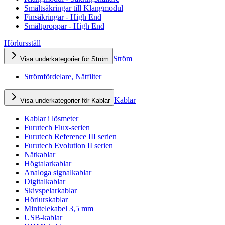
Smältsäkringar till Klangmodul
Finsäkringar - High End
Smältproppar - High End
Hörlursställ
Ström
Visa underkategorier för Ström
Strömfördelare, Nätfilter
Kablar
Visa underkategorier för Kablar
Kablar i lösmeter
Furutech Flux-serien
Furutech Reference III serien
Furutech Evolution II serien
Nätkablar
Högtalarkablar
Analoga signalkablar
Digitalkablar
Skivspelarkablar
Hörlurskablar
Minitelekabel 3,5 mm
USB-kablar