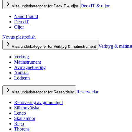
DeoxIT & oljor
Visa underkategorier för DeoxIT & oljor
Nano Liquid
DeoxIT
Oljor
Novus plastpolish
Verktyg & mätins
Visa underkategorier för Verktyg & mätinstrument
Verktyg
Mätinstrument
Avmagnetisering
Antistat
Lödtenn
Reservdelar
Visa underkategorier för Reservdelar
Renovering av gummihjul
Silikonvätska
Lenco
Skallampor
Rega
Thorens