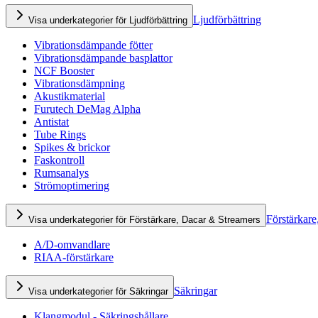
Ljudförbättring
Visa underkategorier för Ljudförbättring
Vibrationsdämpande fötter
Vibrationsdämpande basplattor
NCF Booster
Vibrationsdämpning
Akustikmaterial
Furutech DeMag Alpha
Antistat
Tube Rings
Spikes & brickor
Faskontroll
Rumsanalys
Strömoptimering
Förstärkare
Visa underkategorier för Förstärkare, Dacar & Streamers
A/D-omvandlare
RIAA-förstärkare
Säkringar
Visa underkategorier för Säkringar
Klangmodul - Säkringshållare