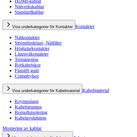
HDMI-kablar
Nätverkskablar
Standardkablar
Kontakter
Visa underkategorier för Kontakter
Nätkontakter
Strömfördelare, Nätfilter
Högtalarkontakter
Lågnivåkontakter
Terminering
Rörkabelskor
Flatstift guld
Crimphylsor
Kabelmaterial
Visa underkategorier för Kabelmaterial
Krympslang
Kabelstrumpa
Bomullsisolering
Kabelavslutning
Montering av kablar