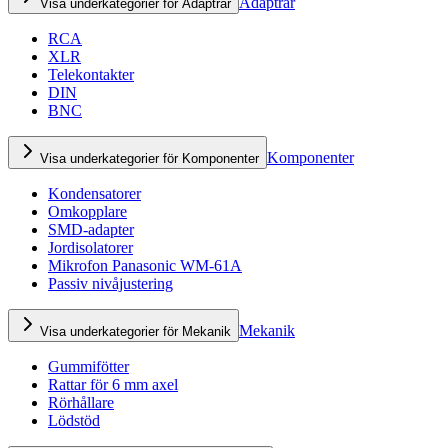
Adaptrar
Visa underkategorier för Adaptrar
RCA
XLR
Telekontakter
DIN
BNC
Komponenter
Visa underkategorier för Komponenter
Kondensatorer
Omkopplare
SMD-adapter
Jordisolatorer
Mikrofon Panasonic WM-61A
Passiv nivåjustering
Mekanik
Visa underkategorier för Mekanik
Gummifötter
Rattar för 6 mm axel
Rörhållare
Lödstöd