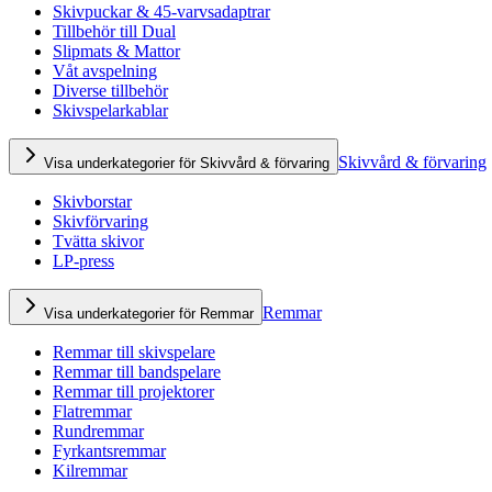
Skivpuckar & 45-varvsadaptrar
Tillbehör till Dual
Slipmats & Mattor
Våt avspelning
Diverse tillbehör
Skivspelarkablar
Skivvård & förvaring
Visa underkategorier för Skivvård & förvaring
Skivborstar
Skivförvaring
Tvätta skivor
LP-press
Remmar
Visa underkategorier för Remmar
Remmar till skivspelare
Remmar till bandspelare
Remmar till projektorer
Flatremmar
Rundremmar
Fyrkantsremmar
Kilremmar