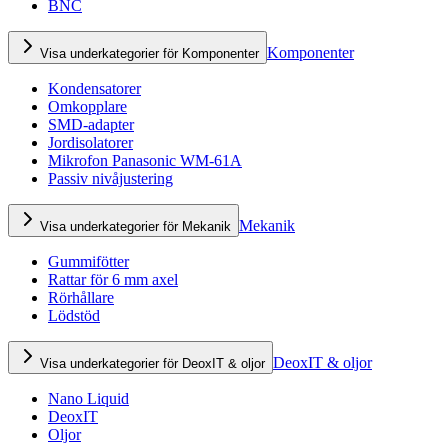
BNC
Komponenter
Visa underkategorier för Komponenter
Kondensatorer
Omkopplare
SMD-adapter
Jordisolatorer
Mikrofon Panasonic WM-61A
Passiv nivåjustering
Mekanik
Visa underkategorier för Mekanik
Gummifötter
Rattar för 6 mm axel
Rörhållare
Lödstöd
DeoxIT & oljor
Visa underkategorier för DeoxIT & oljor
Nano Liquid
DeoxIT
Oljor