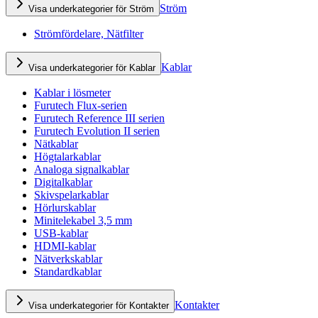
Ström
Visa underkategorier för Ström
Strömfördelare, Nätfilter
Kablar
Visa underkategorier för Kablar
Kablar i lösmeter
Furutech Flux-serien
Furutech Reference III serien
Furutech Evolution II serien
Nätkablar
Högtalarkablar
Analoga signalkablar
Digitalkablar
Skivspelarkablar
Hörlurskablar
Minitelekabel 3,5 mm
USB-kablar
HDMI-kablar
Nätverkskablar
Standardkablar
Kontakter
Visa underkategorier för Kontakter