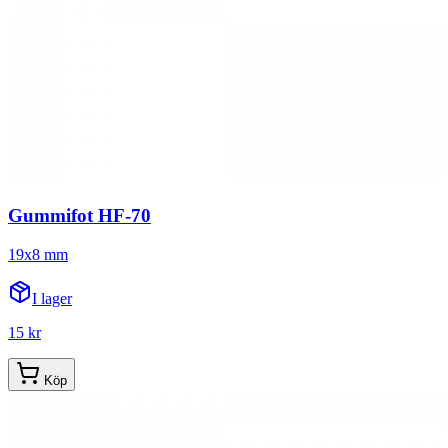
Gummifot HF-70
19x8 mm
I lager
15 kr
Köp