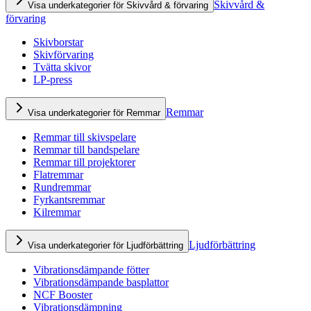
Skivvård &
Visa underkategorier för Skivvård & förvaring
förvaring
Skivborstar
Skivförvaring
Tvätta skivor
LP-press
Remmar
Visa underkategorier för Remmar
Remmar till skivspelare
Remmar till bandspelare
Remmar till projektorer
Flatremmar
Rundremmar
Fyrkantsremmar
Kilremmar
Ljudförbättring
Visa underkategorier för Ljudförbättring
Vibrationsdämpande fötter
Vibrationsdämpande basplattor
NCF Booster
Vibrationsdämpning