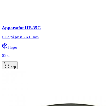
Apparatfot HF-35G
Guld på plast 35x11 mm
I lager
65 kr
Köp