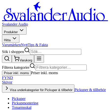
Svalander Audio
Produkter
Hitta
Varumärken
Nytt
Tips & Fakta
Sök i shoppen
Varukorg
Filtrera kategorier
Priser inkl. moms
Priser inkl. moms
FYND
Skivor
Pickuper & tillbehör
Visa underkategorier för Pickuper & tillbehör
Pickuper
Pickupmontering
Tonarmsskal