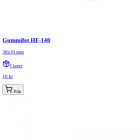
Gummifot HF-140
38x10 mm
I lager
16 kr
Köp