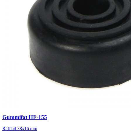
Gummifot HF-155
Räfflad 38x16 mm