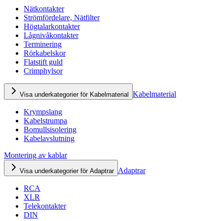
Nätkontakter
Strömfördelare, Nätfilter
Högtalarkontakter
Lågnivåkontakter
Terminering
Rörkabelskor
Flatstift guld
Crimphylsor
Kabelmaterial
Visa underkategorier för Kabelmaterial
Krympslang
Kabelstrumpa
Bomullsisolering
Kabelavslutning
Montering av kablar
Adaptrar
Visa underkategorier för Adaptrar
RCA
XLR
Telekontakter
DIN