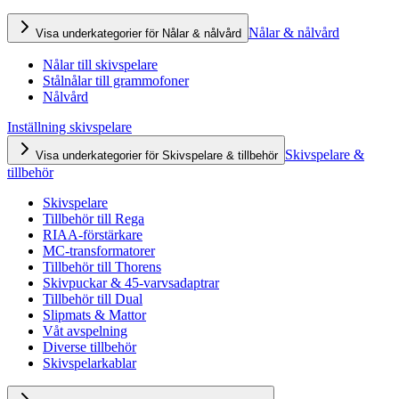
Nålar & nålvård
Visa underkategorier för Nålar & nålvård
Nålar till skivspelare
Stålnålar till grammofoner
Nålvård
Inställning skivspelare
Skivspelare &
Visa underkategorier för Skivspelare & tillbehör
tillbehör
Skivspelare
Tillbehör till Rega
RIAA-förstärkare
MC-transformatorer
Tillbehör till Thorens
Skivpuckar & 45-varvsadaptrar
Tillbehör till Dual
Slipmats & Mattor
Våt avspelning
Diverse tillbehör
Skivspelarkablar