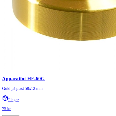
Apparatfot HF-60G
Guld på plast 58x12 mm
I lager
75 kr