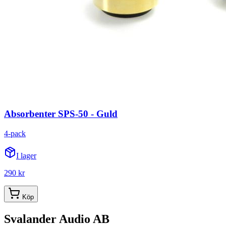
Absorbenter SPS-50 - Guld
4-pack
I lager
290 kr
Köp
Svalander Audio AB