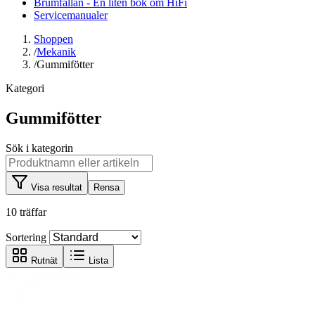
Brumfällan - En liten bok om HiFi
Servicemanualer
Shoppen
/
Mekanik
/
Gummifötter
Kategori
Gummifötter
Sök i kategorin
Visa resultat
Rensa
10 träffar
Sortering
Rutnät
Lista