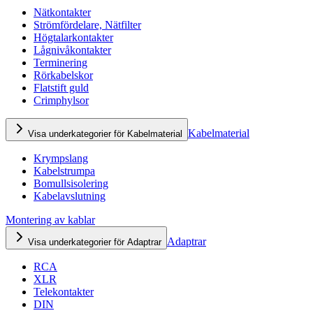
Nätkontakter
Strömfördelare, Nätfilter
Högtalarkontakter
Lågnivåkontakter
Terminering
Rörkabelskor
Flatstift guld
Crimphylsor
Kabelmaterial
Visa underkategorier för Kabelmaterial
Krympslang
Kabelstrumpa
Bomullsisolering
Kabelavslutning
Montering av kablar
Adaptrar
Visa underkategorier för Adaptrar
RCA
XLR
Telekontakter
DIN