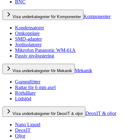
BNC
Komponenter
Visa underkategorier för Komponenter
Kondensatorer
Omkopplare
SMD-adapter
Jordisolatorer
Mikrofon Panasonic WM-61A
Passiv nivåjustering
Mekanik
Visa underkategorier för Mekanik
Gummifötter
Rattar för 6 mm axel
Rörhållare
Lödstöd
DeoxIT & oljor
Visa underkategorier för DeoxIT & oljor
Nano Liquid
DeoxIT
Oljor