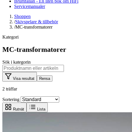
Brumfällan - En liten bok om HiFi
Servicemanualer
Shoppen
/
Skivspelare & tillbehör
/
MC-transformatorer
Kategori
MC-transformatorer
Sök i kategorin
Visa resultat
Rensa
2 träffar
Sortering
Rutnät
Lista