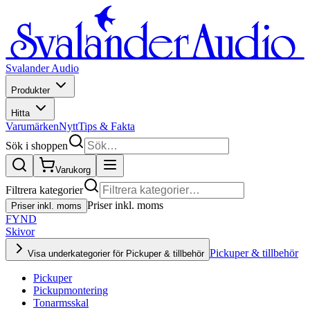
Svalander Audio
Produkter
Hitta
Varumärken
Nytt
Tips & Fakta
Sök i shoppen
Varukorg
Filtrera kategorier
Priser inkl. moms
Priser inkl. moms
FYND
Skivor
Pickuper & tillbehör
Visa underkategorier för Pickuper & tillbehör
Pickuper
Pickupmontering
Tonarmsskal