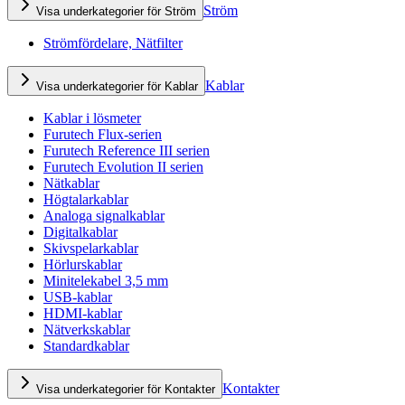
Ström
Visa underkategorier för Ström
Strömfördelare, Nätfilter
Kablar
Visa underkategorier för Kablar
Kablar i lösmeter
Furutech Flux-serien
Furutech Reference III serien
Furutech Evolution II serien
Nätkablar
Högtalarkablar
Analoga signalkablar
Digitalkablar
Skivspelarkablar
Hörlurskablar
Minitelekabel 3,5 mm
USB-kablar
HDMI-kablar
Nätverkskablar
Standardkablar
Kontakter
Visa underkategorier för Kontakter