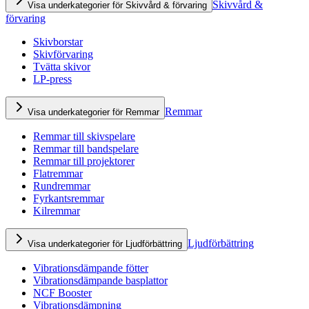
Skivvård &
Visa underkategorier för Skivvård & förvaring
förvaring
Skivborstar
Skivförvaring
Tvätta skivor
LP-press
Remmar
Visa underkategorier för Remmar
Remmar till skivspelare
Remmar till bandspelare
Remmar till projektorer
Flatremmar
Rundremmar
Fyrkantsremmar
Kilremmar
Ljudförbättring
Visa underkategorier för Ljudförbättring
Vibrationsdämpande fötter
Vibrationsdämpande basplattor
NCF Booster
Vibrationsdämpning