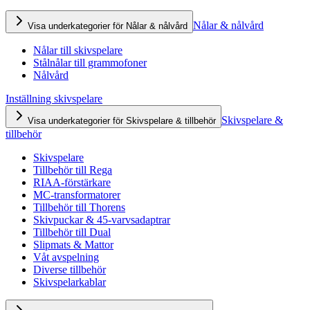
Nålar & nålvård
Visa underkategorier för Nålar & nålvård
Nålar till skivspelare
Stålnålar till grammofoner
Nålvård
Inställning skivspelare
Skivspelare &
Visa underkategorier för Skivspelare & tillbehör
tillbehör
Skivspelare
Tillbehör till Rega
RIAA-förstärkare
MC-transformatorer
Tillbehör till Thorens
Skivpuckar & 45-varvsadaptrar
Tillbehör till Dual
Slipmats & Mattor
Våt avspelning
Diverse tillbehör
Skivspelarkablar