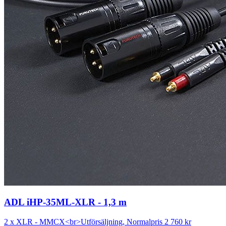
ADL iHP-35ML-XLR - 1,3 m
2 x XLR - MMCX<br>Utförsäljning, Normalpris 2 760 kr