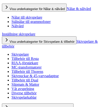
Nålar & nålvård
Visa underkategorier för Nålar & nålvård
Nålar till skivspelare
Stålnålar till grammofoner
Nålvård
Inställning skivspelare
Skivspelare &
Visa underkategorier för Skivspelare & tillbehör
tillbehör
Skivspelare
Tillbehör till Rega
RIAA-förstärkare
MC-transformatorer
Tillbehör till Thorens
Skivpuckar & 45-varvsadaptrar
Tillbehör till Dual
Slipmats & Mattor
Våt avspelning
Diverse tillbehör
Skivspelarkablar