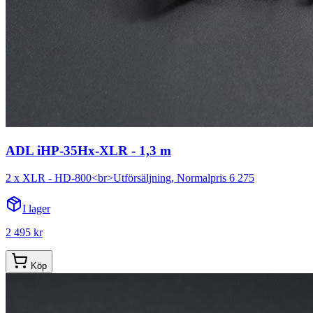
ADL iHP-35Hx-XLR - 1,3 m
2 x XLR - HD-800<br>Utförsäljning, Normalpris 6 275
I lager
2 495 kr
Köp