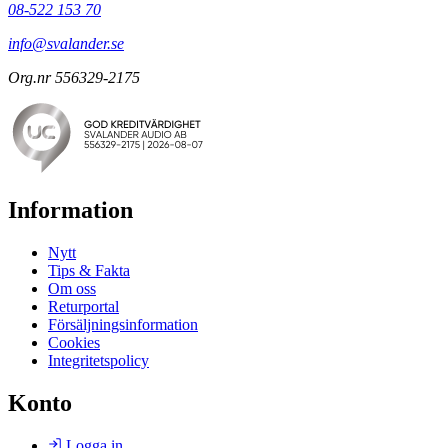
08-522 153 70
info@svalander.se
Org.nr 556329-2175
Information
Nytt
Tips & Fakta
Om oss
Returportal
Försäljningsinformation
Cookies
Integritetspolicy
Konto
Logga in