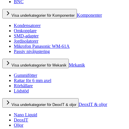
BNC
Komponenter
Visa underkategorier för Komponenter
Kondensatorer
Omkopplare
SMD-adapter
Jordisolatorer
Mikrofon Panasonic WM-61A
Passiv nivåjustering
Mekanik
Visa underkategorier för Mekanik
Gummifötter
Rattar för 6 mm axel
Rörhållare
Lödstöd
DeoxIT & oljor
Visa underkategorier för DeoxIT & oljor
Nano Liquid
DeoxIT
Oljor