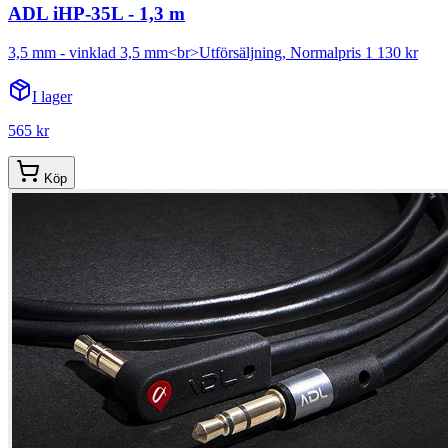
ADL iHP-35L - 1,3 m
3,5 mm - vinklad 3,5 mm<br>Utförsäljning, Normalpris 1 130 kr
I lager
565 kr
Köp