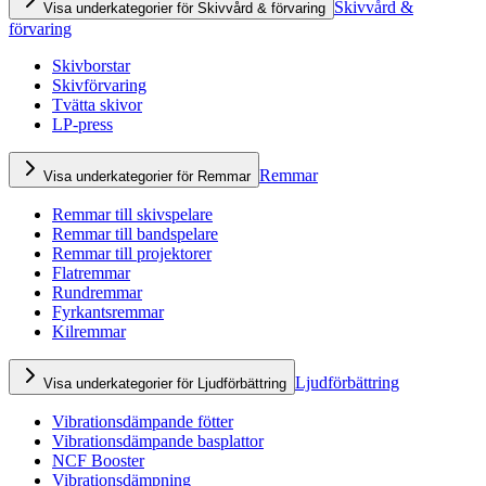
Skivvård &
Visa underkategorier för Skivvård & förvaring
förvaring
Skivborstar
Skivförvaring
Tvätta skivor
LP-press
Remmar
Visa underkategorier för Remmar
Remmar till skivspelare
Remmar till bandspelare
Remmar till projektorer
Flatremmar
Rundremmar
Fyrkantsremmar
Kilremmar
Ljudförbättring
Visa underkategorier för Ljudförbättring
Vibrationsdämpande fötter
Vibrationsdämpande basplattor
NCF Booster
Vibrationsdämpning