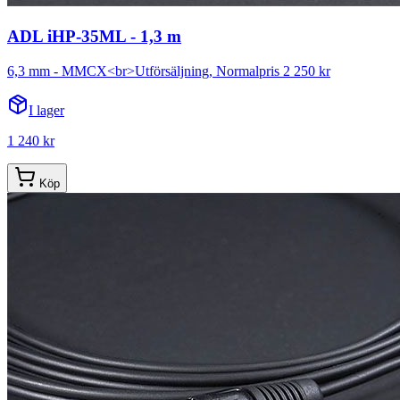
ADL iHP-35ML - 1,3 m
6,3 mm - MMCX<br>Utförsäljning, Normalpris 2 250 kr
I lager
1 240 kr
Köp