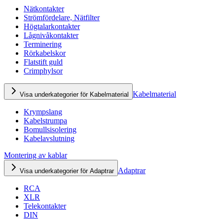
Nätkontakter
Strömfördelare, Nätfilter
Högtalarkontakter
Lågnivåkontakter
Terminering
Rörkabelskor
Flatstift guld
Crimphylsor
Kabelmaterial
Visa underkategorier för Kabelmaterial
Krympslang
Kabelstrumpa
Bomullsisolering
Kabelavslutning
Montering av kablar
Adaptrar
Visa underkategorier för Adaptrar
RCA
XLR
Telekontakter
DIN