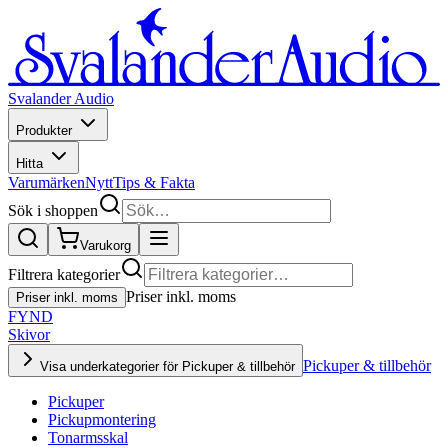
Svalander Audio
Produkter
Hitta
Varumärken
Nytt
Tips & Fakta
Sök i shoppen
Varukorg
Filtrera kategorier
Priser inkl. moms
Priser inkl. moms
FYND
Skivor
Pickuper & tillbehör
Visa underkategorier för Pickuper & tillbehör
Pickuper
Pickupmontering
Tonarmsskal