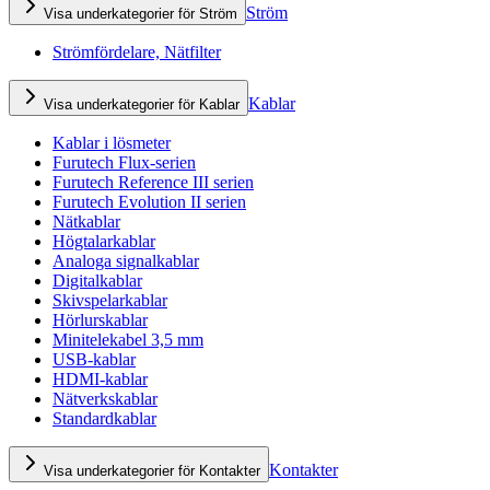
Ström
Visa underkategorier för Ström
Strömfördelare, Nätfilter
Kablar
Visa underkategorier för Kablar
Kablar i lösmeter
Furutech Flux-serien
Furutech Reference III serien
Furutech Evolution II serien
Nätkablar
Högtalarkablar
Analoga signalkablar
Digitalkablar
Skivspelarkablar
Hörlurskablar
Minitelekabel 3,5 mm
USB-kablar
HDMI-kablar
Nätverkskablar
Standardkablar
Kontakter
Visa underkategorier för Kontakter