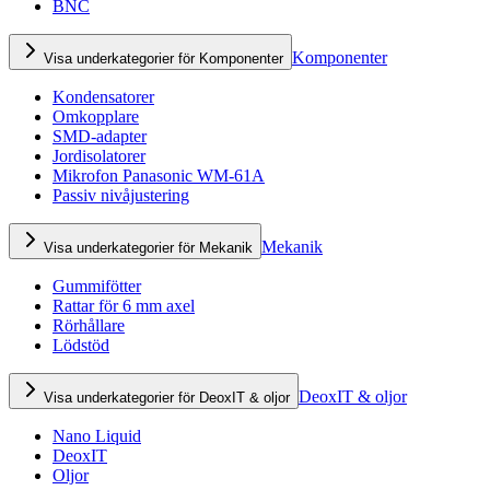
BNC
Komponenter
Visa underkategorier för Komponenter
Kondensatorer
Omkopplare
SMD-adapter
Jordisolatorer
Mikrofon Panasonic WM-61A
Passiv nivåjustering
Mekanik
Visa underkategorier för Mekanik
Gummifötter
Rattar för 6 mm axel
Rörhållare
Lödstöd
DeoxIT & oljor
Visa underkategorier för DeoxIT & oljor
Nano Liquid
DeoxIT
Oljor