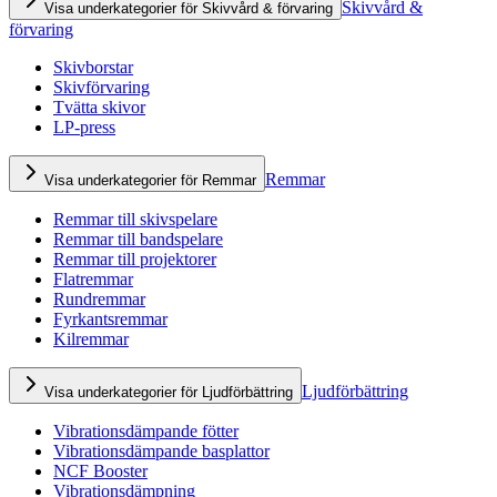
Skivvård &
Visa underkategorier för Skivvård & förvaring
förvaring
Skivborstar
Skivförvaring
Tvätta skivor
LP-press
Remmar
Visa underkategorier för Remmar
Remmar till skivspelare
Remmar till bandspelare
Remmar till projektorer
Flatremmar
Rundremmar
Fyrkantsremmar
Kilremmar
Ljudförbättring
Visa underkategorier för Ljudförbättring
Vibrationsdämpande fötter
Vibrationsdämpande basplattor
NCF Booster
Vibrationsdämpning