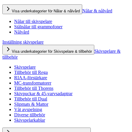
Nålar & nålvård
Visa underkategorier för Nålar & nålvård
Nålar till skivspelare
Stålnålar till grammofoner
Nålvård
Inställning skivspelare
Skivspelare &
Visa underkategorier för Skivspelare & tillbehör
tillbehör
Skivspelare
Tillbehör till Rega
RIAA-förstärkare
MC-transformatorer
Tillbehör till Thorens
Skivpuckar & 45-varvsadaptrar
Tillbehör till Dual
Slipmats & Mattor
Våt avspelning
Diverse tillbehör
Skivspelarkablar