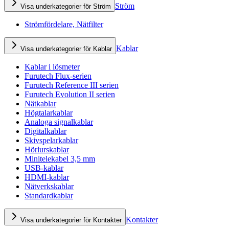
Ström
Visa underkategorier för Ström
Strömfördelare, Nätfilter
Kablar
Visa underkategorier för Kablar
Kablar i lösmeter
Furutech Flux-serien
Furutech Reference III serien
Furutech Evolution II serien
Nätkablar
Högtalarkablar
Analoga signalkablar
Digitalkablar
Skivspelarkablar
Hörlurskablar
Minitelekabel 3,5 mm
USB-kablar
HDMI-kablar
Nätverkskablar
Standardkablar
Kontakter
Visa underkategorier för Kontakter