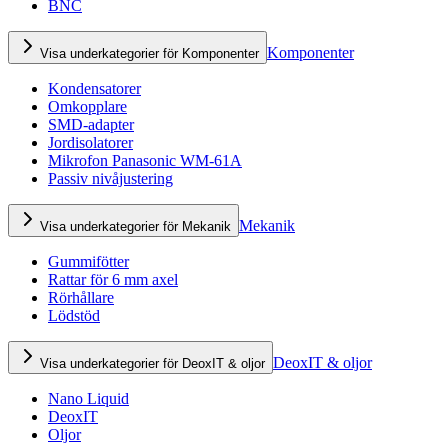
BNC
Komponenter
Visa underkategorier för Komponenter
Kondensatorer
Omkopplare
SMD-adapter
Jordisolatorer
Mikrofon Panasonic WM-61A
Passiv nivåjustering
Mekanik
Visa underkategorier för Mekanik
Gummifötter
Rattar för 6 mm axel
Rörhållare
Lödstöd
DeoxIT & oljor
Visa underkategorier för DeoxIT & oljor
Nano Liquid
DeoxIT
Oljor