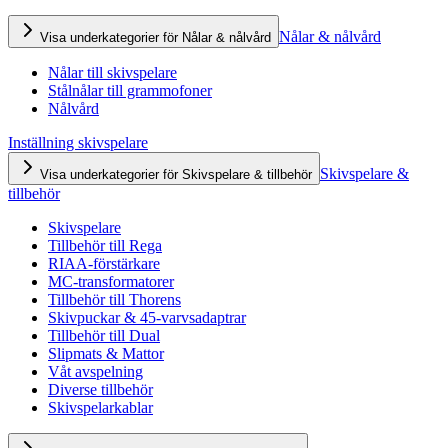
Nålar & nålvård
Visa underkategorier för Nålar & nålvård
Nålar till skivspelare
Stålnålar till grammofoner
Nålvård
Inställning skivspelare
Skivspelare &
Visa underkategorier för Skivspelare & tillbehör
tillbehör
Skivspelare
Tillbehör till Rega
RIAA-förstärkare
MC-transformatorer
Tillbehör till Thorens
Skivpuckar & 45-varvsadaptrar
Tillbehör till Dual
Slipmats & Mattor
Våt avspelning
Diverse tillbehör
Skivspelarkablar