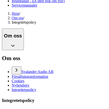
Brumfällan - En liten bok om HiFi
Servicemanualer
Hem
/
Om oss
/
Integritetspolicy
Om oss
Om oss
Svalander Audio AB
Försäljningsinformation
Cookies
Nyhetsbrev
Integritetspolicy
Integretetspolicy