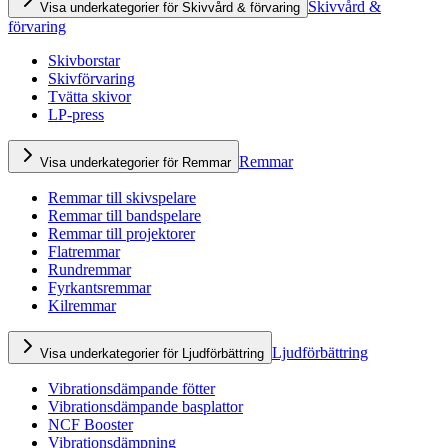
Skivvård &
Visa underkategorier för Skivvård & förvaring
förvaring
Skivborstar
Skivförvaring
Tvätta skivor
LP-press
Remmar
Visa underkategorier för Remmar
Remmar till skivspelare
Remmar till bandspelare
Remmar till projektorer
Flatremmar
Rundremmar
Fyrkantsremmar
Kilremmar
Ljudförbättring
Visa underkategorier för Ljudförbättring
Vibrationsdämpande fötter
Vibrationsdämpande basplattor
NCF Booster
Vibrationsdämpning