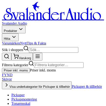
Svalander Audio
Produkter
Hitta
Varumärken
Nytt
Tips & Fakta
Sök i shoppen
Varukorg
Filtrera kategorier
Priser inkl. moms
Priser inkl. moms
FYND
Skivor
Pickuper & tillbehör
Visa underkategorier för Pickuper & tillbehör
Pickuper
Pickupmontering
Tonarmsskal