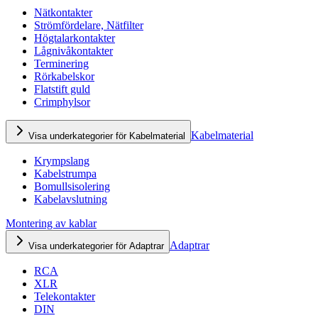
Nätkontakter
Strömfördelare, Nätfilter
Högtalarkontakter
Lågnivåkontakter
Terminering
Rörkabelskor
Flatstift guld
Crimphylsor
Kabelmaterial
Visa underkategorier för Kabelmaterial
Krympslang
Kabelstrumpa
Bomullsisolering
Kabelavslutning
Montering av kablar
Adaptrar
Visa underkategorier för Adaptrar
RCA
XLR
Telekontakter
DIN