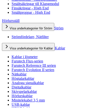
Smältsäkringar till Klangmodul
Finsäkringar - High End
Smältproppar - High End
Hörlursställ
Ström
Visa underkategorier för Ström
Strömfördelare, Nätfilter
Kablar
Visa underkategorier för Kablar
Kablar i lösmeter
Furutech Flux-serien
Furutech Reference III serien
Furutech Evolution II serien
Nätkablar
Högtalarkablar
Analoga signalkablar
Digitalkablar
Skivspelarkablar
Hörlurskablar
Minitelekabel 3,5 mm
USB-kablar