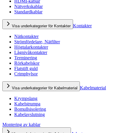
HDMI-kablar
Nätverkskablar
Standardkablar
Kontakter
Visa underkategorier för Kontakter
Nätkontakter
Strömfördelare, Nätfilter
Högtalarkontakter
Lågnivåkontakter
Terminering
Rörkabelskor
Flatstift guld
Crimphylsor
Kabelmaterial
Visa underkategorier för Kabelmaterial
Krympslang
Kabelstrumpa
Bomullsisolering
Kabelavslutning
Montering av kablar