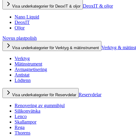
DeoxIT & oljor
Visa underkategorier för DeoxIT & oljor
Nano Liquid
DeoxIT
Oljor
Novus plastpolish
Verktyg & mätins
Visa underkategorier för Verktyg & mätinstrument
Verktyg
Mätinstrument
Avmagnetisering
Antistat
Lödtenn
Reservdelar
Visa underkategorier för Reservdelar
Renovering av gummihjul
Silikonvätska
Lenco
Skallampor
Rega
Thorens