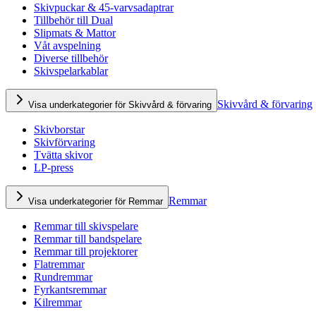
Skivpuckar & 45-varvsadaptrar
Tillbehör till Dual
Slipmats & Mattor
Våt avspelning
Diverse tillbehör
Skivspelarkablar
Skivvård & förvaring
Visa underkategorier för Skivvård & förvaring
Skivborstar
Skivförvaring
Tvätta skivor
LP-press
Remmar
Visa underkategorier för Remmar
Remmar till skivspelare
Remmar till bandspelare
Remmar till projektorer
Flatremmar
Rundremmar
Fyrkantsremmar
Kilremmar