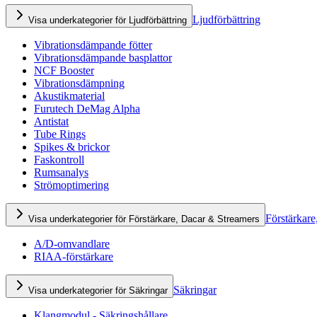
Ljudförbättring
Visa underkategorier för Ljudförbättring
Vibrationsdämpande fötter
Vibrationsdämpande basplattor
NCF Booster
Vibrationsdämpning
Akustikmaterial
Furutech DeMag Alpha
Antistat
Tube Rings
Spikes & brickor
Faskontroll
Rumsanalys
Strömoptimering
Förstärkare
Visa underkategorier för Förstärkare, Dacar & Streamers
A/D-omvandlare
RIAA-förstärkare
Säkringar
Visa underkategorier för Säkringar
Klangmodul - Säkringshållare