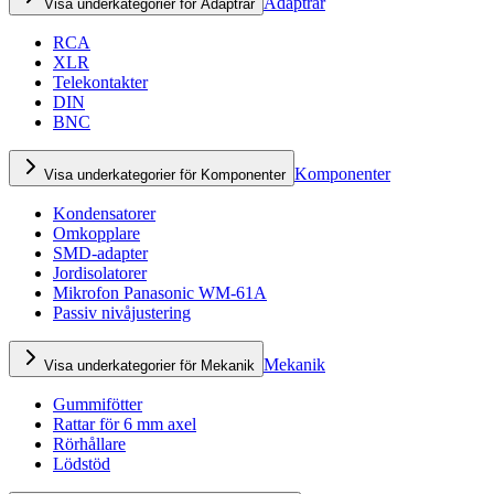
Adaptrar
Visa underkategorier för Adaptrar
RCA
XLR
Telekontakter
DIN
BNC
Komponenter
Visa underkategorier för Komponenter
Kondensatorer
Omkopplare
SMD-adapter
Jordisolatorer
Mikrofon Panasonic WM-61A
Passiv nivåjustering
Mekanik
Visa underkategorier för Mekanik
Gummifötter
Rattar för 6 mm axel
Rörhållare
Lödstöd