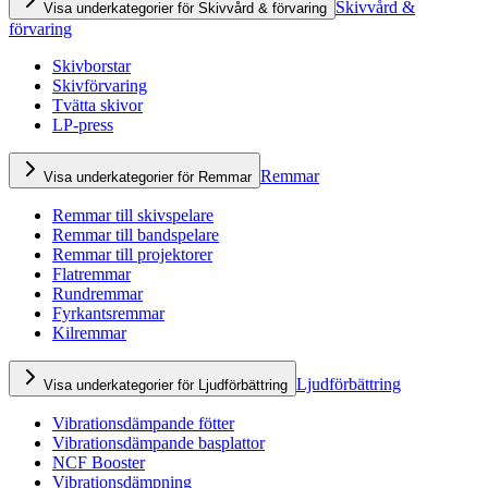
Skivvård &
Visa underkategorier för Skivvård & förvaring
förvaring
Skivborstar
Skivförvaring
Tvätta skivor
LP-press
Remmar
Visa underkategorier för Remmar
Remmar till skivspelare
Remmar till bandspelare
Remmar till projektorer
Flatremmar
Rundremmar
Fyrkantsremmar
Kilremmar
Ljudförbättring
Visa underkategorier för Ljudförbättring
Vibrationsdämpande fötter
Vibrationsdämpande basplattor
NCF Booster
Vibrationsdämpning