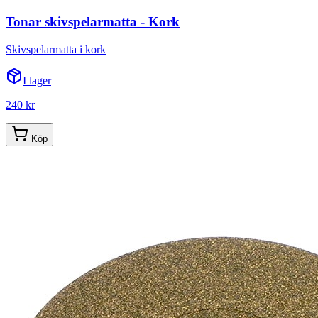
Tonar skivspelarmatta - Kork
Skivspelarmatta i kork
I lager
240 kr
Köp