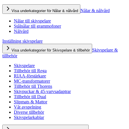
Nålar & nålvård
Visa underkategorier för Nålar & nålvård
Nålar till skivspelare
Stålnålar till grammofoner
Nålvård
Inställning skivspelare
Skivspelare &
Visa underkategorier för Skivspelare & tillbehör
tillbehör
Skivspelare
Tillbehör till Rega
RIAA-förstärkare
MC-transformatorer
Tillbehör till Thorens
Skivpuckar & 45-varvsadaptrar
Tillbehör till Dual
Slipmats & Mattor
Våt avspelning
Diverse tillbehör
Skivspelarkablar