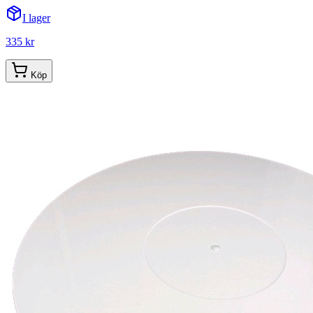
I lager
335 kr
Köp