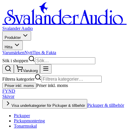
Svalander Audio
Produkter
Hitta
Varumärken
Nytt
Tips & Fakta
Sök i shoppen
Varukorg
Filtrera kategorier
Priser inkl. moms
Priser inkl. moms
FYND
Skivor
Pickuper & tillbehör
Visa underkategorier för Pickuper & tillbehör
Pickuper
Pickupmontering
Tonarmsskal