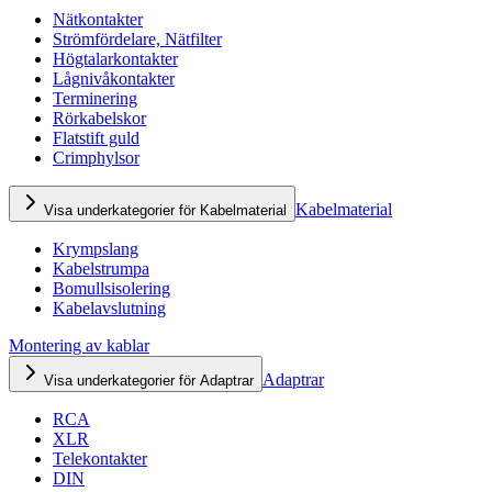
Nätkontakter
Strömfördelare, Nätfilter
Högtalarkontakter
Lågnivåkontakter
Terminering
Rörkabelskor
Flatstift guld
Crimphylsor
Kabelmaterial
Visa underkategorier för Kabelmaterial
Krympslang
Kabelstrumpa
Bomullsisolering
Kabelavslutning
Montering av kablar
Adaptrar
Visa underkategorier för Adaptrar
RCA
XLR
Telekontakter
DIN