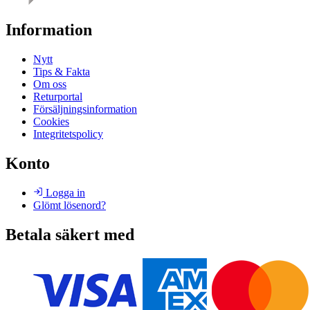
Information
Nytt
Tips & Fakta
Om oss
Returportal
Försäljningsinformation
Cookies
Integritetspolicy
Konto
Logga in
Glömt lösenord?
Betala säkert med