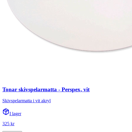
Tonar skivspelarmatta - Perspex, vit
Skivspelarmatta i vit akryl
I lager
325 kr