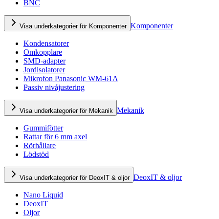
BNC
Komponenter
Visa underkategorier för Komponenter
Kondensatorer
Omkopplare
SMD-adapter
Jordisolatorer
Mikrofon Panasonic WM-61A
Passiv nivåjustering
Mekanik
Visa underkategorier för Mekanik
Gummifötter
Rattar för 6 mm axel
Rörhållare
Lödstöd
DeoxIT & oljor
Visa underkategorier för DeoxIT & oljor
Nano Liquid
DeoxIT
Oljor