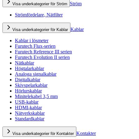
Ström
Visa underkategorier för Ström
Strömfördelare, Nätfilter
Kablar
Visa underkategorier för Kablar
Kablar i lösmeter
Furutech Flux-serien
Furutech Reference III serien
Furutech Evolution II serien
Nätkablar
Högtalarkablar
Analoga signalkablar
Digitalkablar
Skivspelarkablar
Hörlurskablar
Minitelekabel 3,5 mm
USB-kablar
HDMI-kablar
Nätverkskablar
Standardkablar
Kontakter
Visa underkategorier för Kontakter