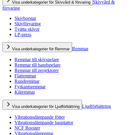
Skivvård &
Visa underkategorier för Skivvård & förvaring
förvaring
Skivborstar
Skivförvaring
Tvätta skivor
LP-press
Remmar
Visa underkategorier för Remmar
Remmar till skivspelare
Remmar till bandspelare
Remmar till projektorer
Flatremmar
Rundremmar
Fyrkantsremmar
Kilremmar
Ljudförbättring
Visa underkategorier för Ljudförbättring
Vibrationsdämpande fötter
Vibrationsdämpande basplattor
NCF Booster
Vibrationsdämpning