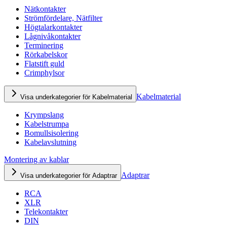
Nätkontakter
Strömfördelare, Nätfilter
Högtalarkontakter
Lågnivåkontakter
Terminering
Rörkabelskor
Flatstift guld
Crimphylsor
Kabelmaterial
Visa underkategorier för Kabelmaterial
Krympslang
Kabelstrumpa
Bomullsisolering
Kabelavslutning
Montering av kablar
Adaptrar
Visa underkategorier för Adaptrar
RCA
XLR
Telekontakter
DIN