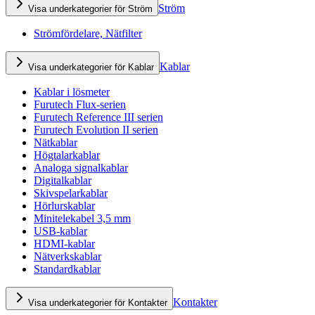
Ström
Visa underkategorier för Ström
Strömfördelare, Nätfilter
Kablar
Visa underkategorier för Kablar
Kablar i lösmeter
Furutech Flux-serien
Furutech Reference III serien
Furutech Evolution II serien
Nätkablar
Högtalarkablar
Analoga signalkablar
Digitalkablar
Skivspelarkablar
Hörlurskablar
Minitelekabel 3,5 mm
USB-kablar
HDMI-kablar
Nätverkskablar
Standardkablar
Kontakter
Visa underkategorier för Kontakter