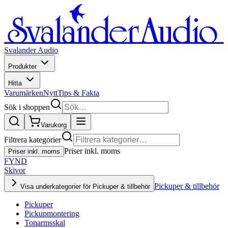
Svalander Audio
Produkter
Hitta
Varumärken
Nytt
Tips & Fakta
Sök i shoppen
Varukorg
Filtrera kategorier
Priser inkl. moms
Priser inkl. moms
FYND
Skivor
Pickuper & tillbehör
Visa underkategorier för Pickuper & tillbehör
Pickuper
Pickupmontering
Tonarmsskal