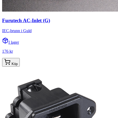
Furutech AC-Inlet (G)
IEC-brunn i Guld
I lager
176 kr
Köp