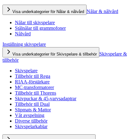
Nålar & nålvård
Visa underkategorier för Nålar & nålvård
Nålar till skivspelare
Stålnålar till grammofoner
Nålvård
Inställning skivspelare
Skivspelare &
Visa underkategorier för Skivspelare & tillbehör
tillbehör
Skivspelare
Tillbehör till Rega
RIAA-förstärkare
MC-transformatorer
Tillbehör till Thorens
Skivpuckar & 45-varvsadaptrar
Tillbehör till Dual
Slipmats & Mattor
Våt avspelning
Diverse tillbehör
Skivspelarkablar