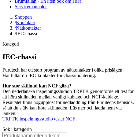
Brumfällan - En liten bok om HiFi
Servicemanualer
Shoppen
/
Kontakter
/
Nätkontakter
/
IEC-chassi
Kategori
IEC-chassi
Furutech har ett stort program av nätkontakter i olika prislägen.
Här hittar du IEC-kontakter för chassimontering.
Hur stor skillnad kan NCF göra?
Den nederlänska inspelningsstudion TRPTK genomförde ett test för
att höra skillnaden mellan vanligt kablage och NCF-kablage.
Resultatet finns högupplöst för nedladdning från Furutechs hemsida,
så att du själv kan höra skillnaden. Läs mer och ladda hem via
länken.
TRPTK inspelningsstudio testar NCF
Sök i kategorin