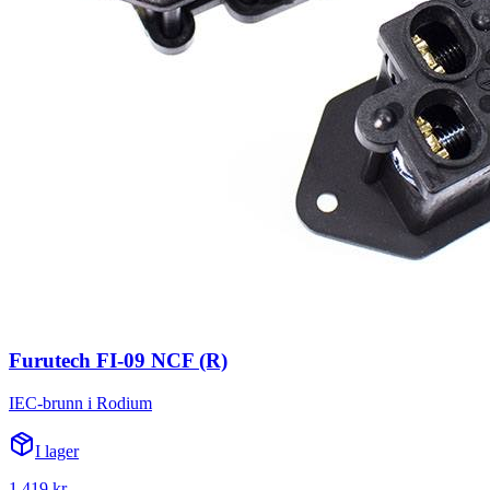
Furutech FI-09 NCF (R)
IEC-brunn i Rodium
I lager
1 419 kr