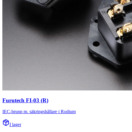
Furutech FI-03 (R)
IEC-brunn m. säkringshållare i Rodium
I lager