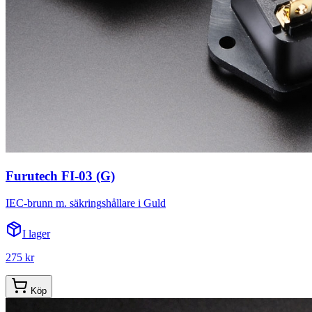
Furutech FI-03 (G)
IEC-brunn m. säkringshållare i Guld
I lager
275 kr
Köp