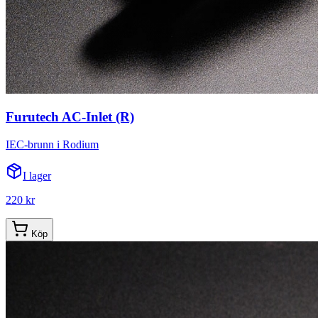
Furutech AC-Inlet (R)
IEC-brunn i Rodium
I lager
220 kr
Köp