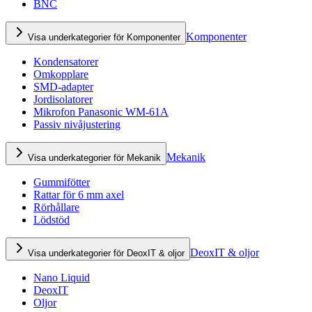
BNC
Komponenter
Visa underkategorier för Komponenter
Kondensatorer
Omkopplare
SMD-adapter
Jordisolatorer
Mikrofon Panasonic WM-61A
Passiv nivåjustering
Mekanik
Visa underkategorier för Mekanik
Gummifötter
Rattar för 6 mm axel
Rörhållare
Lödstöd
DeoxIT & oljor
Visa underkategorier för DeoxIT & oljor
Nano Liquid
DeoxIT
Oljor