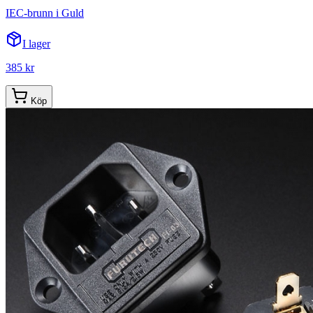
IEC-brunn i Guld
I lager
385 kr
Köp