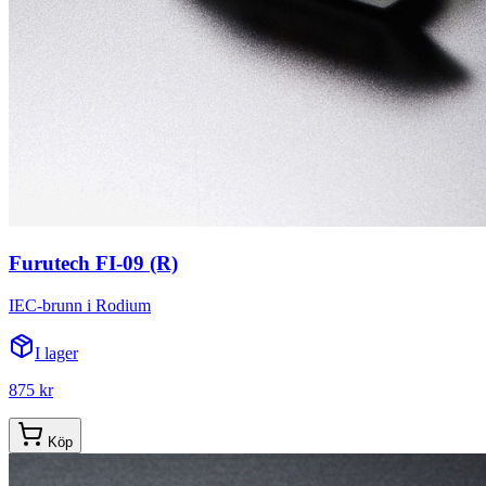
Furutech FI-09 (R)
IEC-brunn i Rodium
I lager
875 kr
Köp