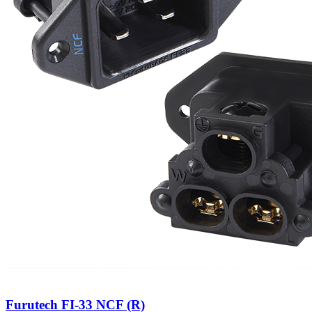
Furutech FI-33 NCF (R)