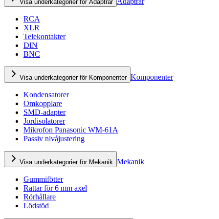
Adaptrar
Visa underkategorier för Adaptrar
RCA
XLR
Telekontakter
DIN
BNC
Komponenter
Visa underkategorier för Komponenter
Kondensatorer
Omkopplare
SMD-adapter
Jordisolatorer
Mikrofon Panasonic WM-61A
Passiv nivåjustering
Mekanik
Visa underkategorier för Mekanik
Gummifötter
Rattar för 6 mm axel
Rörhållare
Lödstöd