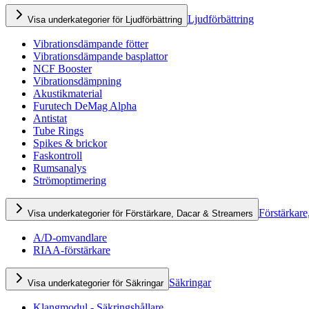
Ljudförbättring
Visa underkategorier för Ljudförbättring
Vibrationsdämpande fötter
Vibrationsdämpande basplattor
NCF Booster
Vibrationsdämpning
Akustikmaterial
Furutech DeMag Alpha
Antistat
Tube Rings
Spikes & brickor
Faskontroll
Rumsanalys
Strömoptimering
Förstärkare
Visa underkategorier för Förstärkare, Dacar & Streamers
A/D-omvandlare
RIAA-förstärkare
Säkringar
Visa underkategorier för Säkringar
Klangmodul - Säkringshållare