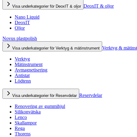
DeoxIT & oljor
Visa underkategorier för DeoxIT & oljor
Nano Liquid
DeoxIT
Oljor
Novus plastpolish
Verktyg & mätins
Visa underkategorier för Verktyg & mätinstrument
Verktyg
Mätinstrument
Avmagnetisering
Antistat
Lödtenn
Reservdelar
Visa underkategorier för Reservdelar
Renovering av gummihjul
Silikonvätska
Lenco
Skallampor
Rega
Thorens