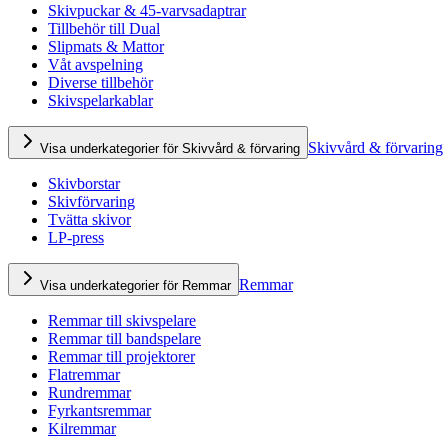
Skivpuckar & 45-varvsadaptrar
Tillbehör till Dual
Slipmats & Mattor
Våt avspelning
Diverse tillbehör
Skivspelarkablar
Skivvård & förvaring
Visa underkategorier för Skivvård & förvaring
Skivborstar
Skivförvaring
Tvätta skivor
LP-press
Remmar
Visa underkategorier för Remmar
Remmar till skivspelare
Remmar till bandspelare
Remmar till projektorer
Flatremmar
Rundremmar
Fyrkantsremmar
Kilremmar