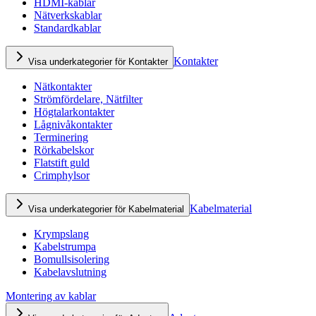
HDMI-kablar
Nätverkskablar
Standardkablar
Kontakter
Visa underkategorier för Kontakter
Nätkontakter
Strömfördelare, Nätfilter
Högtalarkontakter
Lågnivåkontakter
Terminering
Rörkabelskor
Flatstift guld
Crimphylsor
Kabelmaterial
Visa underkategorier för Kabelmaterial
Krympslang
Kabelstrumpa
Bomullsisolering
Kabelavslutning
Montering av kablar