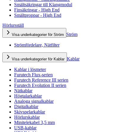
Smältsäkringar till Klangmodul
Finsäkringar - High End
Smältproppar - High End
Hörlursställ
Ström
Visa underkategorier för Ström
Strömfördelare, Nätfilter
Kablar
Visa underkategorier för Kablar
Kablar i lösmeter
Furutech Flux-serien
Furutech Reference III serien
Furutech Evolution II serien
Nätkablar
Högtalarkablar
Analoga signalkablar
Digitalkablar
Skivspelarkablar
Hörlurskablar
Minitelekabel 3,5 mm
USB-kablar