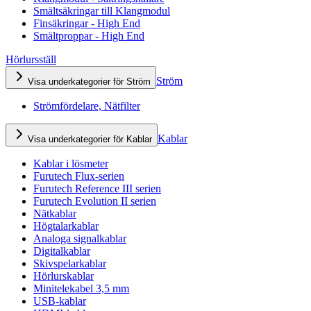
Smältsäkringar till Klangmodul
Finsäkringar - High End
Smältproppar - High End
Hörlursställ
Ström
Visa underkategorier för Ström
Strömfördelare, Nätfilter
Kablar
Visa underkategorier för Kablar
Kablar i lösmeter
Furutech Flux-serien
Furutech Reference III serien
Furutech Evolution II serien
Nätkablar
Högtalarkablar
Analoga signalkablar
Digitalkablar
Skivspelarkablar
Hörlurskablar
Minitelekabel 3,5 mm
USB-kablar