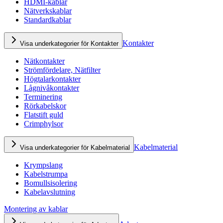
HDMI-kablar
Nätverkskablar
Standardkablar
Kontakter
Visa underkategorier för Kontakter
Nätkontakter
Strömfördelare, Nätfilter
Högtalarkontakter
Lågnivåkontakter
Terminering
Rörkabelskor
Flatstift guld
Crimphylsor
Kabelmaterial
Visa underkategorier för Kabelmaterial
Krympslang
Kabelstrumpa
Bomullsisolering
Kabelavslutning
Montering av kablar