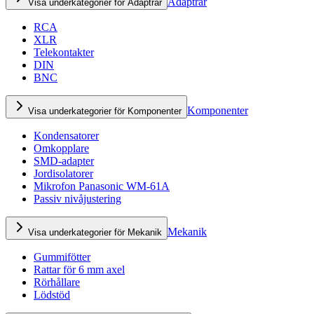
Adaptrar
Visa underkategorier för Adaptrar
RCA
XLR
Telekontakter
DIN
BNC
Komponenter
Visa underkategorier för Komponenter
Kondensatorer
Omkopplare
SMD-adapter
Jordisolatorer
Mikrofon Panasonic WM-61A
Passiv nivåjustering
Mekanik
Visa underkategorier för Mekanik
Gummifötter
Rattar för 6 mm axel
Rörhållare
Lödstöd