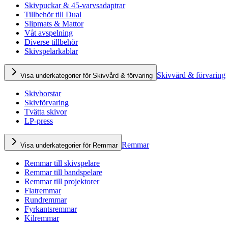
Skivpuckar & 45-varvsadaptrar
Tillbehör till Dual
Slipmats & Mattor
Våt avspelning
Diverse tillbehör
Skivspelarkablar
Skivvård & förvaring
Visa underkategorier för Skivvård & förvaring
Skivborstar
Skivförvaring
Tvätta skivor
LP-press
Remmar
Visa underkategorier för Remmar
Remmar till skivspelare
Remmar till bandspelare
Remmar till projektorer
Flatremmar
Rundremmar
Fyrkantsremmar
Kilremmar