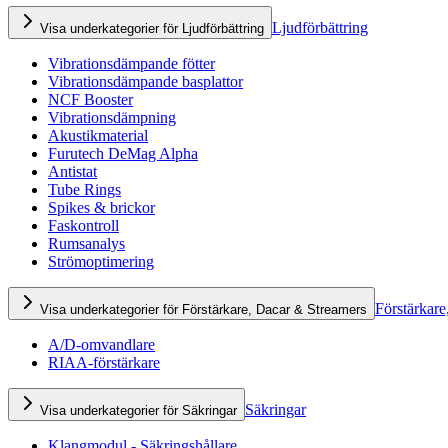
Ljudförbättring
Visa underkategorier för Ljudförbättring
Vibrationsdämpande fötter
Vibrationsdämpande basplattor
NCF Booster
Vibrationsdämpning
Akustikmaterial
Furutech DeMag Alpha
Antistat
Tube Rings
Spikes & brickor
Faskontroll
Rumsanalys
Strömoptimering
Förstärkare
Visa underkategorier för Förstärkare, Dacar & Streamers
A/D-omvandlare
RIAA-förstärkare
Säkringar
Visa underkategorier för Säkringar
Klangmodul - Säkringshållare