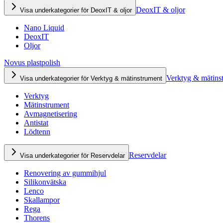
DeoxIT & oljor
Visa underkategorier för DeoxIT & oljor
Nano Liquid
DeoxIT
Oljor
Novus plastpolish
Verktyg & mätins
Visa underkategorier för Verktyg & mätinstrument
Verktyg
Mätinstrument
Avmagnetisering
Antistat
Lödtenn
Reservdelar
Visa underkategorier för Reservdelar
Renovering av gummihjul
Silikonvätska
Lenco
Skallampor
Rega
Thorens