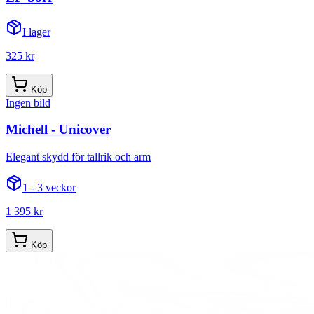
I lager
325 kr
Köp
Ingen bild
Michell - Unicover
Elegant skydd för tallrik och arm
1 - 3 veckor
1 395 kr
Köp