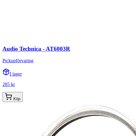
Audio Technica - AT6003R
Pickupförvaring
I lager
285 kr
Köp