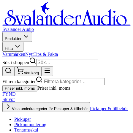
Svalander Audio
Produkter
Hitta
Varumärken
Nytt
Tips & Fakta
Sök i shoppen
Varukorg
Filtrera kategorier
Priser inkl. moms
Priser inkl. moms
FYND
Skivor
Pickuper & tillbehör
Visa underkategorier för Pickuper & tillbehör
Pickuper
Pickupmontering
Tonarmsskal