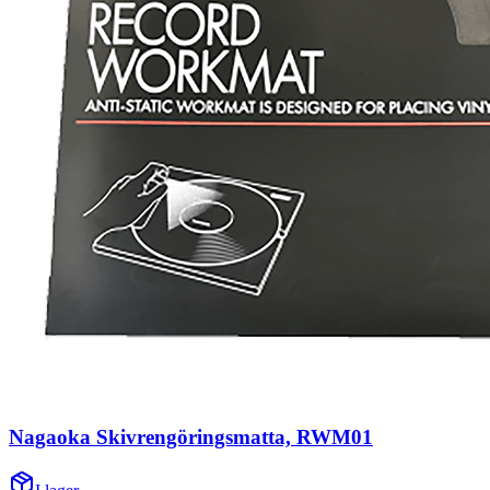
Nagaoka Skivrengöringsmatta, RWM01