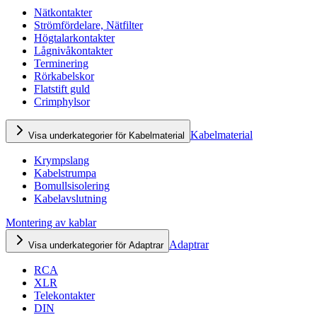
Nätkontakter
Strömfördelare, Nätfilter
Högtalarkontakter
Lågnivåkontakter
Terminering
Rörkabelskor
Flatstift guld
Crimphylsor
Kabelmaterial
Visa underkategorier för Kabelmaterial
Krympslang
Kabelstrumpa
Bomullsisolering
Kabelavslutning
Montering av kablar
Adaptrar
Visa underkategorier för Adaptrar
RCA
XLR
Telekontakter
DIN