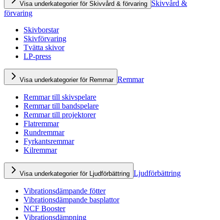
Skivvård &
Visa underkategorier för Skivvård & förvaring
förvaring
Skivborstar
Skivförvaring
Tvätta skivor
LP-press
Remmar
Visa underkategorier för Remmar
Remmar till skivspelare
Remmar till bandspelare
Remmar till projektorer
Flatremmar
Rundremmar
Fyrkantsremmar
Kilremmar
Ljudförbättring
Visa underkategorier för Ljudförbättring
Vibrationsdämpande fötter
Vibrationsdämpande basplattor
NCF Booster
Vibrationsdämpning