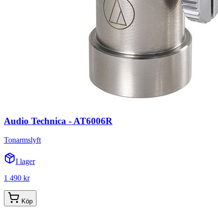
Audio Technica - AT6006R
Tonarmslyft
I lager
1 490 kr
Köp