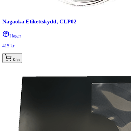
Nagaoka Etikettskydd, CLP02
I lager
415 kr
Köp