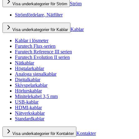
Ström
Visa underkategorier för Ström
Strömfördelare, Nätfilter
Kablar
Visa underkategorier för Kablar
Kablar i lösmeter
Furutech Flux-serien
Furutech Reference III serien
Furutech Evolution II serien
Nätkablar
Högtalarkablar
Analoga signalkablar
Digitalkablar
Skivspelarkablar
Hörlurskablar
Minitelekabel 3,5 mm
USB-kablar
HDMI-kablar
Nätverkskablar
Standardkablar
Kontakter
Visa underkategorier för Kontakter