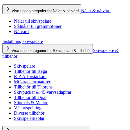
Nålar & nålvård
Visa underkategorier för Nålar & nålvård
Nålar till skivspelare
Stålnålar till grammofoner
Nålvård
Inställning skivspelare
Skivspelare &
Visa underkategorier för Skivspelare & tillbehör
tillbehör
Skivspelare
Tillbehör till Rega
RIAA-förstärkare
MC-transformatorer
Tillbehör till Thorens
Skivpuckar & 45-varvsadaptrar
Tillbehör till Dual
Slipmats & Mattor
Våt avspelning
Diverse tillbehör
Skivspelarkablar