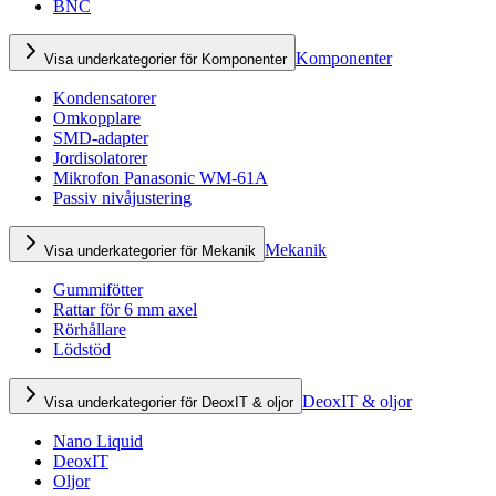
BNC
Komponenter
Visa underkategorier för Komponenter
Kondensatorer
Omkopplare
SMD-adapter
Jordisolatorer
Mikrofon Panasonic WM-61A
Passiv nivåjustering
Mekanik
Visa underkategorier för Mekanik
Gummifötter
Rattar för 6 mm axel
Rörhållare
Lödstöd
DeoxIT & oljor
Visa underkategorier för DeoxIT & oljor
Nano Liquid
DeoxIT
Oljor