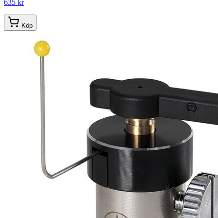
635 kr
Köp