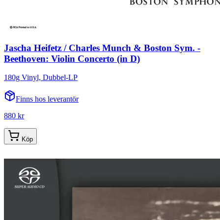
Jascha Heifetz / Charles Munch & Boston Sym. -
Beethoven: Violin Concerto (in D)
180g Vinyl, Dubbel-LP
Finns hos leverantör
880 kr
Köp