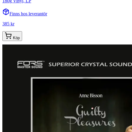
180g Vinyl, LP
Finns hos leverantör
385 kr
Köp