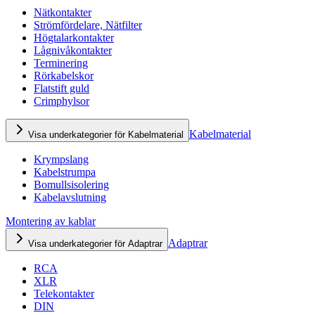
Nätkontakter
Strömfördelare, Nätfilter
Högtalarkontakter
Lågnivåkontakter
Terminering
Rörkabelskor
Flatstift guld
Crimphylsor
Kabelmaterial
Visa underkategorier för Kabelmaterial
Krympslang
Kabelstrumpa
Bomullsisolering
Kabelavslutning
Montering av kablar
Adaptrar
Visa underkategorier för Adaptrar
RCA
XLR
Telekontakter
DIN