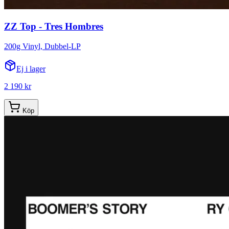
ZZ Top - Tres Hombres
200g Vinyl, Dubbel-LP
Ej i lager
2 190 kr
Köp