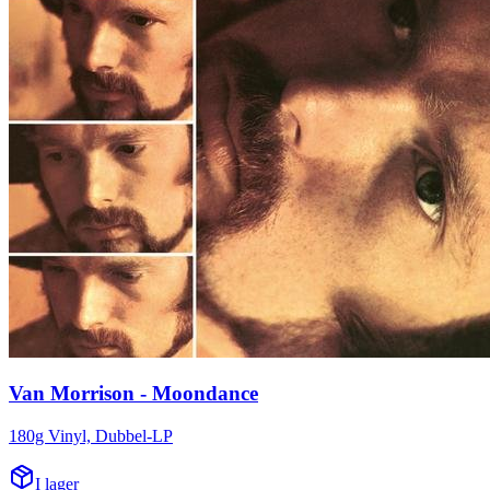
Van Morrison - Moondance
180g Vinyl, Dubbel-LP
I lager