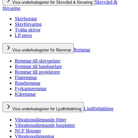
Skivvård &
Visa underkategorier för Skivvård & förvaring
förvaring
Skivborstar
Skivförvaring
Tvätta skivor
LP-press
Remmar
Visa underkategorier för Remmar
Remmar till skivspelare
Remmar till bandspelare
Remmar till projektorer
Flatremmar
Rundremmar
Fyrkantsremmar
Kilremmar
Ljudförbättring
Visa underkategorier för Ljudförbättring
Vibrationsdämpande fötter
Vibrationsdämpande basplattor
NCF Booster
Vibrationsdämpning