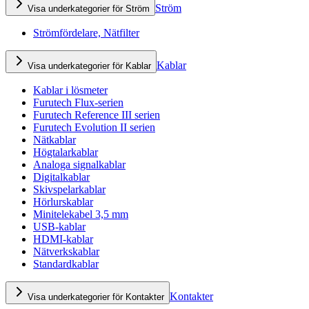
Ström
Visa underkategorier för Ström
Strömfördelare, Nätfilter
Kablar
Visa underkategorier för Kablar
Kablar i lösmeter
Furutech Flux-serien
Furutech Reference III serien
Furutech Evolution II serien
Nätkablar
Högtalarkablar
Analoga signalkablar
Digitalkablar
Skivspelarkablar
Hörlurskablar
Minitelekabel 3,5 mm
USB-kablar
HDMI-kablar
Nätverkskablar
Standardkablar
Kontakter
Visa underkategorier för Kontakter