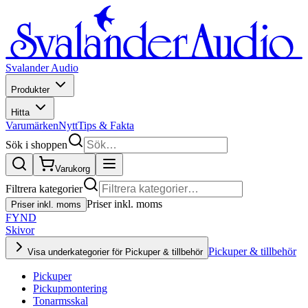
Svalander Audio
Produkter
Hitta
Varumärken
Nytt
Tips & Fakta
Sök i shoppen
Varukorg
Filtrera kategorier
Priser inkl. moms
Priser inkl. moms
FYND
Skivor
Pickuper & tillbehör
Visa underkategorier för Pickuper & tillbehör
Pickuper
Pickupmontering
Tonarmsskal