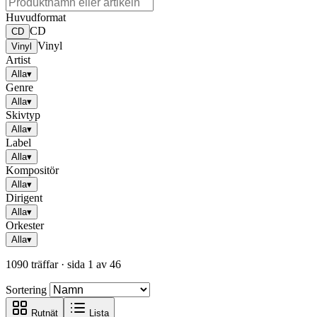
Huvudformat
CD
CD
Vinyl
Vinyl
Artist
Alla
▾
Genre
Alla
▾
Skivtyp
Alla
▾
Label
Alla
▾
Kompositör
Alla
▾
Dirigent
Alla
▾
Orkester
Alla
▾
1090 träffar
· sida 1 av 46
Sortering
Rutnät
Lista