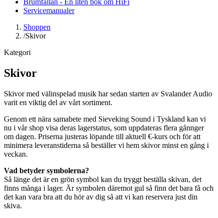
Brumfällan - En liten bok om HiFi
Servicemanualer
Shoppen
/
Skivor
Kategori
Skivor
Skivor med välinspelad musik har sedan starten av Svalander Audio
varit en viktig del av vårt sortiment.
Genom ett nära samabete med Sieveking Sound i Tyskland kan vi
nu i vår shop visa deras lagerstatus, som uppdateras flera gånnger
om dagen. Priserna justeras löpande till aktuell €-kurs och för att
minimera leveranstiderna så beställer vi hem skivor minst en gång i
veckan.
Vad betyder symbolerna?
Så länge det är en grön symbol kan du tryggt beställa skivan, det
finns många i lager. Är symbolen däremot gul så finn det bara få och
det kan vara bra att du hör av dig så att vi kan reservera just din
skiva.