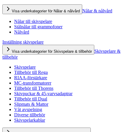
Nålar & nålvård
Visa underkategorier för Nålar & nålvård
Nålar till skivspelare
Stålnålar till grammofoner
Nålvård
Inställning skivspelare
Skivspelare &
Visa underkategorier för Skivspelare & tillbehör
tillbehör
Skivspelare
Tillbehör till Rega
RIAA-förstärkare
MC-transformatorer
Tillbehör till Thorens
Skivpuckar & 45-varvsadaptrar
Tillbehör till Dual
Slipmats & Mattor
Våt avspelning
Diverse tillbehör
Skivspelarkablar