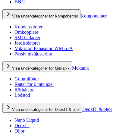
BNC
Komponenter
Visa underkategorier för Komponenter
Kondensatorer
Omkopplare
SMD-adapter
Jordisolatorer
Mikrofon Panasonic WM-61A
Passiv nivåjustering
Mekanik
Visa underkategorier för Mekanik
Gummifötter
Rattar för 6 mm axel
Rörhållare
Lödstöd
DeoxIT & oljor
Visa underkategorier för DeoxIT & oljor
Nano Liquid
DeoxIT
Oljor