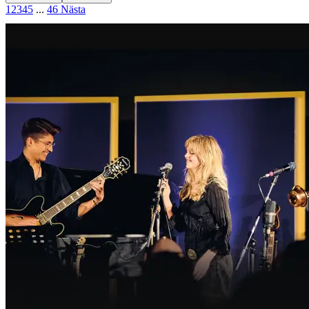
1
2
3
4
5
...
46
Nästa