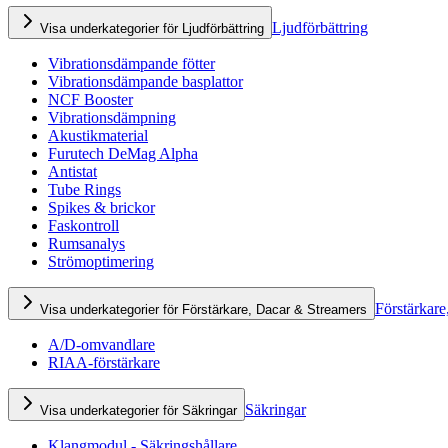
Ljudförbättring
Visa underkategorier för Ljudförbättring
Vibrationsdämpande fötter
Vibrationsdämpande basplattor
NCF Booster
Vibrationsdämpning
Akustikmaterial
Furutech DeMag Alpha
Antistat
Tube Rings
Spikes & brickor
Faskontroll
Rumsanalys
Strömoptimering
Förstärkare
Visa underkategorier för Förstärkare, Dacar & Streamers
A/D-omvandlare
RIAA-förstärkare
Säkringar
Visa underkategorier för Säkringar
Klangmodul - Säkringshållare