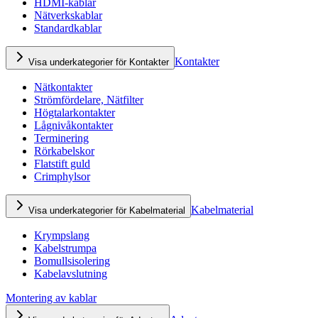
HDMI-kablar
Nätverkskablar
Standardkablar
Kontakter
Visa underkategorier för Kontakter
Nätkontakter
Strömfördelare, Nätfilter
Högtalarkontakter
Lågnivåkontakter
Terminering
Rörkabelskor
Flatstift guld
Crimphylsor
Kabelmaterial
Visa underkategorier för Kabelmaterial
Krympslang
Kabelstrumpa
Bomullsisolering
Kabelavslutning
Montering av kablar