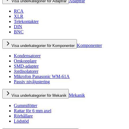
Adaptrar
Visa underkategorier för Adaptrar
RCA
XLR
Telekontakter
DIN
BNC
Komponenter
Visa underkategorier för Komponenter
Kondensatorer
Omkopplare
SMD-adapter
Jordisolatorer
Mikrofon Panasonic WM-61A
Passiv nivåjustering
Mekanik
Visa underkategorier för Mekanik
Gummifötter
Rattar för 6 mm axel
Rörhållare
Lödstöd