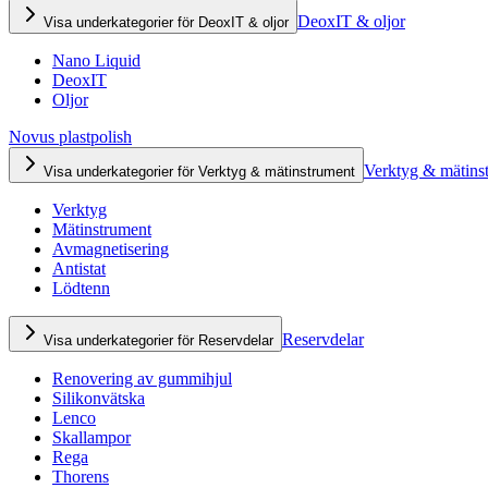
DeoxIT & oljor
Visa underkategorier för DeoxIT & oljor
Nano Liquid
DeoxIT
Oljor
Novus plastpolish
Verktyg & mätins
Visa underkategorier för Verktyg & mätinstrument
Verktyg
Mätinstrument
Avmagnetisering
Antistat
Lödtenn
Reservdelar
Visa underkategorier för Reservdelar
Renovering av gummihjul
Silikonvätska
Lenco
Skallampor
Rega
Thorens