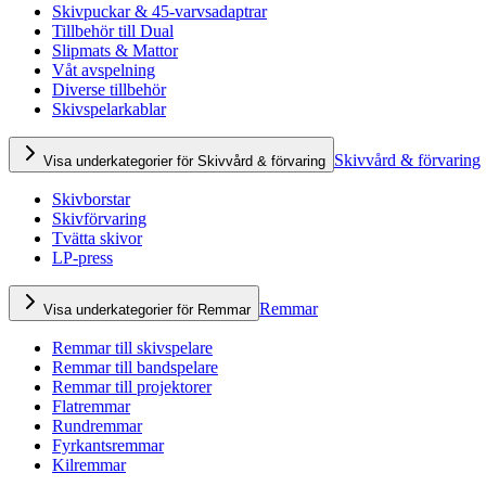
Skivpuckar & 45-varvsadaptrar
Tillbehör till Dual
Slipmats & Mattor
Våt avspelning
Diverse tillbehör
Skivspelarkablar
Skivvård & förvaring
Visa underkategorier för Skivvård & förvaring
Skivborstar
Skivförvaring
Tvätta skivor
LP-press
Remmar
Visa underkategorier för Remmar
Remmar till skivspelare
Remmar till bandspelare
Remmar till projektorer
Flatremmar
Rundremmar
Fyrkantsremmar
Kilremmar