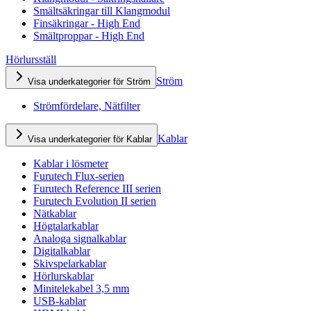
Smältsäkringar till Klangmodul
Finsäkringar - High End
Smältproppar - High End
Hörlursställ
Ström
Visa underkategorier för Ström
Strömfördelare, Nätfilter
Kablar
Visa underkategorier för Kablar
Kablar i lösmeter
Furutech Flux-serien
Furutech Reference III serien
Furutech Evolution II serien
Nätkablar
Högtalarkablar
Analoga signalkablar
Digitalkablar
Skivspelarkablar
Hörlurskablar
Minitelekabel 3,5 mm
USB-kablar