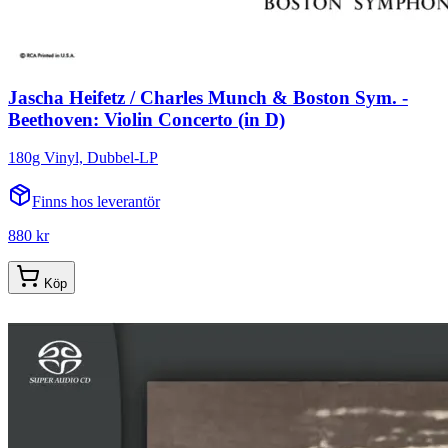
Jascha Heifetz / Charles Munch & Boston Sym. -
Beethoven: Violin Concerto (in D)
180g Vinyl, Dubbel-LP
Finns hos leverantör
880 kr
Köp