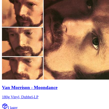
Van Morrison - Moondance
180g Vinyl, Dubbel-LP
I lager