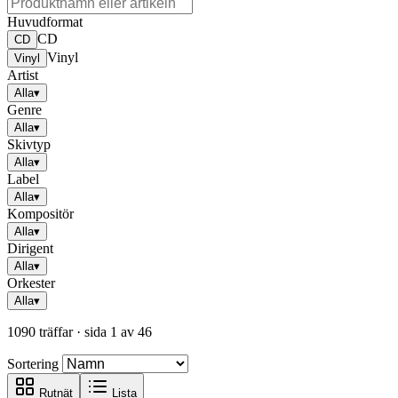
Huvudformat
CD
CD
Vinyl
Vinyl
Artist
Alla
▾
Genre
Alla
▾
Skivtyp
Alla
▾
Label
Alla
▾
Kompositör
Alla
▾
Dirigent
Alla
▾
Orkester
Alla
▾
1090 träffar
· sida 1 av 46
Sortering
Rutnät
Lista