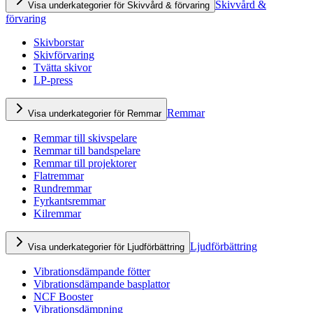
Skivvård &
Visa underkategorier för Skivvård & förvaring
förvaring
Skivborstar
Skivförvaring
Tvätta skivor
LP-press
Remmar
Visa underkategorier för Remmar
Remmar till skivspelare
Remmar till bandspelare
Remmar till projektorer
Flatremmar
Rundremmar
Fyrkantsremmar
Kilremmar
Ljudförbättring
Visa underkategorier för Ljudförbättring
Vibrationsdämpande fötter
Vibrationsdämpande basplattor
NCF Booster
Vibrationsdämpning