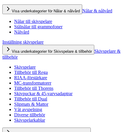
Nålar & nålvård
Visa underkategorier för Nålar & nålvård
Nålar till skivspelare
Stålnålar till grammofoner
Nålvård
Inställning skivspelare
Skivspelare &
Visa underkategorier för Skivspelare & tillbehör
tillbehör
Skivspelare
Tillbehör till Rega
RIAA-förstärkare
MC-transformatorer
Tillbehör till Thorens
Skivpuckar & 45-varvsadaptrar
Tillbehör till Dual
Slipmats & Mattor
Våt avspelning
Diverse tillbehör
Skivspelarkablar