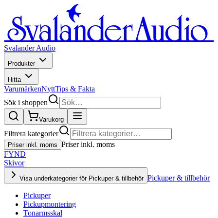
Svalander Audio
Produkter
Hitta
Varumärken
Nytt
Tips & Fakta
Sök i shoppen
Varukorg
Filtrera kategorier
Priser inkl. moms
Priser inkl. moms
FYND
Skivor
Pickuper & tillbehör
Visa underkategorier för Pickuper & tillbehör
Pickuper
Pickupmontering
Tonarmsskal