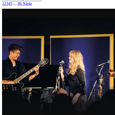
1
2
3
4
5
...
46
Nästa