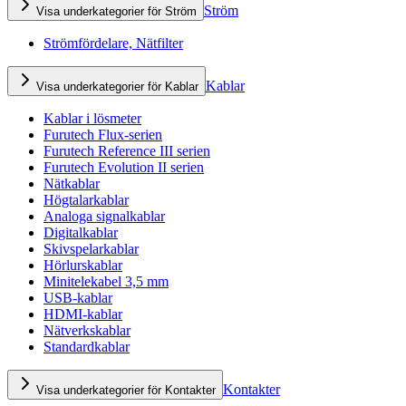
Ström
Visa underkategorier för Ström
Strömfördelare, Nätfilter
Kablar
Visa underkategorier för Kablar
Kablar i lösmeter
Furutech Flux-serien
Furutech Reference III serien
Furutech Evolution II serien
Nätkablar
Högtalarkablar
Analoga signalkablar
Digitalkablar
Skivspelarkablar
Hörlurskablar
Minitelekabel 3,5 mm
USB-kablar
HDMI-kablar
Nätverkskablar
Standardkablar
Kontakter
Visa underkategorier för Kontakter