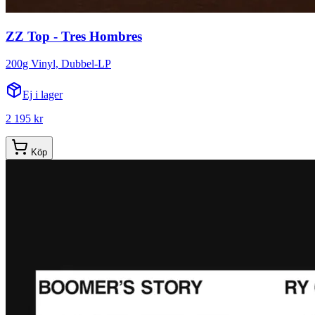
ZZ Top - Tres Hombres
200g Vinyl, Dubbel-LP
Ej i lager
2 195 kr
Köp