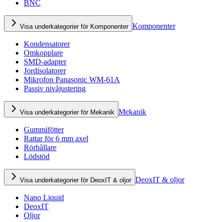
BNC
Komponenter
Visa underkategorier för Komponenter
Kondensatorer
Omkopplare
SMD-adapter
Jordisolatorer
Mikrofon Panasonic WM-61A
Passiv nivåjustering
Mekanik
Visa underkategorier för Mekanik
Gummifötter
Rattar för 6 mm axel
Rörhållare
Lödstöd
DeoxIT & oljor
Visa underkategorier för DeoxIT & oljor
Nano Liquid
DeoxIT
Oljor