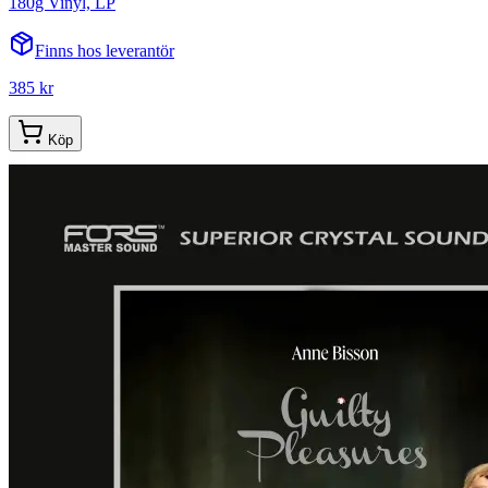
180g Vinyl, LP
Finns hos leverantör
385 kr
Köp