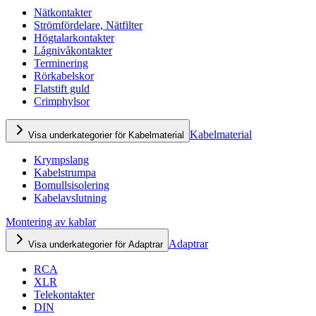
Nätkontakter
Strömfördelare, Nätfilter
Högtalarkontakter
Lågnivåkontakter
Terminering
Rörkabelskor
Flatstift guld
Crimphylsor
Kabelmaterial
Visa underkategorier för Kabelmaterial
Krympslang
Kabelstrumpa
Bomullsisolering
Kabelavslutning
Montering av kablar
Adaptrar
Visa underkategorier för Adaptrar
RCA
XLR
Telekontakter
DIN