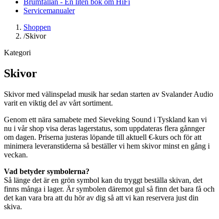
Brumfällan - En liten bok om HiFi
Servicemanualer
Shoppen
/
Skivor
Kategori
Skivor
Skivor med välinspelad musik har sedan starten av Svalander Audio
varit en viktig del av vårt sortiment.
Genom ett nära samabete med Sieveking Sound i Tyskland kan vi
nu i vår shop visa deras lagerstatus, som uppdateras flera gånnger
om dagen. Priserna justeras löpande till aktuell €-kurs och för att
minimera leveranstiderna så beställer vi hem skivor minst en gång i
veckan.
Vad betyder symbolerna?
Så länge det är en grön symbol kan du tryggt beställa skivan, det
finns många i lager. Är symbolen däremot gul så finn det bara få och
det kan vara bra att du hör av dig så att vi kan reservera just din
skiva.