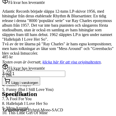
Få kvar hos leverantör
Atlantic Records började släppa 12-tums LP-skivor 1956, med
hitsinglar från deras etablerade Rhythm & Bluesartister. En tidig
release i denna "8000 'populära' serie" var Ray Charles eponymous
album från 1957. Det var inte bara pianisten och sångarens första
studioalbum, utan är också en samling av hans hitsinglar som
släpptes fram till hans debut. 1962 släpptes LP:n igen under namnet
"Hallelujah I Love Her So".
Två av de tre låtarna på "Ray Charles" är hans egna kompositioner,
men hans tolkningar av låtar som "Mess Around" och "Greenbacks"
blev också listsuccéer.
485 kr
Texten ovan är översatt,
klicka här för att visa originaltexten
.
Få kvar hos leverantör
1. Ain't That Love
Antal
2. Drown In My Own Tears
3. Come Back Baby
Lägg i varukorgen
4. Sinner's Prayer
5. Funny (But I Still Love You)
Specifikation
6. Losing Hand
7. A Fool For You
8. Hallelujah I Love Her So
9. Mess Around
Grundformat
Hybrid-Mono-SACD
10. This Little Girl Of Mine