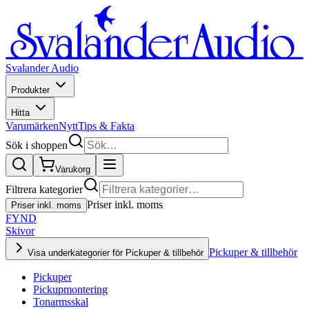
Svalander Audio
Produkter
Hitta
Varumärken
Nytt
Tips & Fakta
Sök i shoppen
Varukorg
Filtrera kategorier
Priser inkl. moms
Priser inkl. moms
FYND
Skivor
Pickuper & tillbehör
Visa underkategorier för Pickuper & tillbehör
Pickuper
Pickupmontering
Tonarmsskal