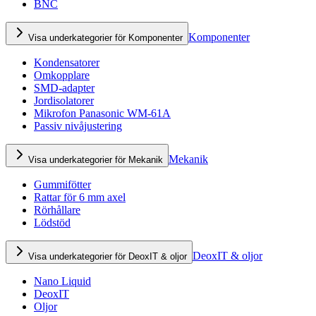
BNC
Komponenter
Visa underkategorier för Komponenter
Kondensatorer
Omkopplare
SMD-adapter
Jordisolatorer
Mikrofon Panasonic WM-61A
Passiv nivåjustering
Mekanik
Visa underkategorier för Mekanik
Gummifötter
Rattar för 6 mm axel
Rörhållare
Lödstöd
DeoxIT & oljor
Visa underkategorier för DeoxIT & oljor
Nano Liquid
DeoxIT
Oljor