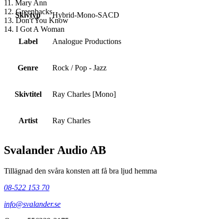
11. Mary Ann
12. Greenbacks
Skivtyp
Hybrid-Mono-SACD
13. Don't You Know
14. I Got A Woman
Label
Analogue Productions
Genre
Rock / Pop - Jazz
Skivtitel
Ray Charles [Mono]
Artist
Ray Charles
Svalander Audio AB
Tillägnad den svåra konsten att få bra ljud hemma
08-522 153 70
info@svalander.se