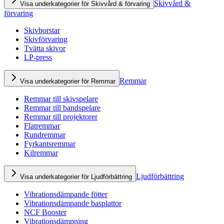
Skivvård &
Visa underkategorier för Skivvård & förvaring
förvaring
Skivborstar
Skivförvaring
Tvätta skivor
LP-press
Remmar
Visa underkategorier för Remmar
Remmar till skivspelare
Remmar till bandspelare
Remmar till projektorer
Flatremmar
Rundremmar
Fyrkantsremmar
Kilremmar
Ljudförbättring
Visa underkategorier för Ljudförbättring
Vibrationsdämpande fötter
Vibrationsdämpande basplattor
NCF Booster
Vibrationsdämpning