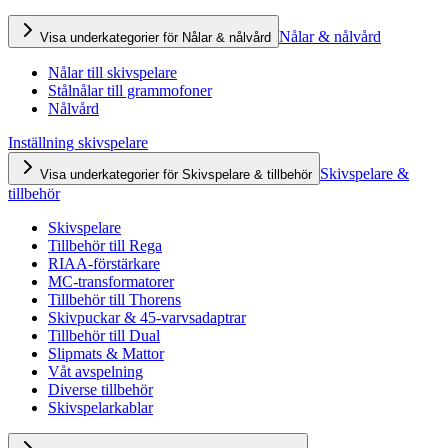
Nålar & nålvård
Visa underkategorier för Nålar & nålvård
Nålar till skivspelare
Stålnålar till grammofoner
Nålvård
Inställning skivspelare
Skivspelare &
Visa underkategorier för Skivspelare & tillbehör
tillbehör
Skivspelare
Tillbehör till Rega
RIAA-förstärkare
MC-transformatorer
Tillbehör till Thorens
Skivpuckar & 45-varvsadaptrar
Tillbehör till Dual
Slipmats & Mattor
Våt avspelning
Diverse tillbehör
Skivspelarkablar