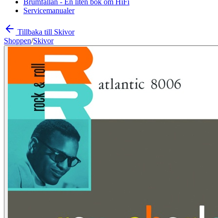
Brumfällan - En liten bok om HiFi
Servicemanualer
Tillbaka till Skivor
Shoppen
/
Skivor