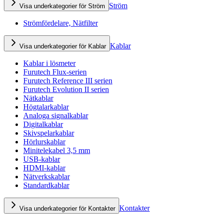
Ström
Visa underkategorier för Ström
Strömfördelare, Nätfilter
Kablar
Visa underkategorier för Kablar
Kablar i lösmeter
Furutech Flux-serien
Furutech Reference III serien
Furutech Evolution II serien
Nätkablar
Högtalarkablar
Analoga signalkablar
Digitalkablar
Skivspelarkablar
Hörlurskablar
Minitelekabel 3,5 mm
USB-kablar
HDMI-kablar
Nätverkskablar
Standardkablar
Kontakter
Visa underkategorier för Kontakter