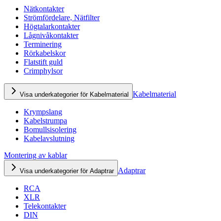
Nätkontakter
Strömfördelare, Nätfilter
Högtalarkontakter
Lågnivåkontakter
Terminering
Rörkabelskor
Flatstift guld
Crimphylsor
Kabelmaterial
Visa underkategorier för Kabelmaterial
Krympslang
Kabelstrumpa
Bomullsisolering
Kabelavslutning
Montering av kablar
Adaptrar
Visa underkategorier för Adaptrar
RCA
XLR
Telekontakter
DIN