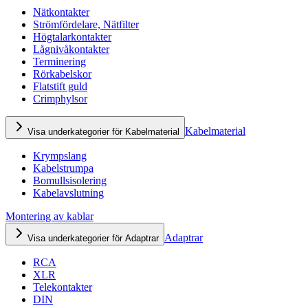
Nätkontakter
Strömfördelare, Nätfilter
Högtalarkontakter
Lågnivåkontakter
Terminering
Rörkabelskor
Flatstift guld
Crimphylsor
Kabelmaterial
Visa underkategorier för Kabelmaterial
Krympslang
Kabelstrumpa
Bomullsisolering
Kabelavslutning
Montering av kablar
Adaptrar
Visa underkategorier för Adaptrar
RCA
XLR
Telekontakter
DIN