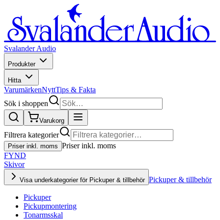
Svalander Audio
Produkter
Hitta
Varumärken
Nytt
Tips & Fakta
Sök i shoppen
Varukorg
Filtrera kategorier
Priser inkl. moms
Priser inkl. moms
FYND
Skivor
Pickuper & tillbehör
Visa underkategorier för Pickuper & tillbehör
Pickuper
Pickupmontering
Tonarmsskal