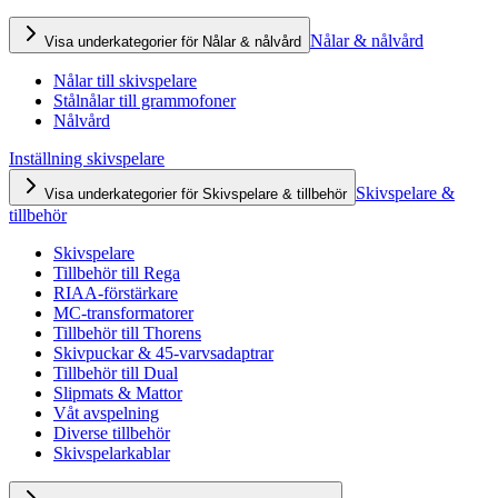
Nålar & nålvård
Visa underkategorier för Nålar & nålvård
Nålar till skivspelare
Stålnålar till grammofoner
Nålvård
Inställning skivspelare
Skivspelare &
Visa underkategorier för Skivspelare & tillbehör
tillbehör
Skivspelare
Tillbehör till Rega
RIAA-förstärkare
MC-transformatorer
Tillbehör till Thorens
Skivpuckar & 45-varvsadaptrar
Tillbehör till Dual
Slipmats & Mattor
Våt avspelning
Diverse tillbehör
Skivspelarkablar