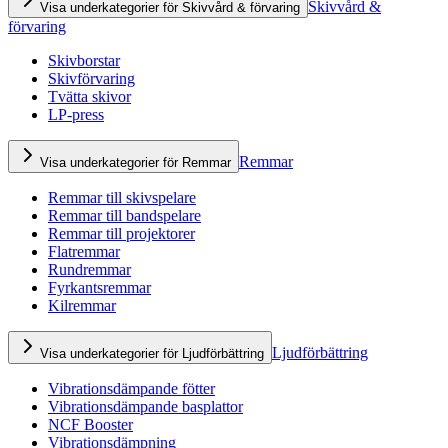
Skivvård &
Visa underkategorier för Skivvård & förvaring
förvaring
Skivborstar
Skivförvaring
Tvätta skivor
LP-press
Remmar
Visa underkategorier för Remmar
Remmar till skivspelare
Remmar till bandspelare
Remmar till projektorer
Flatremmar
Rundremmar
Fyrkantsremmar
Kilremmar
Ljudförbättring
Visa underkategorier för Ljudförbättring
Vibrationsdämpande fötter
Vibrationsdämpande basplattor
NCF Booster
Vibrationsdämpning