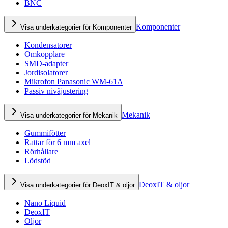
BNC
Komponenter
Visa underkategorier för Komponenter
Kondensatorer
Omkopplare
SMD-adapter
Jordisolatorer
Mikrofon Panasonic WM-61A
Passiv nivåjustering
Mekanik
Visa underkategorier för Mekanik
Gummifötter
Rattar för 6 mm axel
Rörhållare
Lödstöd
DeoxIT & oljor
Visa underkategorier för DeoxIT & oljor
Nano Liquid
DeoxIT
Oljor