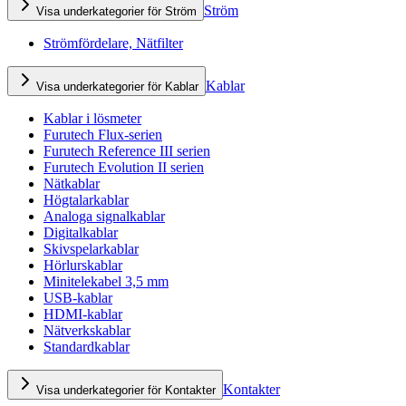
Ström
Visa underkategorier för Ström
Strömfördelare, Nätfilter
Kablar
Visa underkategorier för Kablar
Kablar i lösmeter
Furutech Flux-serien
Furutech Reference III serien
Furutech Evolution II serien
Nätkablar
Högtalarkablar
Analoga signalkablar
Digitalkablar
Skivspelarkablar
Hörlurskablar
Minitelekabel 3,5 mm
USB-kablar
HDMI-kablar
Nätverkskablar
Standardkablar
Kontakter
Visa underkategorier för Kontakter