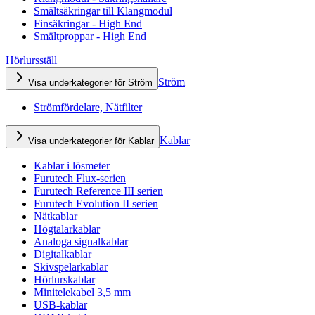
Smältsäkringar till Klangmodul
Finsäkringar - High End
Smältproppar - High End
Hörlursställ
Ström
Visa underkategorier för Ström
Strömfördelare, Nätfilter
Kablar
Visa underkategorier för Kablar
Kablar i lösmeter
Furutech Flux-serien
Furutech Reference III serien
Furutech Evolution II serien
Nätkablar
Högtalarkablar
Analoga signalkablar
Digitalkablar
Skivspelarkablar
Hörlurskablar
Minitelekabel 3,5 mm
USB-kablar