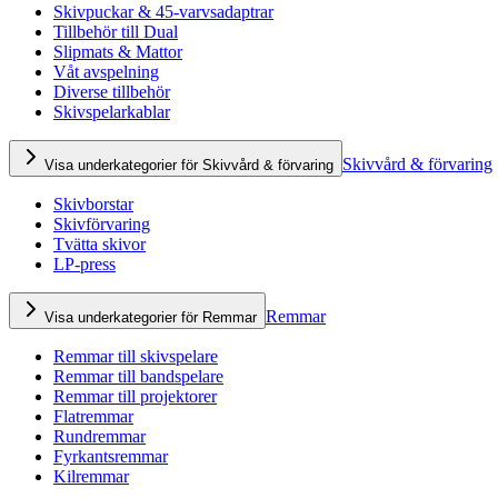
Skivpuckar & 45-varvsadaptrar
Tillbehör till Dual
Slipmats & Mattor
Våt avspelning
Diverse tillbehör
Skivspelarkablar
Skivvård & förvaring
Visa underkategorier för Skivvård & förvaring
Skivborstar
Skivförvaring
Tvätta skivor
LP-press
Remmar
Visa underkategorier för Remmar
Remmar till skivspelare
Remmar till bandspelare
Remmar till projektorer
Flatremmar
Rundremmar
Fyrkantsremmar
Kilremmar