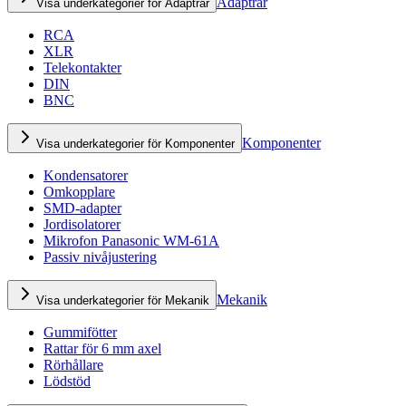
Adaptrar
Visa underkategorier för Adaptrar
RCA
XLR
Telekontakter
DIN
BNC
Komponenter
Visa underkategorier för Komponenter
Kondensatorer
Omkopplare
SMD-adapter
Jordisolatorer
Mikrofon Panasonic WM-61A
Passiv nivåjustering
Mekanik
Visa underkategorier för Mekanik
Gummifötter
Rattar för 6 mm axel
Rörhållare
Lödstöd