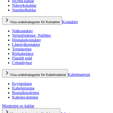
HDMI-kablar
Nätverkskablar
Standardkablar
Kontakter
Visa underkategorier för Kontakter
Nätkontakter
Strömfördelare, Nätfilter
Högtalarkontakter
Lågnivåkontakter
Terminering
Rörkabelskor
Flatstift guld
Crimphylsor
Kabelmaterial
Visa underkategorier för Kabelmaterial
Krympslang
Kabelstrumpa
Bomullsisolering
Kabelavslutning
Montering av kablar