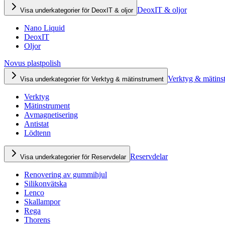
DeoxIT & oljor
Visa underkategorier för DeoxIT & oljor
Nano Liquid
DeoxIT
Oljor
Novus plastpolish
Verktyg & mätins
Visa underkategorier för Verktyg & mätinstrument
Verktyg
Mätinstrument
Avmagnetisering
Antistat
Lödtenn
Reservdelar
Visa underkategorier för Reservdelar
Renovering av gummihjul
Silikonvätska
Lenco
Skallampor
Rega
Thorens