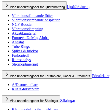
Ljudförbättring
Visa underkategorier för Ljudförbättring
Vibrationsdämpande fötter
Vibrationsdämpande basplattor
NCF Booster
Vibrationsdämpning
Akustikmaterial
Furutech DeMag Alpha
Antistat
Tube Rings
Spikes & brickor
Faskontroll
Rumsanalys
Strömoptimering
Förstärkare
Visa underkategorier för Förstärkare, Dacar & Streamers
A/D-omvandlare
RIAA-förstärkare
Säkringar
Visa underkategorier för Säkringar
Klangmodul - Säkringshållare