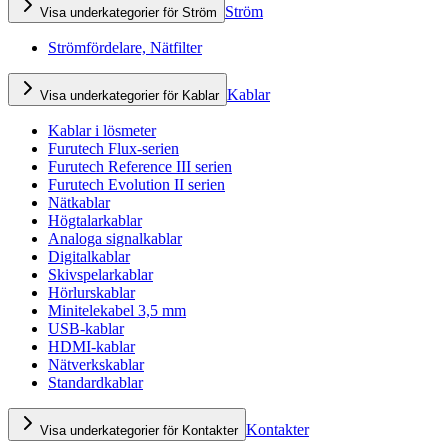
Ström
Visa underkategorier för Ström
Strömfördelare, Nätfilter
Kablar
Visa underkategorier för Kablar
Kablar i lösmeter
Furutech Flux-serien
Furutech Reference III serien
Furutech Evolution II serien
Nätkablar
Högtalarkablar
Analoga signalkablar
Digitalkablar
Skivspelarkablar
Hörlurskablar
Minitelekabel 3,5 mm
USB-kablar
HDMI-kablar
Nätverkskablar
Standardkablar
Kontakter
Visa underkategorier för Kontakter