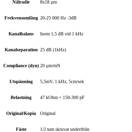
Nålradie
8x18 µm
Frekvensomfång
20-25 000 Hz -3dB
Kanalbalans
Inom 1,5 dB vid 1 kHz
Kanalseparation
25 dB (1kHz)
Compliance (dyn)
20 µm/mN
Utspänning
5,5mV, 1 kHz, 5cm/sek
Belastning
47 kOhm + 150-300 pF
Original/Kopia
Original
Fäste
1/2 tum skruvat underifrån