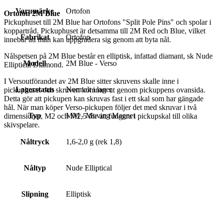
Varumärke
Ortofon
Ortofon 2M Blue
Pickuphuset till 2M Blue har Ortofons "Split Pole Pins" och spolar i
koppartråd. Pickuphuset är detsamma till 2M Red och Blue, vilket
Fabrikat
Ortofon
innebär att man kan uppgradera sig genom att byta nål.
Nålspetsen på 2M Blue består en elliptisk, infattad diamant, sk Nude
Modell
2M Blue - Verso
Elliptical Diamond.
I Versoutförandet av 2M Blue sitter skruvens skalle inne i
Lagerstatus
Normalt i lager
pickuphuset och skruven kommer ut genom pickuppens ovansida.
Detta gör att pickupen kan skruvas fast i ett skal som har gängade
hål. När man köper Verso-pickupen följer det med skruvar i två
Typ
MM - Moving Magnet
dimensioner, M2 och M2,5 för att fungera i pickupskal till olika
skivspelare.
Nåltryck
1,6-2,0 g (rek 1,8)
Nåltyp
Nude Elliptical
Slipning
Elliptisk