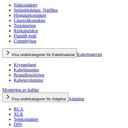
Nätkontakter
Strömfördelare, Nätfilter
Högtalarkontakter
Lågnivåkontakter
Terminering
Rörkabelskor
Flatstift guld
Crimphylsor
Kabelmaterial
Visa underkategorier för Kabelmaterial
Krympslang
Kabelstrumpa
Bomullsisolering
Kabelavslutning
Montering av kablar
Adaptrar
Visa underkategorier för Adaptrar
RCA
XLR
Telekontakter
DIN