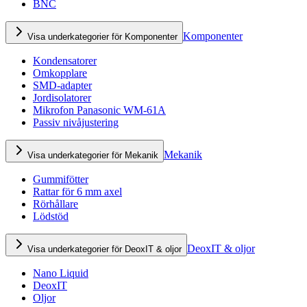
BNC
Komponenter
Visa underkategorier för Komponenter
Kondensatorer
Omkopplare
SMD-adapter
Jordisolatorer
Mikrofon Panasonic WM-61A
Passiv nivåjustering
Mekanik
Visa underkategorier för Mekanik
Gummifötter
Rattar för 6 mm axel
Rörhållare
Lödstöd
DeoxIT & oljor
Visa underkategorier för DeoxIT & oljor
Nano Liquid
DeoxIT
Oljor