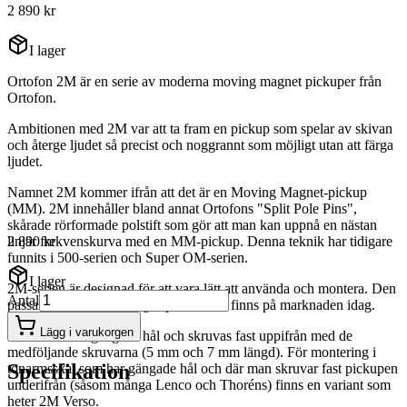
2 890 kr
I lager
Ortofon 2M är en serie av moderna moving magnet pickuper från
Ortofon.
Ambitionen med 2M var att ta fram en pickup som spelar av skivan
och återge ljudet så precist och noggrannt som möjligt utan att färga
ljudet.
Namnet 2M kommer ifrån att det är en Moving Magnet-pickup
(MM). 2M innehåller bland annat Ortofons "Split Pole Pins",
skårade rörformade polstift som gör att man kan uppnå en nästan
linjär frekvenskurva med en MM-pickup. Denna teknik har tidigare
2 890 kr
funnits i 500-serien och Super OM-serien.
I lager
2M-serien är designad för att vara lätt att använda och montera. Den
Antal
passar på de flesta vanliga spelare som finns på marknaden idag.
Lägg i varukorgen
2M-serien har gängade hål och skruvas fast uppifrån med de
medföljande skruvarna (5 mm och 7 mm längd). För montering i
Specifikation
tonarmsskal som har gängade hål och där man skruvar fast pickupen
underifrån (såsom många Lenco och Thoréns) finns en variant som
heter 2M Verso.