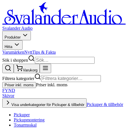
Svalander Audio
Produkter
Hitta
Varumärken
Nytt
Tips & Fakta
Sök i shoppen
Varukorg
Filtrera kategorier
Priser inkl. moms
Priser inkl. moms
FYND
Skivor
Pickuper & tillbehör
Visa underkategorier för Pickuper & tillbehör
Pickuper
Pickupmontering
Tonarmsskal