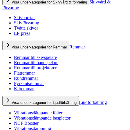
Skivvård &
Visa underkategorier för Skivvård & förvaring
förvaring
Skivborstar
Skivförvaring
Tvätta skivor
LP-press
Remmar
Visa underkategorier för Remmar
Remmar till skivspelare
Remmar till bandspelare
Remmar till projektorer
Flatremmar
Rundremmar
Fyrkantsremmar
Kilremmar
Ljudförbättring
Visa underkategorier för Ljudförbättring
Vibrationsdämpande fötter
Vibrationsdämpande basplattor
NCF Booster
Vibrationsdämpning