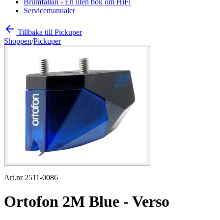
Brumfällan - En liten bok om HiFi
Servicemanualer
Tillbaka till Pickuper
Shoppen
/
Pickuper
Art.nr 2511-0086
Ortofon 2M Blue - Verso