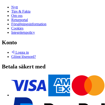
Nytt
Tips & Fakta
Om oss
Returportal
Försäljningsinformation
Cookies
Integritetspolicy
Konto
Logga in
Glömt lösenord?
Betala säkert med