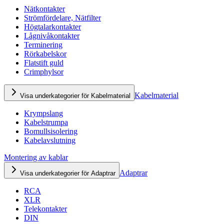
Nätkontakter
Strömfördelare, Nätfilter
Högtalarkontakter
Lågnivåkontakter
Terminering
Rörkabelskor
Flatstift guld
Crimphylsor
Kabelmaterial
Visa underkategorier för Kabelmaterial
Krympslang
Kabelstrumpa
Bomullsisolering
Kabelavslutning
Montering av kablar
Adaptrar
Visa underkategorier för Adaptrar
RCA
XLR
Telekontakter
DIN