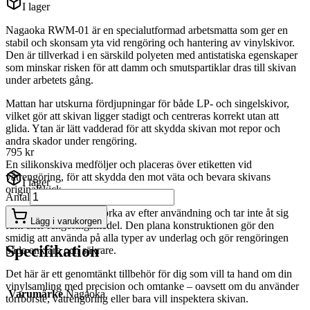
I lager
Nagaoka RWM-01 är en specialutformad arbetsmatta som ger en
stabil och skonsam yta vid rengöring och hantering av vinylskivor.
Den är tillverkad i en särskild polyeten med antistatiska egenskaper
som minskar risken för att damm och smutspartiklar dras till skivan
under arbetets gång.
Mattan har utskurna fördjupningar för både LP- och singelskivor,
vilket gör att skivan ligger stadigt och centreras korrekt utan att
glida. Ytan är lätt vadderad för att skydda skivan mot repor och
andra skador under rengöring.
795 kr
En silikonskiva medföljer och placeras över etiketten vid
våtrengöring, för att skydda den mot väta och bevara skivans
I lager
originalskick.
Antal
RWM-01 är enkel att torka av efter användning och tar inte åt sig
Lägg i varukorgen
fukt eller rengöringsmedel. Den plana konstruktionen gör den
smidig att använda på alla typer av underlag och gör rengöringen
Specifikation
både enklare och säkrare.
Det här är ett genomtänkt tillbehör för dig som vill ta hand om din
vinylsamling med precision och omtanke – oavsett om du använder
Varumärke
Nagaoka
torrborste, våtrengöring eller bara vill inspektera skivan.