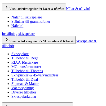
Nålar & nålvård
Visa underkategorier för Nålar & nålvård
Nålar till skivspelare
Stålnålar till grammofoner
Nålvård
Inställning skivspelare
Skivspelare &
Visa underkategorier för Skivspelare & tillbehör
tillbehör
Skivspelare
Tillbehör till Rega
RIAA-förstärkare
MC-transformatorer
Tillbehör till Thorens
Skivpuckar & 45-varvsadaptrar
Tillbehör till Dual
Slipmats & Mattor
Våt avspelning
Diverse tillbehör
Skivspelarkablar