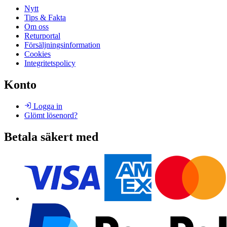
Nytt
Tips & Fakta
Om oss
Returportal
Försäljningsinformation
Cookies
Integritetspolicy
Konto
Logga in
Glömt lösenord?
Betala säkert med