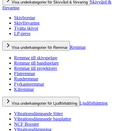
Skivvård &
Visa underkategorier för Skivvård & förvaring
förvaring
Skivborstar
Skivförvaring
Tvätta skivor
LP-press
Remmar
Visa underkategorier för Remmar
Remmar till skivspelare
Remmar till bandspelare
Remmar till projektorer
Flatremmar
Rundremmar
Fyrkantsremmar
Kilremmar
Ljudförbättring
Visa underkategorier för Ljudförbättring
Vibrationsdämpande fötter
Vibrationsdämpande basplattor
NCF Booster
Vibrationsdämpning