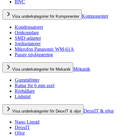
BNC
Komponenter
Visa underkategorier för Komponenter
Kondensatorer
Omkopplare
SMD-adapter
Jordisolatorer
Mikrofon Panasonic WM-61A
Passiv nivåjustering
Mekanik
Visa underkategorier för Mekanik
Gummifötter
Rattar för 6 mm axel
Rörhållare
Lödstöd
DeoxIT & oljor
Visa underkategorier för DeoxIT & oljor
Nano Liquid
DeoxIT
Oljor