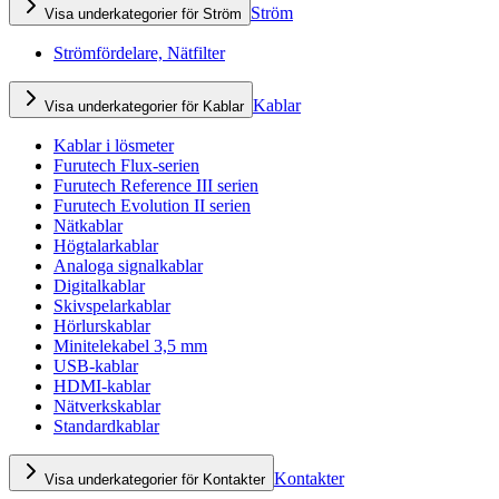
Ström
Visa underkategorier för Ström
Strömfördelare, Nätfilter
Kablar
Visa underkategorier för Kablar
Kablar i lösmeter
Furutech Flux-serien
Furutech Reference III serien
Furutech Evolution II serien
Nätkablar
Högtalarkablar
Analoga signalkablar
Digitalkablar
Skivspelarkablar
Hörlurskablar
Minitelekabel 3,5 mm
USB-kablar
HDMI-kablar
Nätverkskablar
Standardkablar
Kontakter
Visa underkategorier för Kontakter