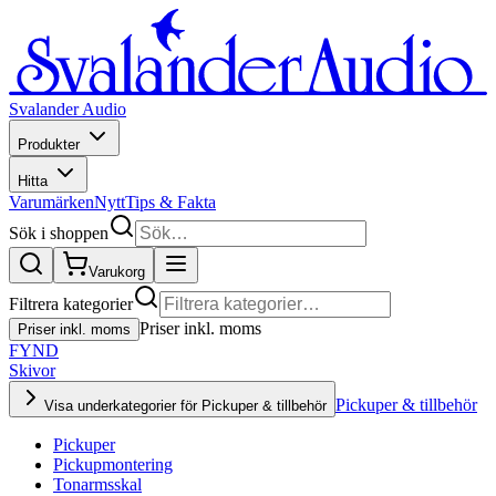
Svalander Audio
Produkter
Hitta
Varumärken
Nytt
Tips & Fakta
Sök i shoppen
Varukorg
Filtrera kategorier
Priser inkl. moms
Priser inkl. moms
FYND
Skivor
Pickuper & tillbehör
Visa underkategorier för Pickuper & tillbehör
Pickuper
Pickupmontering
Tonarmsskal