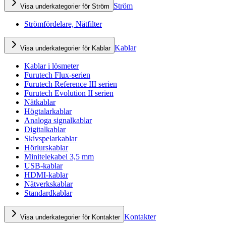
Ström
Visa underkategorier för Ström
Strömfördelare, Nätfilter
Kablar
Visa underkategorier för Kablar
Kablar i lösmeter
Furutech Flux-serien
Furutech Reference III serien
Furutech Evolution II serien
Nätkablar
Högtalarkablar
Analoga signalkablar
Digitalkablar
Skivspelarkablar
Hörlurskablar
Minitelekabel 3,5 mm
USB-kablar
HDMI-kablar
Nätverkskablar
Standardkablar
Kontakter
Visa underkategorier för Kontakter