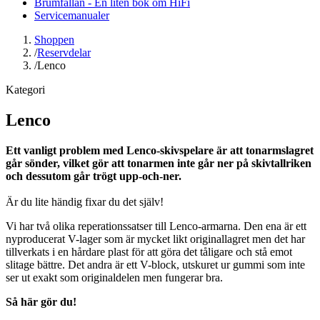
Brumfällan - En liten bok om HiFi
Servicemanualer
Shoppen
/
Reservdelar
/
Lenco
Kategori
Lenco
Ett vanligt problem med Lenco-skivspelare är att tonarmslagret
går sönder, vilket gör att tonarmen inte går ner på skivtallriken
och dessutom går trögt upp-och-ner.
Är du lite händig fixar du det själv!
Vi har två olika reperationssatser till Lenco-armarna. Den ena är ett
nyproducerat V-lager som är mycket likt originallagret men det har
tillverkats i en hårdare plast för att göra det tåligare och stå emot
slitage bättre. Det andra är ett V-block, utskuret ur gummi som inte
ser ut exakt som originaldelen men fungerar bra.
Så här gör du!