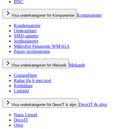
BNC
Komponenter
Visa underkategorier för Komponenter
Kondensatorer
Omkopplare
SMD-adapter
Jordisolatorer
Mikrofon Panasonic WM-61A
Passiv nivåjustering
Mekanik
Visa underkategorier för Mekanik
Gummifötter
Rattar för 6 mm axel
Rörhållare
Lödstöd
DeoxIT & oljor
Visa underkategorier för DeoxIT & oljor
Nano Liquid
DeoxIT
Oljor