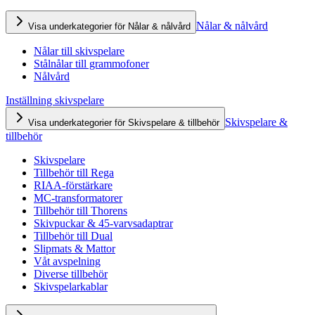
Nålar & nålvård
Visa underkategorier för Nålar & nålvård
Nålar till skivspelare
Stålnålar till grammofoner
Nålvård
Inställning skivspelare
Skivspelare &
Visa underkategorier för Skivspelare & tillbehör
tillbehör
Skivspelare
Tillbehör till Rega
RIAA-förstärkare
MC-transformatorer
Tillbehör till Thorens
Skivpuckar & 45-varvsadaptrar
Tillbehör till Dual
Slipmats & Mattor
Våt avspelning
Diverse tillbehör
Skivspelarkablar