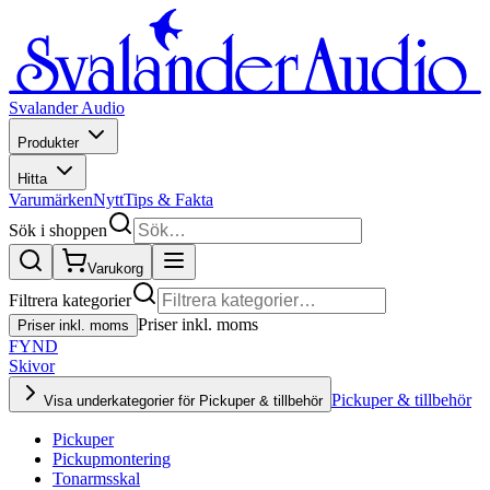
Svalander Audio
Produkter
Hitta
Varumärken
Nytt
Tips & Fakta
Sök i shoppen
Varukorg
Filtrera kategorier
Priser inkl. moms
Priser inkl. moms
FYND
Skivor
Pickuper & tillbehör
Visa underkategorier för Pickuper & tillbehör
Pickuper
Pickupmontering
Tonarmsskal