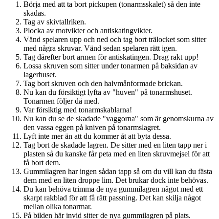
Börja med att ta bort pickupen (tonarmsskalet) så den inte
skadas.
Tag av skivtallriken.
Plocka av motvikter och antiskatingvikter.
Vänd spelaren upp och ned och tag bort trälocket som sitter
med några skruvar. Vänd sedan spelaren rätt igen.
Tag därefter bort armen för antiskatingen. Drag rakt upp!
Lossa skruven som sitter under tonarmen på baksidan av
lagerhuset.
Tag bort skruven och den halvmånformade brickan.
Nu kan du försiktigt lyfta av "huven" på tonarmshuset.
Tonarmen följer då med.
Var försiktig med tonarmskablarna!
Nu kan du se de skadade "vaggorna" som är genomskurna av
den vassa eggen på kniven på tonarmslagret.
Lyft inte mer än att du kommer åt att byta dessa.
Tag bort de skadade lagren. De sitter med en liten tapp ner i
plasten så du kanske får peta med en liten skruvmejsel för att
få bort dem.
Gummilagren har ingen sådan tapp så om du vill kan du fästa
dem med en liten droppe lim. Det brukar dock inte behövas.
Du kan behöva trimma de nya gummilagren något med ett
skarpt rakblad för att få rätt passning. Det kan skilja något
mellan olika tonarmar.
På bilden här invid sitter de nya gummilagren på plats.