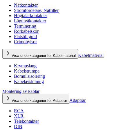
Nätkontakter
Strömfördelare, Nätfilter
Högtalarkontakter
Lågnivåkontakter
Terminering
Rörkabelskor
Flatstift guld
Crimphylsor
Kabelmaterial
Visa underkategorier för Kabelmaterial
Krympslang
Kabelstrumpa
Bomullsisolering
Kabelavslutning
Montering av kablar
Adaptrar
Visa underkategorier för Adaptrar
RCA
XLR
Telekontakter
DIN