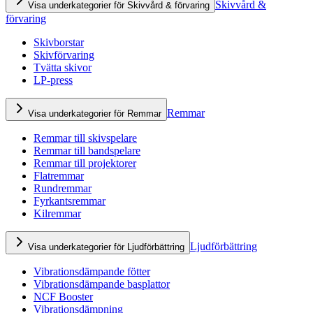
Skivvård &
Visa underkategorier för Skivvård & förvaring
förvaring
Skivborstar
Skivförvaring
Tvätta skivor
LP-press
Remmar
Visa underkategorier för Remmar
Remmar till skivspelare
Remmar till bandspelare
Remmar till projektorer
Flatremmar
Rundremmar
Fyrkantsremmar
Kilremmar
Ljudförbättring
Visa underkategorier för Ljudförbättring
Vibrationsdämpande fötter
Vibrationsdämpande basplattor
NCF Booster
Vibrationsdämpning