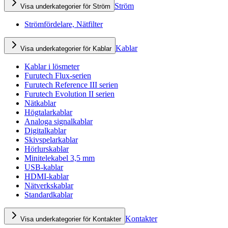
Ström
Visa underkategorier för Ström
Strömfördelare, Nätfilter
Kablar
Visa underkategorier för Kablar
Kablar i lösmeter
Furutech Flux-serien
Furutech Reference III serien
Furutech Evolution II serien
Nätkablar
Högtalarkablar
Analoga signalkablar
Digitalkablar
Skivspelarkablar
Hörlurskablar
Minitelekabel 3,5 mm
USB-kablar
HDMI-kablar
Nätverkskablar
Standardkablar
Kontakter
Visa underkategorier för Kontakter