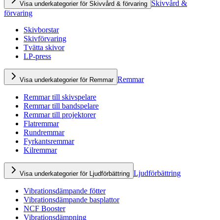
Skivvård &
Visa underkategorier för Skivvård & förvaring
förvaring
Skivborstar
Skivförvaring
Tvätta skivor
LP-press
Remmar
Visa underkategorier för Remmar
Remmar till skivspelare
Remmar till bandspelare
Remmar till projektorer
Flatremmar
Rundremmar
Fyrkantsremmar
Kilremmar
Ljudförbättring
Visa underkategorier för Ljudförbättring
Vibrationsdämpande fötter
Vibrationsdämpande basplattor
NCF Booster
Vibrationsdämpning