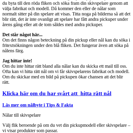
du byta till den röda fliken och söka fram din skivspelare genom att
välja fabrikat och modell. Då kommer den eller de nålar som
normalt sitter på din spelare att visas. Titta noga på bilderna så att det
blir rätt, det är inte ovanligt att spelare har fått andra pickuper under
årens gång eller att de tom såldes med andra pickuper.
Det står något här...
Om det finns någon beteckning på din pickup eller nål kan du söka i
fritextsökningen under den blå fliken. Det fungerar även att söka på
nålens färg.
Jag hittar inte!
Om du inte hittar rätt bland alla nålar kan du skicka ett mail till oss.
Ofta kan vi hitta rätt nål om vi får skivspelarens fabrikat och modell.
Om du skickar med en bild på pickupen ökar chansen att det blir
rätt.
Klicka här om du har svårt att hitta rätt nål
Läs mer om nålbyte i Tips & Fakta
Nålar till skivspelare
Välj flik beroende på om du vet din pickupmodell eller skivspelare –
vi visar produkter som passar.