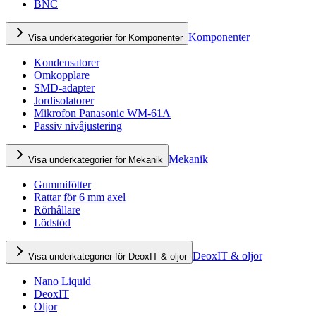
BNC
Komponenter
Visa underkategorier för Komponenter
Kondensatorer
Omkopplare
SMD-adapter
Jordisolatorer
Mikrofon Panasonic WM-61A
Passiv nivåjustering
Mekanik
Visa underkategorier för Mekanik
Gummifötter
Rattar för 6 mm axel
Rörhållare
Lödstöd
DeoxIT & oljor
Visa underkategorier för DeoxIT & oljor
Nano Liquid
DeoxIT
Oljor