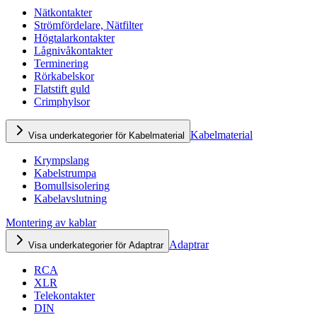
Nätkontakter
Strömfördelare, Nätfilter
Högtalarkontakter
Lågnivåkontakter
Terminering
Rörkabelskor
Flatstift guld
Crimphylsor
Kabelmaterial
Visa underkategorier för Kabelmaterial
Krympslang
Kabelstrumpa
Bomullsisolering
Kabelavslutning
Montering av kablar
Adaptrar
Visa underkategorier för Adaptrar
RCA
XLR
Telekontakter
DIN