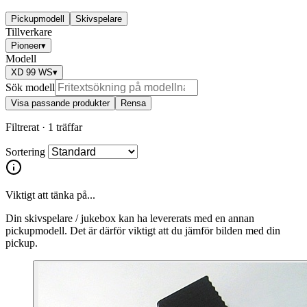
Pickupmodell
Skivspelare
Tillverkare
Pioneer
▾
Modell
XD 99 WS
▾
Sök modell
Visa passande produkter
Rensa
Filtrerat ·
1 träffar
Sortering
Viktigt att tänka på...
Din skivspelare / jukebox kan ha levererats med en annan
pickupmodell. Det är därför viktigt att du jämför bilden med din
pickup.