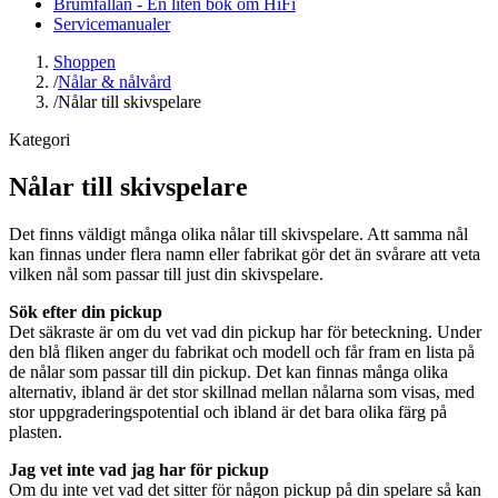
Brumfällan - En liten bok om HiFi
Servicemanualer
Shoppen
/
Nålar & nålvård
/
Nålar till skivspelare
Kategori
Nålar till skivspelare
Det finns väldigt många olika nålar till skivspelare. Att samma nål
kan finnas under flera namn eller fabrikat gör det än svårare att veta
vilken nål som passar till just din skivspelare.
Sök efter din pickup
Det säkraste är om du vet vad din pickup har för beteckning. Under
den blå fliken anger du fabrikat och modell och får fram en lista på
de nålar som passar till din pickup. Det kan finnas många olika
alternativ, ibland är det stor skillnad mellan nålarna som visas, med
stor uppgraderingspotential och ibland är det bara olika färg på
plasten.
Jag vet inte vad jag har för pickup
Om du inte vet vad det sitter för någon pickup på din spelare så kan