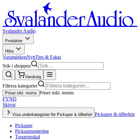
Svalander Audio
Produkter
Hitta
Varumärken
Nytt
Tips & Fakta
Sök i shoppen
Varukorg
Filtrera kategorier
Priser inkl. moms
Priser inkl. moms
FYND
Skivor
Pickuper & tillbehör
Visa underkategorier för Pickuper & tillbehör
Pickuper
Pickupmontering
Tonarmsskal