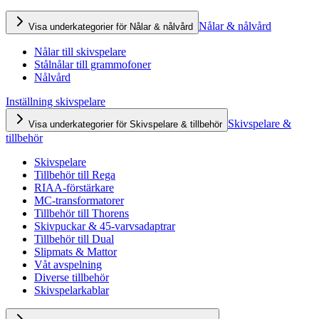
Nålar & nålvård
Visa underkategorier för Nålar & nålvård
Nålar till skivspelare
Stålnålar till grammofoner
Nålvård
Inställning skivspelare
Skivspelare &
Visa underkategorier för Skivspelare & tillbehör
tillbehör
Skivspelare
Tillbehör till Rega
RIAA-förstärkare
MC-transformatorer
Tillbehör till Thorens
Skivpuckar & 45-varvsadaptrar
Tillbehör till Dual
Slipmats & Mattor
Våt avspelning
Diverse tillbehör
Skivspelarkablar