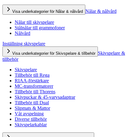
Nålar & nålvård
Visa underkategorier för Nålar & nålvård
Nålar till skivspelare
Stålnålar till grammofoner
Nålvård
Inställning skivspelare
Skivspelare &
Visa underkategorier för Skivspelare & tillbehör
tillbehör
Skivspelare
Tillbehör till Rega
RIAA-förstärkare
MC-transformatorer
Tillbehör till Thorens
Skivpuckar & 45-varvsadaptrar
Tillbehör till Dual
Slipmats & Mattor
Våt avspelning
Diverse tillbehör
Skivspelarkablar