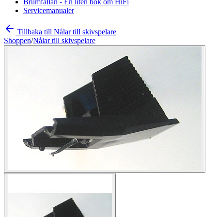
Brumfällan - En liten bok om HiFi
Servicemanualer
Tillbaka till Nålar till skivspelare
Shoppen
/
Nålar till skivspelare