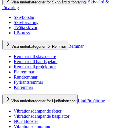
Skivvård &
Visa underkategorier för Skivvård & förvaring
förvaring
Skivborstar
Skivförvaring
Tvätta skivor
LP-press
Remmar
Visa underkategorier för Remmar
Remmar till skivspelare
Remmar till bandspelare
Remmar till projektorer
Flatremmar
Rundremmar
Fyrkantsremmar
Kilremmar
Ljudförbättring
Visa underkategorier för Ljudförbättring
Vibrationsdämpande fötter
Vibrationsdämpande basplattor
NCF Booster
Vibrationsdämpning