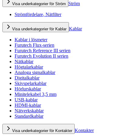
Ström
Visa underkategorier för Ström
Strömfördelare, Nätfilter
Kablar
Visa underkategorier för Kablar
Kablar i lösmeter
Furutech Flux-serien
Furutech Reference III serien
Furutech Evolution II serien
Nätkablar
Högtalarkablar
Analoga signalkablar
Digitalkablar
Skivspelarkablar
Hörlurskablar
Minitelekabel 3,5 mm
USB-kablar
HDMI-kablar
Nätverkskablar
Standardkablar
Kontakter
Visa underkategorier för Kontakter