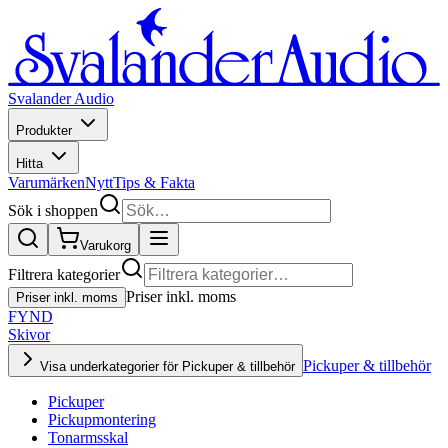
Svalander Audio
Produkter
Hitta
Varumärken
Nytt
Tips & Fakta
Sök i shoppen
Varukorg
Filtrera kategorier
Priser inkl. moms
Priser inkl. moms
FYND
Skivor
Pickuper & tillbehör
Visa underkategorier för Pickuper & tillbehör
Pickuper
Pickupmontering
Tonarmsskal