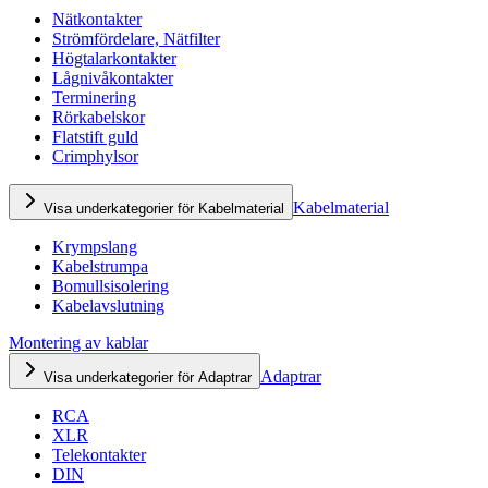
Nätkontakter
Strömfördelare, Nätfilter
Högtalarkontakter
Lågnivåkontakter
Terminering
Rörkabelskor
Flatstift guld
Crimphylsor
Kabelmaterial
Visa underkategorier för Kabelmaterial
Krympslang
Kabelstrumpa
Bomullsisolering
Kabelavslutning
Montering av kablar
Adaptrar
Visa underkategorier för Adaptrar
RCA
XLR
Telekontakter
DIN