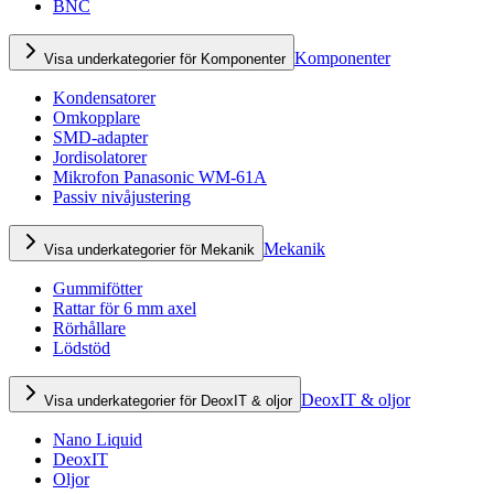
BNC
Komponenter
Visa underkategorier för Komponenter
Kondensatorer
Omkopplare
SMD-adapter
Jordisolatorer
Mikrofon Panasonic WM-61A
Passiv nivåjustering
Mekanik
Visa underkategorier för Mekanik
Gummifötter
Rattar för 6 mm axel
Rörhållare
Lödstöd
DeoxIT & oljor
Visa underkategorier för DeoxIT & oljor
Nano Liquid
DeoxIT
Oljor