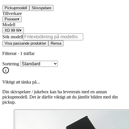
Pickupmodell
Skivspelare
Tillverkare
Pioneer
▾
Modell
XD 99 W
▾
Sök modell
Visa passande produkter
Rensa
Filtrerat ·
1 träffar
Sortering
Viktigt att tänka på...
Din skivspelare / jukebox kan ha levererats med en annan
pickupmodell. Det är därför viktigt att du jämför bilden med din
pickup.