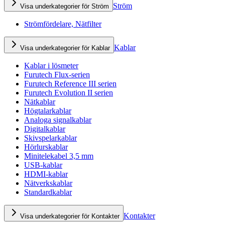
Ström
Visa underkategorier för Ström
Strömfördelare, Nätfilter
Kablar
Visa underkategorier för Kablar
Kablar i lösmeter
Furutech Flux-serien
Furutech Reference III serien
Furutech Evolution II serien
Nätkablar
Högtalarkablar
Analoga signalkablar
Digitalkablar
Skivspelarkablar
Hörlurskablar
Minitelekabel 3,5 mm
USB-kablar
HDMI-kablar
Nätverkskablar
Standardkablar
Kontakter
Visa underkategorier för Kontakter