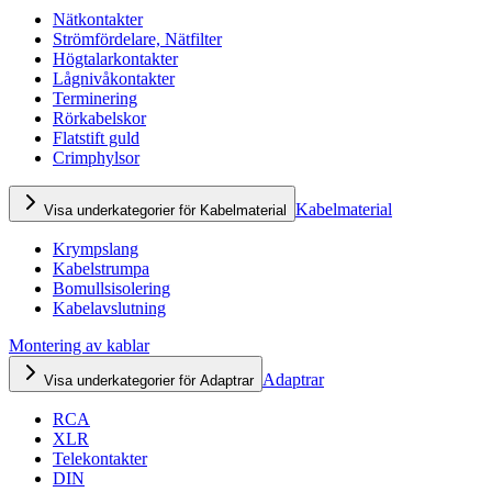
Nätkontakter
Strömfördelare, Nätfilter
Högtalarkontakter
Lågnivåkontakter
Terminering
Rörkabelskor
Flatstift guld
Crimphylsor
Kabelmaterial
Visa underkategorier för Kabelmaterial
Krympslang
Kabelstrumpa
Bomullsisolering
Kabelavslutning
Montering av kablar
Adaptrar
Visa underkategorier för Adaptrar
RCA
XLR
Telekontakter
DIN