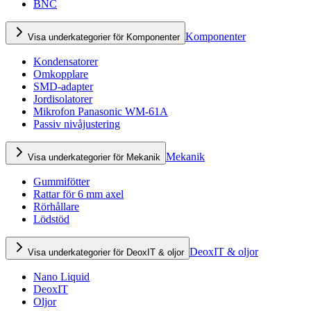
BNC
Komponenter
Visa underkategorier för Komponenter
Kondensatorer
Omkopplare
SMD-adapter
Jordisolatorer
Mikrofon Panasonic WM-61A
Passiv nivåjustering
Mekanik
Visa underkategorier för Mekanik
Gummifötter
Rattar för 6 mm axel
Rörhållare
Lödstöd
DeoxIT & oljor
Visa underkategorier för DeoxIT & oljor
Nano Liquid
DeoxIT
Oljor