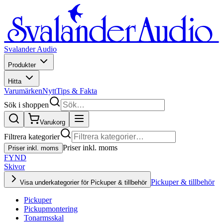
Svalander Audio
Produkter
Hitta
Varumärken
Nytt
Tips & Fakta
Sök i shoppen
Varukorg
Filtrera kategorier
Priser inkl. moms
Priser inkl. moms
FYND
Skivor
Pickuper & tillbehör
Visa underkategorier för Pickuper & tillbehör
Pickuper
Pickupmontering
Tonarmsskal