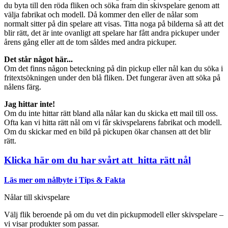
du byta till den röda fliken och söka fram din skivspelare genom att
välja fabrikat och modell. Då kommer den eller de nålar som
normalt sitter på din spelare att visas. Titta noga på bilderna så att det
blir rätt, det är inte ovanligt att spelare har fått andra pickuper under
årens gång eller att de tom såldes med andra pickuper.
Det står något här...
Om det finns någon beteckning på din pickup eller nål kan du söka i
fritextsökningen under den blå fliken. Det fungerar även att söka på
nålens färg.
Jag hittar inte!
Om du inte hittar rätt bland alla nålar kan du skicka ett mail till oss.
Ofta kan vi hitta rätt nål om vi får skivspelarens fabrikat och modell.
Om du skickar med en bild på pickupen ökar chansen att det blir
rätt.
Klicka här om du har svårt att hitta rätt nål
Läs mer om nålbyte i Tips & Fakta
Nålar till skivspelare
Välj flik beroende på om du vet din pickupmodell eller skivspelare –
vi visar produkter som passar.