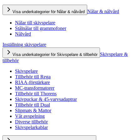
Nålar & nålvård
Visa underkategorier för Nålar & nålvård
Nålar till skivspelare
Stålnålar till grammofoner
Nålvård
Inställning skivspelare
Skivspelare &
Visa underkategorier för Skivspelare & tillbehör
tillbehör
Skivspelare
Tillbehör till Rega
RIAA-förstärkare
MC-transformatorer
Tillbehör till Thorens
Skivpuckar & 45-varvsadaptrar
Tillbehör till Dual
Slipmats & Mattor
Våt avspelning
Diverse tillbehör
Skivspelarkablar