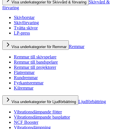
Skivvård &
Visa underkategorier för Skivvård & förvaring
förvaring
Skivborstar
Skivförvaring
Tvätta skivor
LP-press
Remmar
Visa underkategorier för Remmar
Remmar till skivspelare
Remmar till bandspelare
Remmar till projektorer
Flatremmar
Rundremmar
Fyrkantsremmar
Kilremmar
Ljudförbättring
Visa underkategorier för Ljudförbättring
Vibrationsdämpande fötter
Vibrationsdämpande basplattor
NCF Booster
Vibrationsdämpning