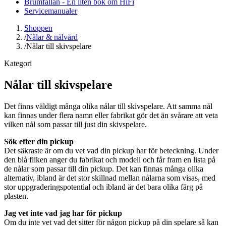
Brumfällan - En liten bok om HiFi
Servicemanualer
Shoppen
/
Nålar & nålvård
/
Nålar till skivspelare
Kategori
Nålar till skivspelare
Det finns väldigt många olika nålar till skivspelare. Att samma nål
kan finnas under flera namn eller fabrikat gör det än svårare att veta
vilken nål som passar till just din skivspelare.
Sök efter din pickup
Det säkraste är om du vet vad din pickup har för beteckning. Under
den blå fliken anger du fabrikat och modell och får fram en lista på
de nålar som passar till din pickup. Det kan finnas många olika
alternativ, ibland är det stor skillnad mellan nålarna som visas, med
stor uppgraderingspotential och ibland är det bara olika färg på
plasten.
Jag vet inte vad jag har för pickup
Om du inte vet vad det sitter för någon pickup på din spelare så kan