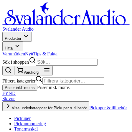
Svalander Audio
Produkter
Hitta
Varumärken
Nytt
Tips & Fakta
Sök i shoppen
Varukorg
Filtrera kategorier
Priser inkl. moms
Priser inkl. moms
FYND
Skivor
Pickuper & tillbehör
Visa underkategorier för Pickuper & tillbehör
Pickuper
Pickupmontering
Tonarmsskal