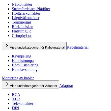
Nätkontakter
Strömfördelare, Nätfilter
Högtalarkontakter
Lågnivåkontakter
Terminering
Rörkabelskor
Flatstift guld
Crimphylsor
Kabelmaterial
Visa underkategorier för Kabelmaterial
Krympslang
Kabelstrumpa
Bomullsisolering
Kabelavslutning
Montering av kablar
Adaptrar
Visa underkategorier för Adaptrar
RCA
XLR
Telekontakter
DIN