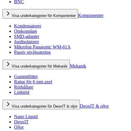
BNC
Komponenter
Visa underkategorier för Komponenter
Kondensatorer
Omkopplare
SMD-adapter
Jordisolatorer
Mikrofon Panasonic WM-61A
Passiv nivåjustering
Mekanik
Visa underkategorier för Mekanik
Gummifötter
Rattar för 6 mm axel
Rörhållare
Lödstöd
DeoxIT & oljor
Visa underkategorier för DeoxIT & oljor
Nano Liquid
DeoxIT
Oljor