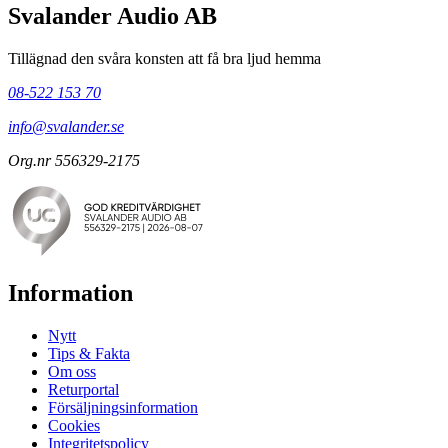
Svalander Audio AB
Tillägnad den svåra konsten att få bra ljud hemma
08-522 153 70
info@svalander.se
Org.nr 556329-2175
Information
Nytt
Tips & Fakta
Om oss
Returportal
Försäljningsinformation
Cookies
Integritetspolicy