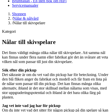
Brumfällan - En liten bok om HiFi
Servicemanualer
Shoppen
/
Nålar & nålvård
/
Nålar till skivspelare
Kategori
Nålar till skivspelare
Det finns väldigt många olika nålar till skivspelare. Att samma nål
kan finnas under flera namn eller fabrikat gör det än svårare att veta
vilken nål som passar till just din skivspelare.
Sök efter din pickup
Det säkraste är om du vet vad din pickup har för beteckning. Under
den blå fliken anger du fabrikat och modell och får fram en lista på
de nålar som passar till din pickup. Det kan finnas många olika
alternativ, ibland är det stor skillnad mellan nålarna som visas, med
stor uppgraderingspotential och ibland är det bara olika färg på
plasten.
Jag vet inte vad jag har för pickup
Om du inte vet vad det sitter för någon pickup på din spelare så kan