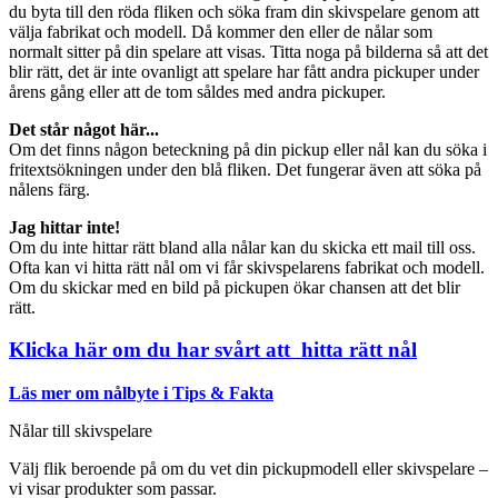
du byta till den röda fliken och söka fram din skivspelare genom att
välja fabrikat och modell. Då kommer den eller de nålar som
normalt sitter på din spelare att visas. Titta noga på bilderna så att det
blir rätt, det är inte ovanligt att spelare har fått andra pickuper under
årens gång eller att de tom såldes med andra pickuper.
Det står något här...
Om det finns någon beteckning på din pickup eller nål kan du söka i
fritextsökningen under den blå fliken. Det fungerar även att söka på
nålens färg.
Jag hittar inte!
Om du inte hittar rätt bland alla nålar kan du skicka ett mail till oss.
Ofta kan vi hitta rätt nål om vi får skivspelarens fabrikat och modell.
Om du skickar med en bild på pickupen ökar chansen att det blir
rätt.
Klicka här om du har svårt att hitta rätt nål
Läs mer om nålbyte i Tips & Fakta
Nålar till skivspelare
Välj flik beroende på om du vet din pickupmodell eller skivspelare –
vi visar produkter som passar.