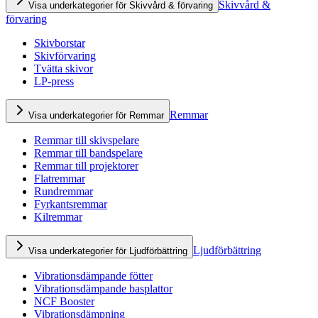
Skivvård &
Visa underkategorier för Skivvård & förvaring
förvaring
Skivborstar
Skivförvaring
Tvätta skivor
LP-press
Remmar
Visa underkategorier för Remmar
Remmar till skivspelare
Remmar till bandspelare
Remmar till projektorer
Flatremmar
Rundremmar
Fyrkantsremmar
Kilremmar
Ljudförbättring
Visa underkategorier för Ljudförbättring
Vibrationsdämpande fötter
Vibrationsdämpande basplattor
NCF Booster
Vibrationsdämpning