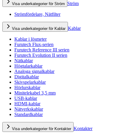
Ström
Visa underkategorier för Ström
Strömfördelare, Nätfilter
Kablar
Visa underkategorier för Kablar
Kablar i lösmeter
Furutech Flux-serien
Furutech Reference III serien
Furutech Evolution II serien
Nätkablar
Högtalarkablar
Analoga signalkablar
Digitalkablar
Skivspelarkablar
Hörlurskablar
Minitelekabel 3,5 mm
USB-kablar
HDMI-kablar
Nätverkskablar
Standardkablar
Kontakter
Visa underkategorier för Kontakter