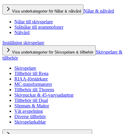
Nålar & nålvård
Visa underkategorier för Nålar & nålvård
Nålar till skivspelare
Stålnålar till grammofoner
Nålvård
Inställning skivspelare
Skivspelare &
Visa underkategorier för Skivspelare & tillbehör
tillbehör
Skivspelare
Tillbehör till Rega
RIAA-förstärkare
MC-transformatorer
Tillbehör till Thorens
Skivpuckar & 45-varvsadaptrar
Tillbehör till Dual
Slipmats & Mattor
Våt avspelning
Diverse tillbehör
Skivspelarkablar