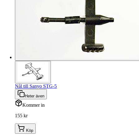
Nål till Sanyo STG-5
Heter även
Kommer in
155 kr
Köp