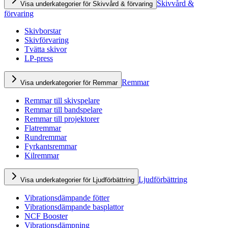
Skivvård &
Visa underkategorier för Skivvård & förvaring
förvaring
Skivborstar
Skivförvaring
Tvätta skivor
LP-press
Remmar
Visa underkategorier för Remmar
Remmar till skivspelare
Remmar till bandspelare
Remmar till projektorer
Flatremmar
Rundremmar
Fyrkantsremmar
Kilremmar
Ljudförbättring
Visa underkategorier för Ljudförbättring
Vibrationsdämpande fötter
Vibrationsdämpande basplattor
NCF Booster
Vibrationsdämpning