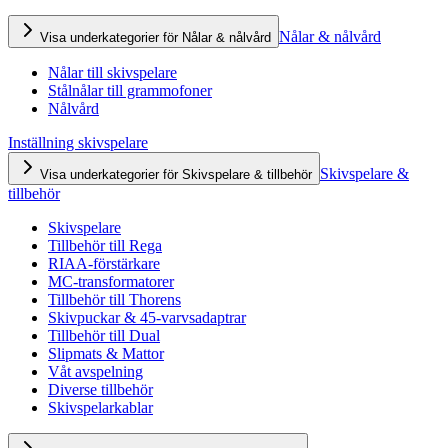
Nålar & nålvård
Visa underkategorier för Nålar & nålvård
Nålar till skivspelare
Stålnålar till grammofoner
Nålvård
Inställning skivspelare
Skivspelare &
Visa underkategorier för Skivspelare & tillbehör
tillbehör
Skivspelare
Tillbehör till Rega
RIAA-förstärkare
MC-transformatorer
Tillbehör till Thorens
Skivpuckar & 45-varvsadaptrar
Tillbehör till Dual
Slipmats & Mattor
Våt avspelning
Diverse tillbehör
Skivspelarkablar