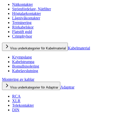
Nätkontakter
Strömfördelare, Nätfilter
Högtalarkontakter
Lågnivåkontakter
Terminering
Rörkabelskor
Flatstift guld
Crimphylsor
Kabelmaterial
Visa underkategorier för Kabelmaterial
Krympslang
Kabelstrumpa
Bomullsisolering
Kabelavslutning
Montering av kablar
Adaptrar
Visa underkategorier för Adaptrar
RCA
XLR
Telekontakter
DIN