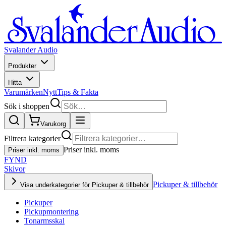
Svalander Audio
Produkter
Hitta
Varumärken
Nytt
Tips & Fakta
Sök i shoppen
Varukorg
Filtrera kategorier
Priser inkl. moms
Priser inkl. moms
FYND
Skivor
Pickuper & tillbehör
Visa underkategorier för Pickuper & tillbehör
Pickuper
Pickupmontering
Tonarmsskal