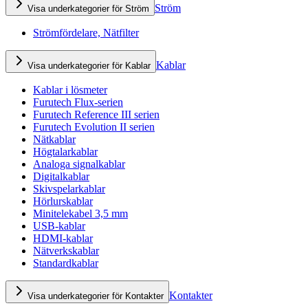
Ström
Visa underkategorier för Ström
Strömfördelare, Nätfilter
Kablar
Visa underkategorier för Kablar
Kablar i lösmeter
Furutech Flux-serien
Furutech Reference III serien
Furutech Evolution II serien
Nätkablar
Högtalarkablar
Analoga signalkablar
Digitalkablar
Skivspelarkablar
Hörlurskablar
Minitelekabel 3,5 mm
USB-kablar
HDMI-kablar
Nätverkskablar
Standardkablar
Kontakter
Visa underkategorier för Kontakter