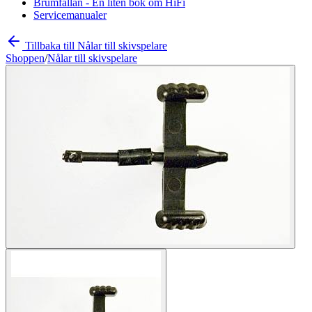
Brumfällan - En liten bok om HiFi
Servicemanualer
Tillbaka till Nålar till skivspelare
Shoppen
/
Nålar till skivspelare