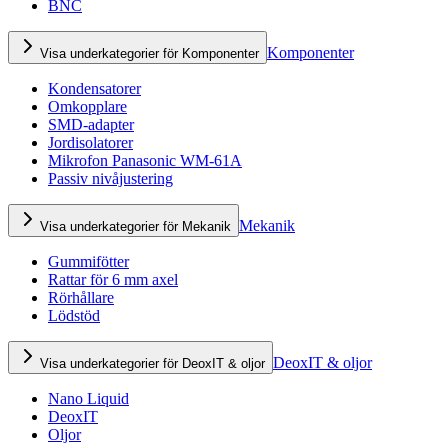
BNC
Komponenter
Visa underkategorier för Komponenter
Kondensatorer
Omkopplare
SMD-adapter
Jordisolatorer
Mikrofon Panasonic WM-61A
Passiv nivåjustering
Mekanik
Visa underkategorier för Mekanik
Gummifötter
Rattar för 6 mm axel
Rörhållare
Lödstöd
DeoxIT & oljor
Visa underkategorier för DeoxIT & oljor
Nano Liquid
DeoxIT
Oljor