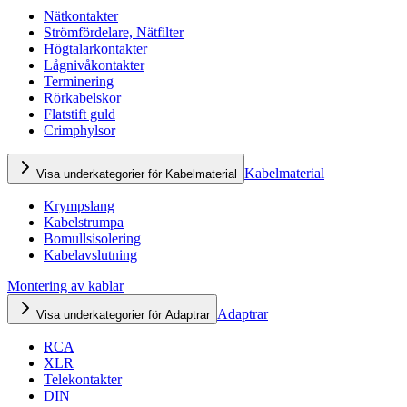
Nätkontakter
Strömfördelare, Nätfilter
Högtalarkontakter
Lågnivåkontakter
Terminering
Rörkabelskor
Flatstift guld
Crimphylsor
Kabelmaterial
Visa underkategorier för Kabelmaterial
Krympslang
Kabelstrumpa
Bomullsisolering
Kabelavslutning
Montering av kablar
Adaptrar
Visa underkategorier för Adaptrar
RCA
XLR
Telekontakter
DIN