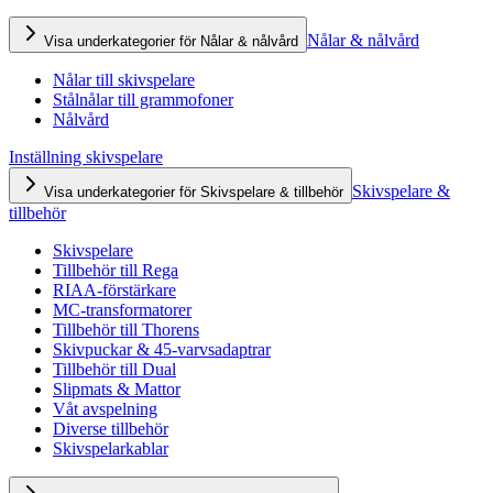
Nålar & nålvård
Visa underkategorier för Nålar & nålvård
Nålar till skivspelare
Stålnålar till grammofoner
Nålvård
Inställning skivspelare
Skivspelare &
Visa underkategorier för Skivspelare & tillbehör
tillbehör
Skivspelare
Tillbehör till Rega
RIAA-förstärkare
MC-transformatorer
Tillbehör till Thorens
Skivpuckar & 45-varvsadaptrar
Tillbehör till Dual
Slipmats & Mattor
Våt avspelning
Diverse tillbehör
Skivspelarkablar