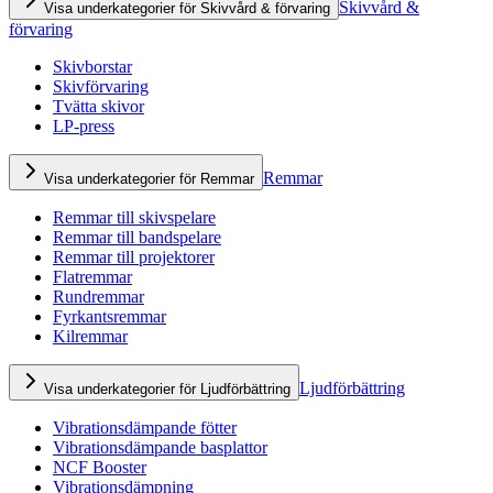
Skivvård &
Visa underkategorier för Skivvård & förvaring
förvaring
Skivborstar
Skivförvaring
Tvätta skivor
LP-press
Remmar
Visa underkategorier för Remmar
Remmar till skivspelare
Remmar till bandspelare
Remmar till projektorer
Flatremmar
Rundremmar
Fyrkantsremmar
Kilremmar
Ljudförbättring
Visa underkategorier för Ljudförbättring
Vibrationsdämpande fötter
Vibrationsdämpande basplattor
NCF Booster
Vibrationsdämpning