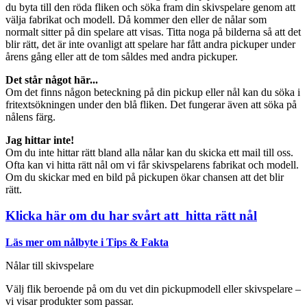
du byta till den röda fliken och söka fram din skivspelare genom att
välja fabrikat och modell. Då kommer den eller de nålar som
normalt sitter på din spelare att visas. Titta noga på bilderna så att det
blir rätt, det är inte ovanligt att spelare har fått andra pickuper under
årens gång eller att de tom såldes med andra pickuper.
Det står något här...
Om det finns någon beteckning på din pickup eller nål kan du söka i
fritextsökningen under den blå fliken. Det fungerar även att söka på
nålens färg.
Jag hittar inte!
Om du inte hittar rätt bland alla nålar kan du skicka ett mail till oss.
Ofta kan vi hitta rätt nål om vi får skivspelarens fabrikat och modell.
Om du skickar med en bild på pickupen ökar chansen att det blir
rätt.
Klicka här om du har svårt att hitta rätt nål
Läs mer om nålbyte i Tips & Fakta
Nålar till skivspelare
Välj flik beroende på om du vet din pickupmodell eller skivspelare –
vi visar produkter som passar.