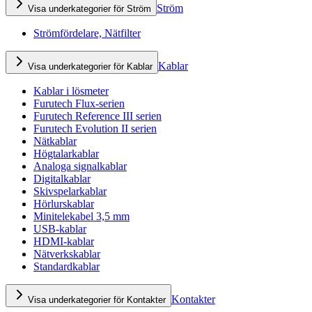
Ström
Visa underkategorier för Ström
Strömfördelare, Nätfilter
Kablar
Visa underkategorier för Kablar
Kablar i lösmeter
Furutech Flux-serien
Furutech Reference III serien
Furutech Evolution II serien
Nätkablar
Högtalarkablar
Analoga signalkablar
Digitalkablar
Skivspelarkablar
Hörlurskablar
Minitelekabel 3,5 mm
USB-kablar
HDMI-kablar
Nätverkskablar
Standardkablar
Kontakter
Visa underkategorier för Kontakter