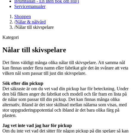
Brumfällan - En liten bok om HiFi
Servicemanualer
Shoppen
/
Nålar & nålvård
/
Nålar till skivspelare
Kategori
Nålar till skivspelare
Det finns väldigt många olika nålar till skivspelare. Att samma nål
kan finnas under flera namn eller fabrikat gör det än svårare att veta
vilken nål som passar till just din skivspelare.
Sök efter din pickup
Det säkraste är om du vet vad din pickup har för beteckning. Under
den blå fliken anger du fabrikat och modell och får fram en lista på
de nålar som passar till din pickup. Det kan finnas många olika
alternativ, ibland är det stor skillnad mellan nålarna som visas, med
stor uppgraderingspotential och ibland är det bara olika färg på
plasten.
Jag vet inte vad jag har för pickup
Om du inte vet vad det sitter för någon pickup på din spelare så kan