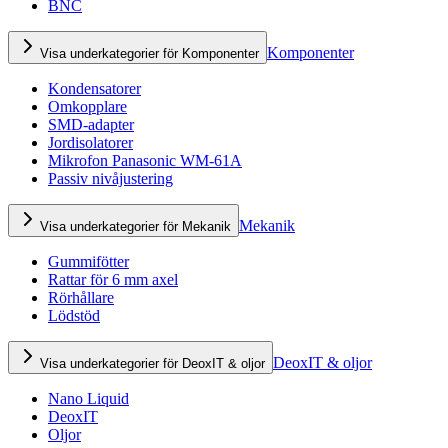
BNC
Komponenter
Visa underkategorier för Komponenter
Kondensatorer
Omkopplare
SMD-adapter
Jordisolatorer
Mikrofon Panasonic WM-61A
Passiv nivåjustering
Mekanik
Visa underkategorier för Mekanik
Gummifötter
Rattar för 6 mm axel
Rörhållare
Lödstöd
DeoxIT & oljor
Visa underkategorier för DeoxIT & oljor
Nano Liquid
DeoxIT
Oljor