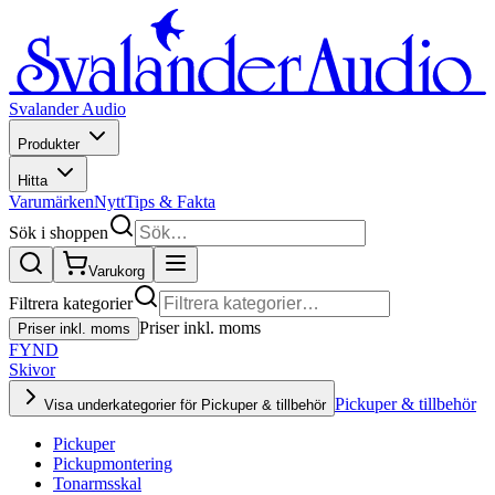
Svalander Audio
Produkter
Hitta
Varumärken
Nytt
Tips & Fakta
Sök i shoppen
Varukorg
Filtrera kategorier
Priser inkl. moms
Priser inkl. moms
FYND
Skivor
Pickuper & tillbehör
Visa underkategorier för Pickuper & tillbehör
Pickuper
Pickupmontering
Tonarmsskal