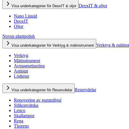
DeoxIT & oljor
Visa underkategorier för DeoxIT & oljor
Nano Liquid
DeoxIT
Oljor
Novus plastpolish
Verktyg & mätins
Visa underkategorier för Verktyg & mätinstrument
Verktyg
Mätinstrument
Avmagnetisering
Antistat
Lödtenn
Reservdelar
Visa underkategorier för Reservdelar
Renovering av gummihjul
Silikonvätska
Lenco
Skallampor
Rega
Thorens