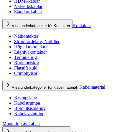
HDMI-kablar
Nätverkskablar
Standardkablar
Kontakter
Visa underkategorier för Kontakter
Nätkontakter
Strömfördelare, Nätfilter
Högtalarkontakter
Lågnivåkontakter
Terminering
Rörkabelskor
Flatstift guld
Crimphylsor
Kabelmaterial
Visa underkategorier för Kabelmaterial
Krympslang
Kabelstrumpa
Bomullsisolering
Kabelavslutning
Montering av kablar