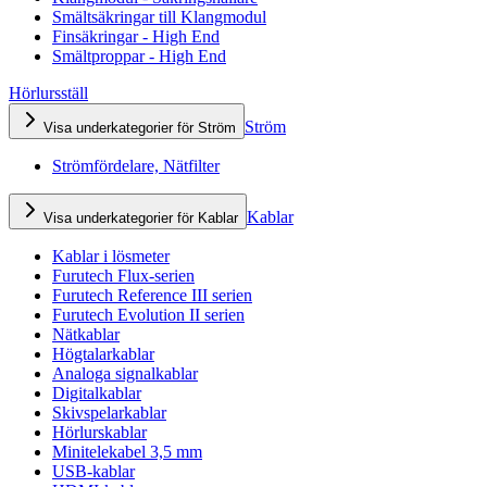
Smältsäkringar till Klangmodul
Finsäkringar - High End
Smältproppar - High End
Hörlursställ
Ström
Visa underkategorier för Ström
Strömfördelare, Nätfilter
Kablar
Visa underkategorier för Kablar
Kablar i lösmeter
Furutech Flux-serien
Furutech Reference III serien
Furutech Evolution II serien
Nätkablar
Högtalarkablar
Analoga signalkablar
Digitalkablar
Skivspelarkablar
Hörlurskablar
Minitelekabel 3,5 mm
USB-kablar