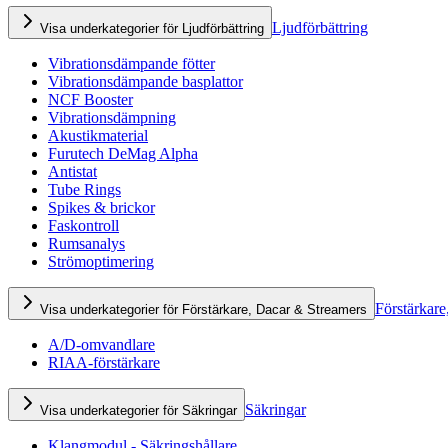
Ljudförbättring
Visa underkategorier för Ljudförbättring
Vibrationsdämpande fötter
Vibrationsdämpande basplattor
NCF Booster
Vibrationsdämpning
Akustikmaterial
Furutech DeMag Alpha
Antistat
Tube Rings
Spikes & brickor
Faskontroll
Rumsanalys
Strömoptimering
Förstärkare
Visa underkategorier för Förstärkare, Dacar & Streamers
A/D-omvandlare
RIAA-förstärkare
Säkringar
Visa underkategorier för Säkringar
Klangmodul - Säkringshållare