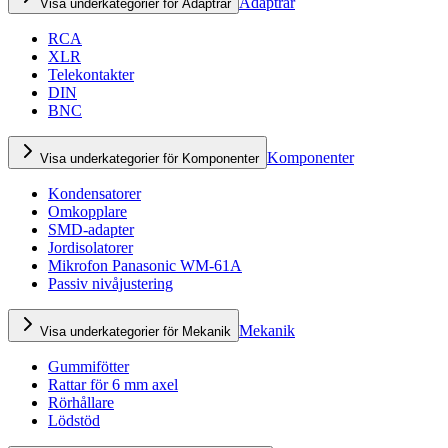
Adaptrar
Visa underkategorier för Adaptrar
RCA
XLR
Telekontakter
DIN
BNC
Komponenter
Visa underkategorier för Komponenter
Kondensatorer
Omkopplare
SMD-adapter
Jordisolatorer
Mikrofon Panasonic WM-61A
Passiv nivåjustering
Mekanik
Visa underkategorier för Mekanik
Gummifötter
Rattar för 6 mm axel
Rörhållare
Lödstöd