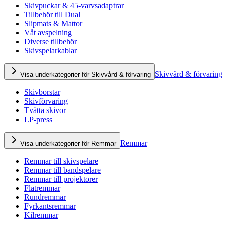
Skivpuckar & 45-varvsadaptrar
Tillbehör till Dual
Slipmats & Mattor
Våt avspelning
Diverse tillbehör
Skivspelarkablar
Skivvård & förvaring
Visa underkategorier för Skivvård & förvaring
Skivborstar
Skivförvaring
Tvätta skivor
LP-press
Remmar
Visa underkategorier för Remmar
Remmar till skivspelare
Remmar till bandspelare
Remmar till projektorer
Flatremmar
Rundremmar
Fyrkantsremmar
Kilremmar