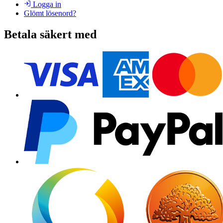
Logga in
Glömt lösenord?
Betala säkert med