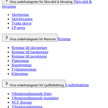
Skivvård &
Visa underkategorier för Skivvård & förvaring
förvaring
Skivborstar
Skivförvaring
Tvätta skivor
LP-press
Remmar
Visa underkategorier för Remmar
Remmar till skivspelare
Remmar till bandspelare
Remmar till projektorer
Flatremmar
Rundremmar
Fyrkantsremmar
Kilremmar
Ljudförbättring
Visa underkategorier för Ljudförbättring
Vibrationsdämpande fötter
Vibrationsdämpande basplattor
NCF Booster
Vibrationsdämpning