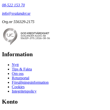
08-522 153 70
info@svalander.se
Org.nr 556329-2175
Information
Nytt
Tips & Fakta
Om oss
Returportal
Försäljningsinformation
Cookies
Integritetspolicy
Konto