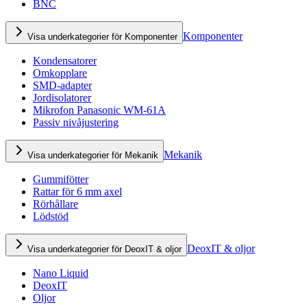
BNC
Komponenter
Visa underkategorier för Komponenter
Kondensatorer
Omkopplare
SMD-adapter
Jordisolatorer
Mikrofon Panasonic WM-61A
Passiv nivåjustering
Mekanik
Visa underkategorier för Mekanik
Gummifötter
Rattar för 6 mm axel
Rörhållare
Lödstöd
DeoxIT & oljor
Visa underkategorier för DeoxIT & oljor
Nano Liquid
DeoxIT
Oljor