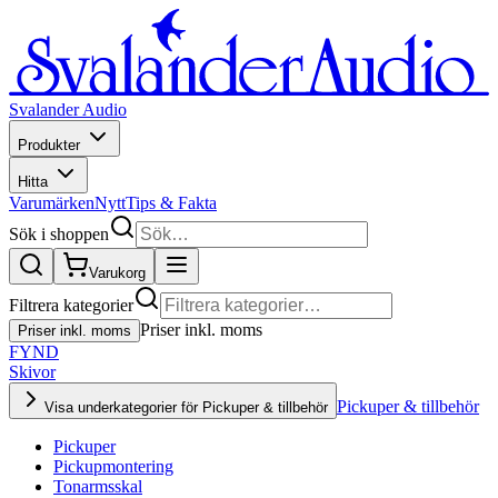
Svalander Audio
Produkter
Hitta
Varumärken
Nytt
Tips & Fakta
Sök i shoppen
Varukorg
Filtrera kategorier
Priser inkl. moms
Priser inkl. moms
FYND
Skivor
Pickuper & tillbehör
Visa underkategorier för Pickuper & tillbehör
Pickuper
Pickupmontering
Tonarmsskal