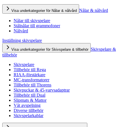
Nålar & nålvård
Visa underkategorier för Nålar & nålvård
Nålar till skivspelare
Stålnålar till grammofoner
Nålvård
Inställning skivspelare
Skivspelare &
Visa underkategorier för Skivspelare & tillbehör
tillbehör
Skivspelare
Tillbehör till Rega
RIAA-förstärkare
MC-transformatorer
Tillbehör till Thorens
Skivpuckar & 45-varvsadaptrar
Tillbehör till Dual
Slipmats & Mattor
Våt avspelning
Diverse tillbehör
Skivspelarkablar