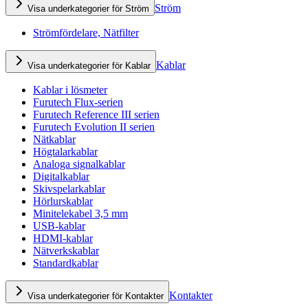
Ström
Visa underkategorier för Ström
Strömfördelare, Nätfilter
Kablar
Visa underkategorier för Kablar
Kablar i lösmeter
Furutech Flux-serien
Furutech Reference III serien
Furutech Evolution II serien
Nätkablar
Högtalarkablar
Analoga signalkablar
Digitalkablar
Skivspelarkablar
Hörlurskablar
Minitelekabel 3,5 mm
USB-kablar
HDMI-kablar
Nätverkskablar
Standardkablar
Kontakter
Visa underkategorier för Kontakter