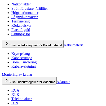
Nätkontakter
Strömfördelare, Nätfilter
Högtalarkontakter
Lågnivåkontakter
Terminering
Rörkabelskor
Flatstift guld
Crimphylsor
Kabelmaterial
Visa underkategorier för Kabelmaterial
Krympslang
Kabelstrumpa
Bomullsisolering
Kabelavslutning
Montering av kablar
Adaptrar
Visa underkategorier för Adaptrar
RCA
XLR
Telekontakter
DIN