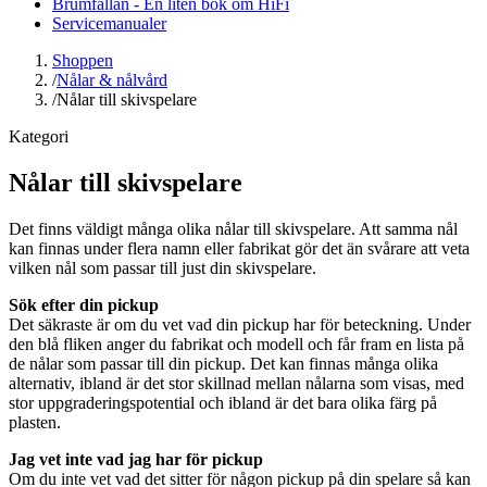
Brumfällan - En liten bok om HiFi
Servicemanualer
Shoppen
/
Nålar & nålvård
/
Nålar till skivspelare
Kategori
Nålar till skivspelare
Det finns väldigt många olika nålar till skivspelare. Att samma nål
kan finnas under flera namn eller fabrikat gör det än svårare att veta
vilken nål som passar till just din skivspelare.
Sök efter din pickup
Det säkraste är om du vet vad din pickup har för beteckning. Under
den blå fliken anger du fabrikat och modell och får fram en lista på
de nålar som passar till din pickup. Det kan finnas många olika
alternativ, ibland är det stor skillnad mellan nålarna som visas, med
stor uppgraderingspotential och ibland är det bara olika färg på
plasten.
Jag vet inte vad jag har för pickup
Om du inte vet vad det sitter för någon pickup på din spelare så kan