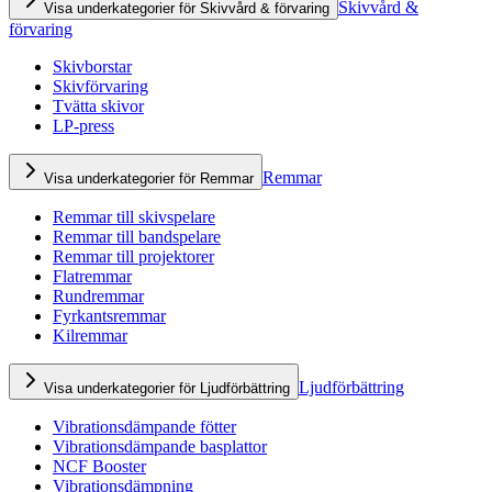
Skivvård &
Visa underkategorier för Skivvård & förvaring
förvaring
Skivborstar
Skivförvaring
Tvätta skivor
LP-press
Remmar
Visa underkategorier för Remmar
Remmar till skivspelare
Remmar till bandspelare
Remmar till projektorer
Flatremmar
Rundremmar
Fyrkantsremmar
Kilremmar
Ljudförbättring
Visa underkategorier för Ljudförbättring
Vibrationsdämpande fötter
Vibrationsdämpande basplattor
NCF Booster
Vibrationsdämpning