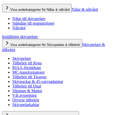
Nålar & nålvård
Visa underkategorier för Nålar & nålvård
Nålar till skivspelare
Stålnålar till grammofoner
Nålvård
Inställning skivspelare
Skivspelare &
Visa underkategorier för Skivspelare & tillbehör
tillbehör
Skivspelare
Tillbehör till Rega
RIAA-förstärkare
MC-transformatorer
Tillbehör till Thorens
Skivpuckar & 45-varvsadaptrar
Tillbehör till Dual
Slipmats & Mattor
Våt avspelning
Diverse tillbehör
Skivspelarkablar