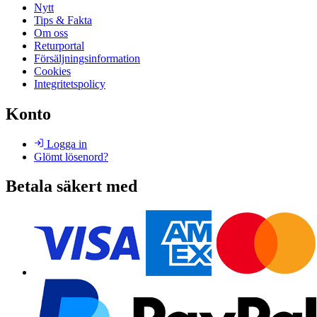
Nytt
Tips & Fakta
Om oss
Returportal
Försäljningsinformation
Cookies
Integritetspolicy
Konto
Logga in
Glömt lösenord?
Betala säkert med