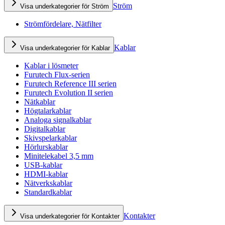
Ström
Visa underkategorier för Ström
Strömfördelare, Nätfilter
Kablar
Visa underkategorier för Kablar
Kablar i lösmeter
Furutech Flux-serien
Furutech Reference III serien
Furutech Evolution II serien
Nätkablar
Högtalarkablar
Analoga signalkablar
Digitalkablar
Skivspelarkablar
Hörlurskablar
Minitelekabel 3,5 mm
USB-kablar
HDMI-kablar
Nätverkskablar
Standardkablar
Kontakter
Visa underkategorier för Kontakter