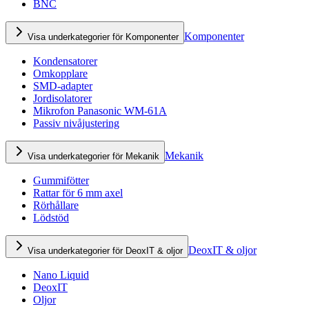
BNC
Komponenter
Visa underkategorier för Komponenter
Kondensatorer
Omkopplare
SMD-adapter
Jordisolatorer
Mikrofon Panasonic WM-61A
Passiv nivåjustering
Mekanik
Visa underkategorier för Mekanik
Gummifötter
Rattar för 6 mm axel
Rörhållare
Lödstöd
DeoxIT & oljor
Visa underkategorier för DeoxIT & oljor
Nano Liquid
DeoxIT
Oljor