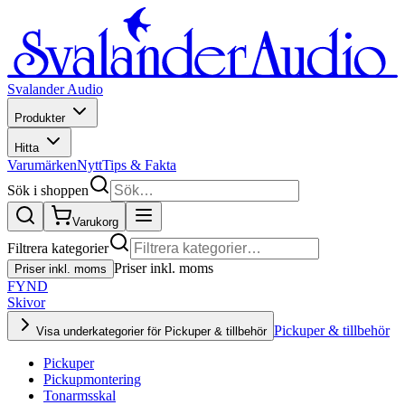
Svalander Audio
Produkter
Hitta
Varumärken
Nytt
Tips & Fakta
Sök i shoppen
Varukorg
Filtrera kategorier
Priser inkl. moms
Priser inkl. moms
FYND
Skivor
Pickuper & tillbehör
Visa underkategorier för Pickuper & tillbehör
Pickuper
Pickupmontering
Tonarmsskal