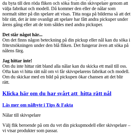
du byta till den röda fliken och söka fram din skivspelare genom att
välja fabrikat och modell. Då kommer den eller de nålar som
normalt sitter på din spelare att visas. Titta noga på bilderna så att det
blir rätt, det är inte ovanligt att spelare har fått andra pickuper under
årens gång eller att de tom såldes med andra pickuper.
Det står något här...
Om det finns någon beteckning på din pickup eller nål kan du söka i
fritextsökningen under den blå fliken. Det fungerar även att söka på
nålens färg.
Jag hittar inte!
Om du inte hittar rätt bland alla nålar kan du skicka ett mail till oss.
Ofta kan vi hitta rätt nål om vi får skivspelarens fabrikat och modell.
Om du skickar med en bild på pickupen ökar chansen att det blir
rätt.
Klicka här om du har svårt att hitta rätt nål
Läs mer om nålbyte i Tips & Fakta
Nålar till skivspelare
Välj flik beroende på om du vet din pickupmodell eller skivspelare –
vi visar produkter som passar.