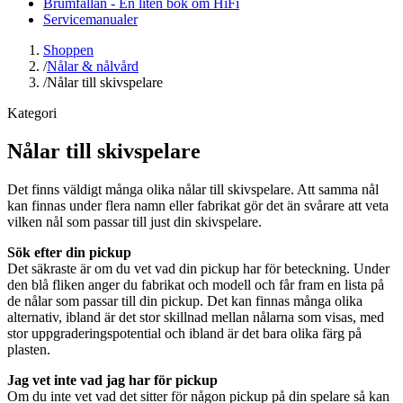
Brumfällan - En liten bok om HiFi
Servicemanualer
Shoppen
/
Nålar & nålvård
/
Nålar till skivspelare
Kategori
Nålar till skivspelare
Det finns väldigt många olika nålar till skivspelare. Att samma nål
kan finnas under flera namn eller fabrikat gör det än svårare att veta
vilken nål som passar till just din skivspelare.
Sök efter din pickup
Det säkraste är om du vet vad din pickup har för beteckning. Under
den blå fliken anger du fabrikat och modell och får fram en lista på
de nålar som passar till din pickup. Det kan finnas många olika
alternativ, ibland är det stor skillnad mellan nålarna som visas, med
stor uppgraderingspotential och ibland är det bara olika färg på
plasten.
Jag vet inte vad jag har för pickup
Om du inte vet vad det sitter för någon pickup på din spelare så kan