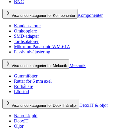
BNC
Komponenter
Visa underkategorier för Komponenter
Kondensatorer
Omkopplare
SMD-adapter
Jordisolatorer
Mikrofon Panasonic WM-61A
Passiv nivåjustering
Mekanik
Visa underkategorier för Mekanik
Gummifötter
Rattar för 6 mm axel
Rörhållare
Lödstöd
DeoxIT & oljor
Visa underkategorier för DeoxIT & oljor
Nano Liquid
DeoxIT
Oljor