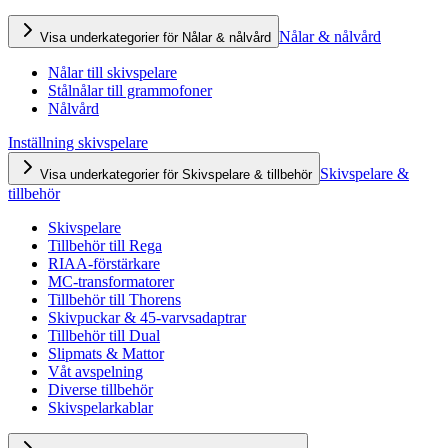
Nålar & nålvård
Visa underkategorier för Nålar & nålvård
Nålar till skivspelare
Stålnålar till grammofoner
Nålvård
Inställning skivspelare
Skivspelare &
Visa underkategorier för Skivspelare & tillbehör
tillbehör
Skivspelare
Tillbehör till Rega
RIAA-förstärkare
MC-transformatorer
Tillbehör till Thorens
Skivpuckar & 45-varvsadaptrar
Tillbehör till Dual
Slipmats & Mattor
Våt avspelning
Diverse tillbehör
Skivspelarkablar