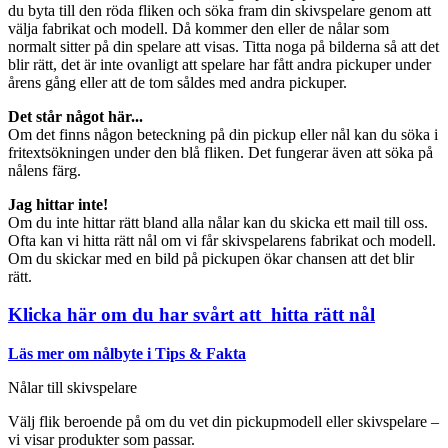
du byta till den röda fliken och söka fram din skivspelare genom att
välja fabrikat och modell. Då kommer den eller de nålar som
normalt sitter på din spelare att visas. Titta noga på bilderna så att det
blir rätt, det är inte ovanligt att spelare har fått andra pickuper under
årens gång eller att de tom såldes med andra pickuper.
Det står något här...
Om det finns någon beteckning på din pickup eller nål kan du söka i
fritextsökningen under den blå fliken. Det fungerar även att söka på
nålens färg.
Jag hittar inte!
Om du inte hittar rätt bland alla nålar kan du skicka ett mail till oss.
Ofta kan vi hitta rätt nål om vi får skivspelarens fabrikat och modell.
Om du skickar med en bild på pickupen ökar chansen att det blir
rätt.
Klicka här om du har svårt att hitta rätt nål
Läs mer om nålbyte i Tips & Fakta
Nålar till skivspelare
Välj flik beroende på om du vet din pickupmodell eller skivspelare –
vi visar produkter som passar.