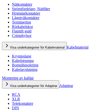
Nätkontakter
Strömfördelare, Nätfilter
Högtalarkontakter
Lågnivåkontakter
Terminering
Rörkabelskor
Flatstift guld
Crimphylsor
Kabelmaterial
Visa underkategorier för Kabelmaterial
Krympslang
Kabelstrumpa
Bomullsisolering
Kabelavslutning
Montering av kablar
Adaptrar
Visa underkategorier för Adaptrar
RCA
XLR
Telekontakter
DIN