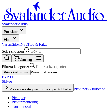
Svalander Audio
Produkter
Hitta
Varumärken
Nytt
Tips & Fakta
Sök i shoppen
Varukorg
Filtrera kategorier
Priser inkl. moms
Priser inkl. moms
FYND
Skivor
Pickuper & tillbehör
Visa underkategorier för Pickuper & tillbehör
Pickuper
Pickupmontering
Tonarmsskal