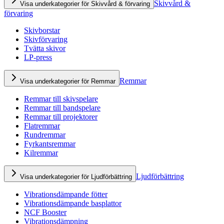
Skivvård &
Visa underkategorier för Skivvård & förvaring
förvaring
Skivborstar
Skivförvaring
Tvätta skivor
LP-press
Remmar
Visa underkategorier för Remmar
Remmar till skivspelare
Remmar till bandspelare
Remmar till projektorer
Flatremmar
Rundremmar
Fyrkantsremmar
Kilremmar
Ljudförbättring
Visa underkategorier för Ljudförbättring
Vibrationsdämpande fötter
Vibrationsdämpande basplattor
NCF Booster
Vibrationsdämpning