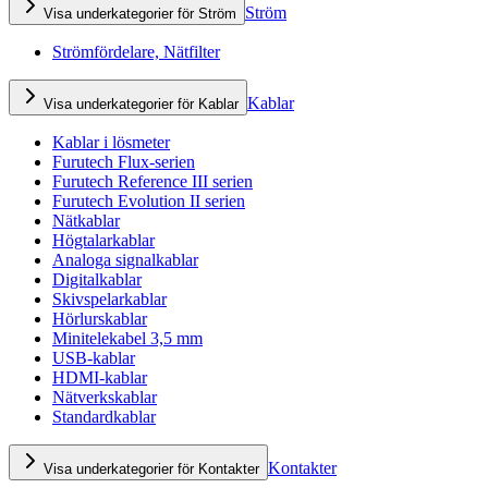
Ström
Visa underkategorier för Ström
Strömfördelare, Nätfilter
Kablar
Visa underkategorier för Kablar
Kablar i lösmeter
Furutech Flux-serien
Furutech Reference III serien
Furutech Evolution II serien
Nätkablar
Högtalarkablar
Analoga signalkablar
Digitalkablar
Skivspelarkablar
Hörlurskablar
Minitelekabel 3,5 mm
USB-kablar
HDMI-kablar
Nätverkskablar
Standardkablar
Kontakter
Visa underkategorier för Kontakter