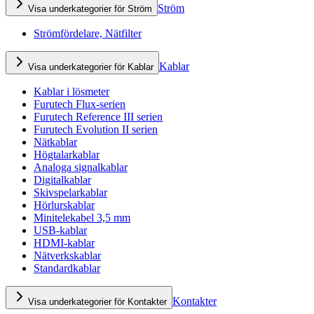
Ström
Visa underkategorier för Ström
Strömfördelare, Nätfilter
Kablar
Visa underkategorier för Kablar
Kablar i lösmeter
Furutech Flux-serien
Furutech Reference III serien
Furutech Evolution II serien
Nätkablar
Högtalarkablar
Analoga signalkablar
Digitalkablar
Skivspelarkablar
Hörlurskablar
Minitelekabel 3,5 mm
USB-kablar
HDMI-kablar
Nätverkskablar
Standardkablar
Kontakter
Visa underkategorier för Kontakter