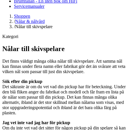
Brumfällan - En liten bok om HiFi
Servicemanualer
Shoppen
/
Nålar & nålvård
/
Nålar till skivspelare
Kategori
Nålar till skivspelare
Det finns väldigt många olika nålar till skivspelare. Att samma nål
kan finnas under flera namn eller fabrikat gör det än svårare att veta
vilken nål som passar till just din skivspelare.
Sök efter din pickup
Det säkraste är om du vet vad din pickup har för beteckning. Under
den blå fliken anger du fabrikat och modell och får fram en lista på
de nålar som passar till din pickup. Det kan finnas många olika
alternativ, ibland är det stor skillnad mellan nålarna som visas, med
stor uppgraderingspotential och ibland är det bara olika färg på
plasten.
Jag vet inte vad jag har för pickup
Om du inte vet vad det sitter för någon pickup på din spelare så kan