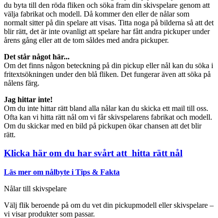
du byta till den röda fliken och söka fram din skivspelare genom att
välja fabrikat och modell. Då kommer den eller de nålar som
normalt sitter på din spelare att visas. Titta noga på bilderna så att det
blir rätt, det är inte ovanligt att spelare har fått andra pickuper under
årens gång eller att de tom såldes med andra pickuper.
Det står något här...
Om det finns någon beteckning på din pickup eller nål kan du söka i
fritextsökningen under den blå fliken. Det fungerar även att söka på
nålens färg.
Jag hittar inte!
Om du inte hittar rätt bland alla nålar kan du skicka ett mail till oss.
Ofta kan vi hitta rätt nål om vi får skivspelarens fabrikat och modell.
Om du skickar med en bild på pickupen ökar chansen att det blir
rätt.
Klicka här om du har svårt att hitta rätt nål
Läs mer om nålbyte i Tips & Fakta
Nålar till skivspelare
Välj flik beroende på om du vet din pickupmodell eller skivspelare –
vi visar produkter som passar.