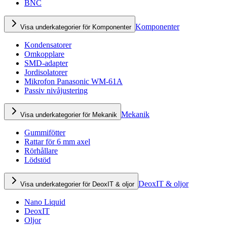
BNC
Komponenter
Visa underkategorier för Komponenter
Kondensatorer
Omkopplare
SMD-adapter
Jordisolatorer
Mikrofon Panasonic WM-61A
Passiv nivåjustering
Mekanik
Visa underkategorier för Mekanik
Gummifötter
Rattar för 6 mm axel
Rörhållare
Lödstöd
DeoxIT & oljor
Visa underkategorier för DeoxIT & oljor
Nano Liquid
DeoxIT
Oljor