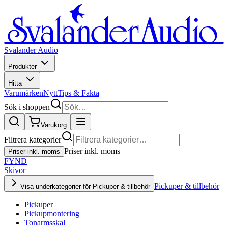
Svalander Audio
Produkter
Hitta
Varumärken
Nytt
Tips & Fakta
Sök i shoppen
Varukorg
Filtrera kategorier
Priser inkl. moms
Priser inkl. moms
FYND
Skivor
Pickuper & tillbehör
Visa underkategorier för Pickuper & tillbehör
Pickuper
Pickupmontering
Tonarmsskal