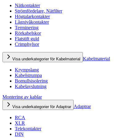
Nätkontakter
Strömfördelare, Nätfilter
Högtalarkontakter
Lågnivåkontakter
Terminering
Rörkabelskor
Flatstift guld
Crimphylsor
Kabelmaterial
Visa underkategorier för Kabelmaterial
Krympslang
Kabelstrumpa
Bomullsisolering
Kabelavslutning
Montering av kablar
Adaptrar
Visa underkategorier för Adaptrar
RCA
XLR
Telekontakter
DIN