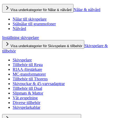
Nålar & nålvård
Visa underkategorier för Nålar & nålvård
Nålar till skivspelare
Stålnålar till grammofoner
Nålvård
Inställning skivspelare
Skivspelare &
Visa underkategorier för Skivspelare & tillbehör
tillbehör
Skivspelare
Tillbehör till Rega
RIAA-förstärkare
MC-transformatorer
Tillbehör till Thorens
Skivpuckar & 45-varvsadaptrar
Tillbehör till Dual
Slipmats & Mattor
Våt avspelning
Diverse tillbehör
Skivspelarkablar