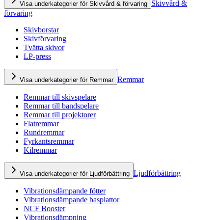
Skivvård &
Visa underkategorier för Skivvård & förvaring
förvaring
Skivborstar
Skivförvaring
Tvätta skivor
LP-press
Remmar
Visa underkategorier för Remmar
Remmar till skivspelare
Remmar till bandspelare
Remmar till projektorer
Flatremmar
Rundremmar
Fyrkantsremmar
Kilremmar
Ljudförbättring
Visa underkategorier för Ljudförbättring
Vibrationsdämpande fötter
Vibrationsdämpande basplattor
NCF Booster
Vibrationsdämpning