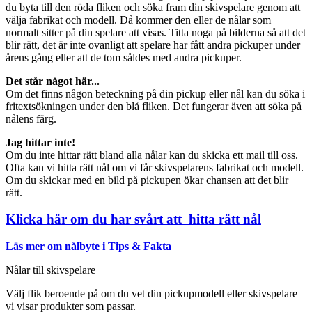
du byta till den röda fliken och söka fram din skivspelare genom att
välja fabrikat och modell. Då kommer den eller de nålar som
normalt sitter på din spelare att visas. Titta noga på bilderna så att det
blir rätt, det är inte ovanligt att spelare har fått andra pickuper under
årens gång eller att de tom såldes med andra pickuper.
Det står något här...
Om det finns någon beteckning på din pickup eller nål kan du söka i
fritextsökningen under den blå fliken. Det fungerar även att söka på
nålens färg.
Jag hittar inte!
Om du inte hittar rätt bland alla nålar kan du skicka ett mail till oss.
Ofta kan vi hitta rätt nål om vi får skivspelarens fabrikat och modell.
Om du skickar med en bild på pickupen ökar chansen att det blir
rätt.
Klicka här om du har svårt att hitta rätt nål
Läs mer om nålbyte i Tips & Fakta
Nålar till skivspelare
Välj flik beroende på om du vet din pickupmodell eller skivspelare –
vi visar produkter som passar.