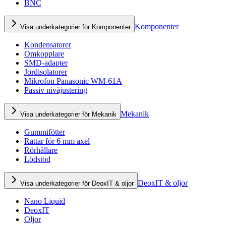
BNC
Komponenter
Visa underkategorier för Komponenter
Kondensatorer
Omkopplare
SMD-adapter
Jordisolatorer
Mikrofon Panasonic WM-61A
Passiv nivåjustering
Mekanik
Visa underkategorier för Mekanik
Gummifötter
Rattar för 6 mm axel
Rörhållare
Lödstöd
DeoxIT & oljor
Visa underkategorier för DeoxIT & oljor
Nano Liquid
DeoxIT
Oljor