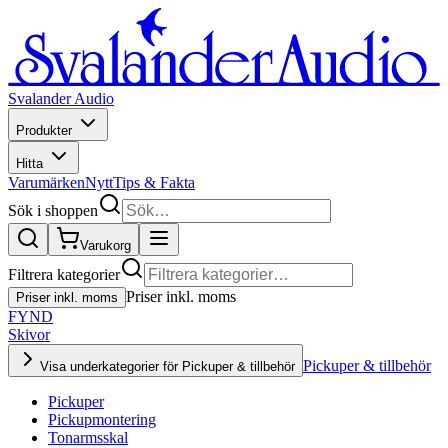
Svalander Audio
Produkter
Hitta
Varumärken
Nytt
Tips & Fakta
Sök i shoppen
Varukorg
Filtrera kategorier
Priser inkl. moms
Priser inkl. moms
FYND
Skivor
Pickuper & tillbehör
Visa underkategorier för Pickuper & tillbehör
Pickuper
Pickupmontering
Tonarmsskal