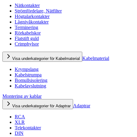
Nätkontakter
Strömfördelare, Nätfilter
Högtalarkontakter
Lågnivåkontakter
Terminering
Rörkabelskor
Flatstift guld
Crimphylsor
Kabelmaterial
Visa underkategorier för Kabelmaterial
Krympslang
Kabelstrumpa
Bomullsisolering
Kabelavslutning
Montering av kablar
Adaptrar
Visa underkategorier för Adaptrar
RCA
XLR
Telekontakter
DIN