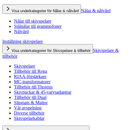
Nålar & nålvård
Visa underkategorier för Nålar & nålvård
Nålar till skivspelare
Stålnålar till grammofoner
Nålvård
Inställning skivspelare
Skivspelare &
Visa underkategorier för Skivspelare & tillbehör
tillbehör
Skivspelare
Tillbehör till Rega
RIAA-förstärkare
MC-transformatorer
Tillbehör till Thorens
Skivpuckar & 45-varvsadaptrar
Tillbehör till Dual
Slipmats & Mattor
Våt avspelning
Diverse tillbehör
Skivspelarkablar