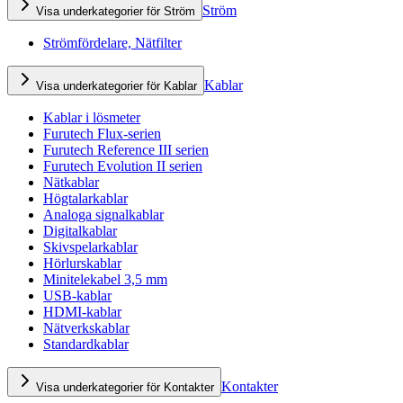
Ström
Visa underkategorier för Ström
Strömfördelare, Nätfilter
Kablar
Visa underkategorier för Kablar
Kablar i lösmeter
Furutech Flux-serien
Furutech Reference III serien
Furutech Evolution II serien
Nätkablar
Högtalarkablar
Analoga signalkablar
Digitalkablar
Skivspelarkablar
Hörlurskablar
Minitelekabel 3,5 mm
USB-kablar
HDMI-kablar
Nätverkskablar
Standardkablar
Kontakter
Visa underkategorier för Kontakter