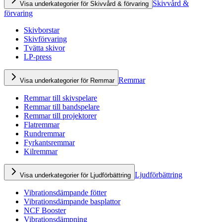
Skivvård &
Visa underkategorier för Skivvård & förvaring
förvaring
Skivborstar
Skivförvaring
Tvätta skivor
LP-press
Remmar
Visa underkategorier för Remmar
Remmar till skivspelare
Remmar till bandspelare
Remmar till projektorer
Flatremmar
Rundremmar
Fyrkantsremmar
Kilremmar
Ljudförbättring
Visa underkategorier för Ljudförbättring
Vibrationsdämpande fötter
Vibrationsdämpande basplattor
NCF Booster
Vibrationsdämpning