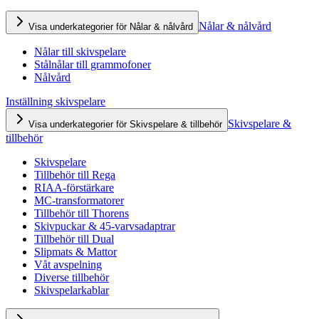
Nålar & nålvård
Visa underkategorier för Nålar & nålvård
Nålar till skivspelare
Stålnålar till grammofoner
Nålvård
Inställning skivspelare
Skivspelare &
Visa underkategorier för Skivspelare & tillbehör
tillbehör
Skivspelare
Tillbehör till Rega
RIAA-förstärkare
MC-transformatorer
Tillbehör till Thorens
Skivpuckar & 45-varvsadaptrar
Tillbehör till Dual
Slipmats & Mattor
Våt avspelning
Diverse tillbehör
Skivspelarkablar