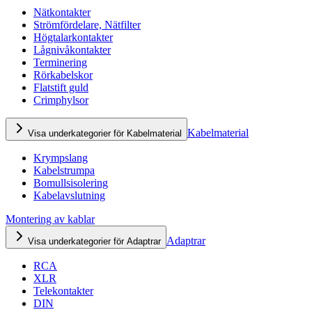
Nätkontakter
Strömfördelare, Nätfilter
Högtalarkontakter
Lågnivåkontakter
Terminering
Rörkabelskor
Flatstift guld
Crimphylsor
Kabelmaterial
Visa underkategorier för Kabelmaterial
Krympslang
Kabelstrumpa
Bomullsisolering
Kabelavslutning
Montering av kablar
Adaptrar
Visa underkategorier för Adaptrar
RCA
XLR
Telekontakter
DIN