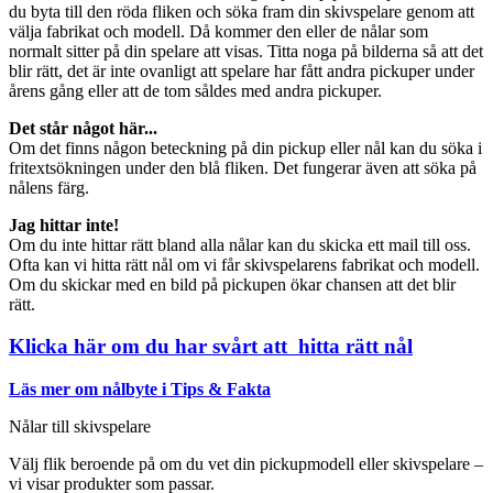
du byta till den röda fliken och söka fram din skivspelare genom att
välja fabrikat och modell. Då kommer den eller de nålar som
normalt sitter på din spelare att visas. Titta noga på bilderna så att det
blir rätt, det är inte ovanligt att spelare har fått andra pickuper under
årens gång eller att de tom såldes med andra pickuper.
Det står något här...
Om det finns någon beteckning på din pickup eller nål kan du söka i
fritextsökningen under den blå fliken. Det fungerar även att söka på
nålens färg.
Jag hittar inte!
Om du inte hittar rätt bland alla nålar kan du skicka ett mail till oss.
Ofta kan vi hitta rätt nål om vi får skivspelarens fabrikat och modell.
Om du skickar med en bild på pickupen ökar chansen att det blir
rätt.
Klicka här om du har svårt att hitta rätt nål
Läs mer om nålbyte i Tips & Fakta
Nålar till skivspelare
Välj flik beroende på om du vet din pickupmodell eller skivspelare –
vi visar produkter som passar.