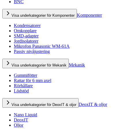
BNC
Komponenter
Visa underkategorier för Komponenter
Kondensatorer
Omkopplare
SMD-adapter
Jordisolatorer
Mikrofon Panasonic WM-61A
Passiv nivåjustering
Mekanik
Visa underkategorier för Mekanik
Gummifötter
Rattar för 6 mm axel
Rörhållare
Lödstöd
DeoxIT & oljor
Visa underkategorier för DeoxIT & oljor
Nano Liquid
DeoxIT
Oljor