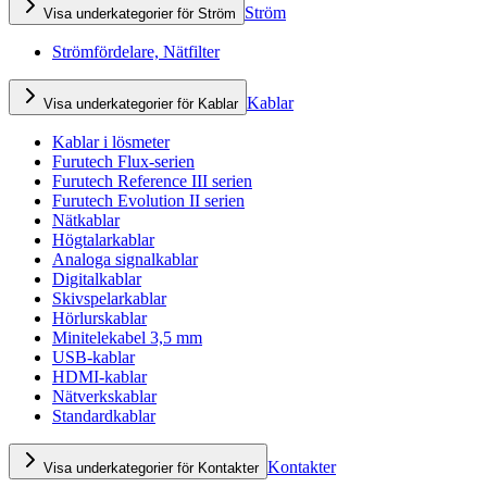
Ström
Visa underkategorier för Ström
Strömfördelare, Nätfilter
Kablar
Visa underkategorier för Kablar
Kablar i lösmeter
Furutech Flux-serien
Furutech Reference III serien
Furutech Evolution II serien
Nätkablar
Högtalarkablar
Analoga signalkablar
Digitalkablar
Skivspelarkablar
Hörlurskablar
Minitelekabel 3,5 mm
USB-kablar
HDMI-kablar
Nätverkskablar
Standardkablar
Kontakter
Visa underkategorier för Kontakter