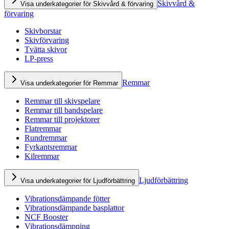
Skivvård &
Visa underkategorier för Skivvård & förvaring
förvaring
Skivborstar
Skivförvaring
Tvätta skivor
LP-press
Remmar
Visa underkategorier för Remmar
Remmar till skivspelare
Remmar till bandspelare
Remmar till projektorer
Flatremmar
Rundremmar
Fyrkantsremmar
Kilremmar
Ljudförbättring
Visa underkategorier för Ljudförbättring
Vibrationsdämpande fötter
Vibrationsdämpande basplattor
NCF Booster
Vibrationsdämpning