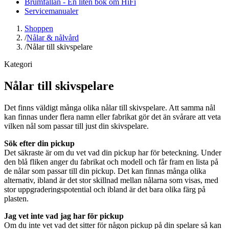
Brumfällan - En liten bok om HiFi
Servicemanualer
Shoppen
/
Nålar & nålvård
/
Nålar till skivspelare
Kategori
Nålar till skivspelare
Det finns väldigt många olika nålar till skivspelare. Att samma nål
kan finnas under flera namn eller fabrikat gör det än svårare att veta
vilken nål som passar till just din skivspelare.
Sök efter din pickup
Det säkraste är om du vet vad din pickup har för beteckning. Under
den blå fliken anger du fabrikat och modell och får fram en lista på
de nålar som passar till din pickup. Det kan finnas många olika
alternativ, ibland är det stor skillnad mellan nålarna som visas, med
stor uppgraderingspotential och ibland är det bara olika färg på
plasten.
Jag vet inte vad jag har för pickup
Om du inte vet vad det sitter för någon pickup på din spelare så kan