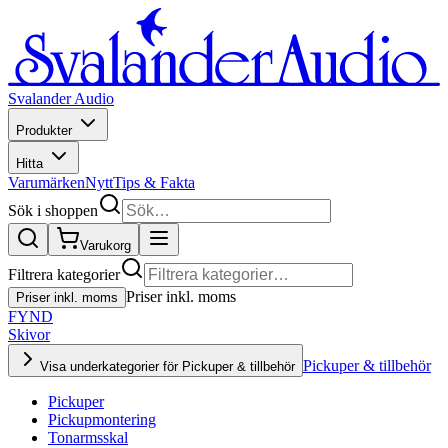
Svalander Audio
Produkter
Hitta
Varumärken
Nytt
Tips & Fakta
Sök i shoppen
Varukorg
Filtrera kategorier
Priser inkl. moms
Priser inkl. moms
FYND
Skivor
Pickuper & tillbehör
Visa underkategorier för Pickuper & tillbehör
Pickuper
Pickupmontering
Tonarmsskal