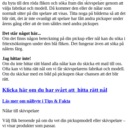
du byta till den röda fliken och söka fram din skivspelare genom att
välja fabrikat och modell. Då kommer den eller de nålar som
normalt sitter på din spelare att visas. Titta noga på bilderna så att det
blir rätt, det är inte ovanligt att spelare har fått andra pickuper under
årens gång eller att de tom såldes med andra pickuper.
Det står något här...
Om det finns någon beteckning på din pickup eller nål kan du söka i
fritextsökningen under den blå fliken. Det fungerar även att söka på
nålens färg.
Jag hittar inte!
Om du inte hittar rätt bland alla nålar kan du skicka ett mail till oss.
Ofta kan vi hitta rätt nål om vi får skivspelarens fabrikat och modell.
Om du skickar med en bild på pickupen ökar chansen att det blir
rätt.
Klicka här om du har svårt att hitta rätt nål
Läs mer om nålbyte i Tips & Fakta
Nålar till skivspelare
Välj flik beroende på om du vet din pickupmodell eller skivspelare –
vi visar produkter som passar.