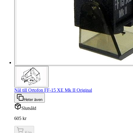
Nål till Ortofon FF-15 XE Mk II Original
Heter även
Slutsåld
605 kr
Köp