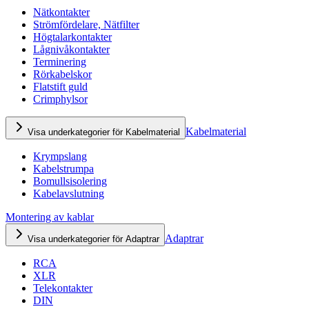
Nätkontakter
Strömfördelare, Nätfilter
Högtalarkontakter
Lågnivåkontakter
Terminering
Rörkabelskor
Flatstift guld
Crimphylsor
Kabelmaterial
Visa underkategorier för Kabelmaterial
Krympslang
Kabelstrumpa
Bomullsisolering
Kabelavslutning
Montering av kablar
Adaptrar
Visa underkategorier för Adaptrar
RCA
XLR
Telekontakter
DIN