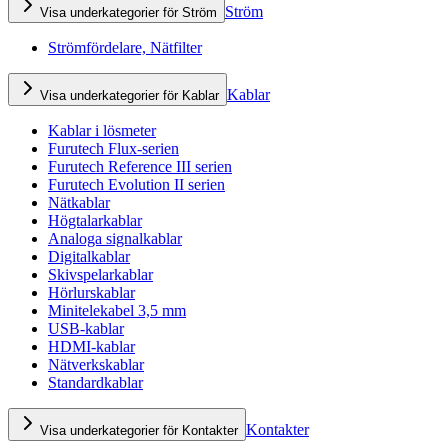
Ström
Visa underkategorier för Ström
Strömfördelare, Nätfilter
Kablar
Visa underkategorier för Kablar
Kablar i lösmeter
Furutech Flux-serien
Furutech Reference III serien
Furutech Evolution II serien
Nätkablar
Högtalarkablar
Analoga signalkablar
Digitalkablar
Skivspelarkablar
Hörlurskablar
Minitelekabel 3,5 mm
USB-kablar
HDMI-kablar
Nätverkskablar
Standardkablar
Kontakter
Visa underkategorier för Kontakter