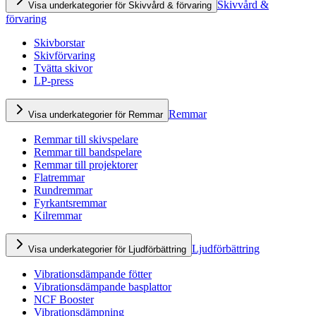
Skivvård &
Visa underkategorier för Skivvård & förvaring
förvaring
Skivborstar
Skivförvaring
Tvätta skivor
LP-press
Remmar
Visa underkategorier för Remmar
Remmar till skivspelare
Remmar till bandspelare
Remmar till projektorer
Flatremmar
Rundremmar
Fyrkantsremmar
Kilremmar
Ljudförbättring
Visa underkategorier för Ljudförbättring
Vibrationsdämpande fötter
Vibrationsdämpande basplattor
NCF Booster
Vibrationsdämpning