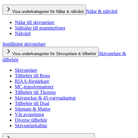
Nålar & nålvård
Visa underkategorier för Nålar & nålvård
Nålar till skivspelare
Stålnålar till grammofoner
Nålvård
Inställning skivspelare
Skivspelare &
Visa underkategorier för Skivspelare & tillbehör
tillbehör
Skivspelare
Tillbehör till Rega
RIAA-förstärkare
MC-transformatorer
Tillbehör till Thorens
Skivpuckar & 45-varvsadaptrar
Tillbehör till Dual
Slipmats & Mattor
Våt avspelning
Diverse tillbehör
Skivspelarkablar