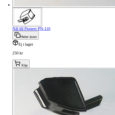
Nål till Pioneer PN-110
Heter även
Ej i lager
250 kr
Köp