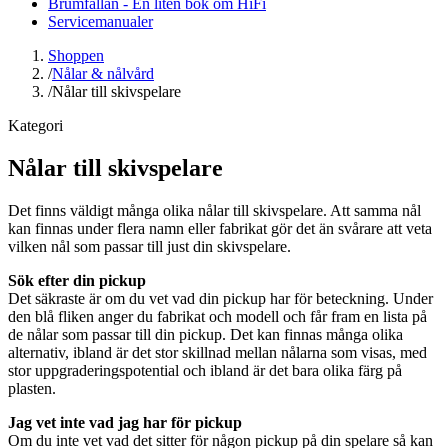
Brumfällan - En liten bok om HiFi
Servicemanualer
Shoppen
/
Nålar & nålvård
/
Nålar till skivspelare
Kategori
Nålar till skivspelare
Det finns väldigt många olika nålar till skivspelare. Att samma nål
kan finnas under flera namn eller fabrikat gör det än svårare att veta
vilken nål som passar till just din skivspelare.
Sök efter din pickup
Det säkraste är om du vet vad din pickup har för beteckning. Under
den blå fliken anger du fabrikat och modell och får fram en lista på
de nålar som passar till din pickup. Det kan finnas många olika
alternativ, ibland är det stor skillnad mellan nålarna som visas, med
stor uppgraderingspotential och ibland är det bara olika färg på
plasten.
Jag vet inte vad jag har för pickup
Om du inte vet vad det sitter för någon pickup på din spelare så kan