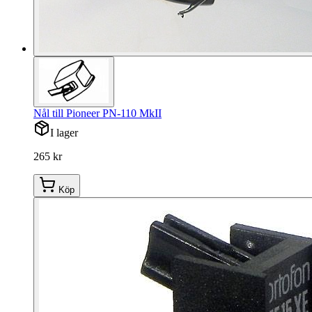
Nål till Pioneer PN-110 MkII
I lager
265 kr
Köp