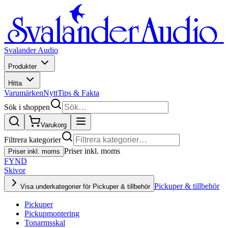
Svalander Audio
Produkter
Hitta
Varumärken
Nytt
Tips & Fakta
Sök i shoppen
Varukorg
Filtrera kategorier
Priser inkl. moms
Priser inkl. moms
FYND
Skivor
Pickuper & tillbehör
Visa underkategorier för Pickuper & tillbehör
Pickuper
Pickupmontering
Tonarmsskal