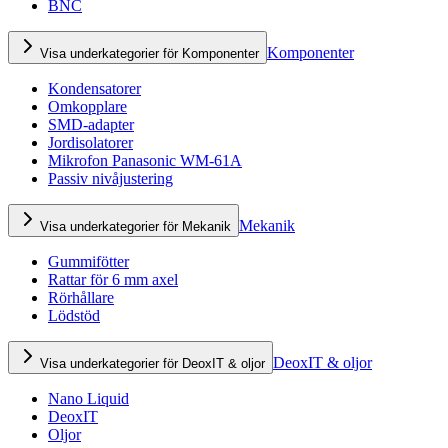
BNC
Komponenter
Visa underkategorier för Komponenter
Kondensatorer
Omkopplare
SMD-adapter
Jordisolatorer
Mikrofon Panasonic WM-61A
Passiv nivåjustering
Mekanik
Visa underkategorier för Mekanik
Gummifötter
Rattar för 6 mm axel
Rörhållare
Lödstöd
DeoxIT & oljor
Visa underkategorier för DeoxIT & oljor
Nano Liquid
DeoxIT
Oljor