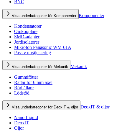
BNC
Komponenter
Visa underkategorier för Komponenter
Kondensatorer
Omkopplare
SMD-adapter
Jordisolatorer
Mikrofon Panasonic WM-61A
Passiv nivåjustering
Mekanik
Visa underkategorier för Mekanik
Gummifötter
Rattar för 6 mm axel
Rörhållare
Lödstöd
DeoxIT & oljor
Visa underkategorier för DeoxIT & oljor
Nano Liquid
DeoxIT
Oljor