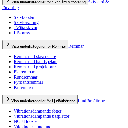
Skivvård &
Visa underkategorier för Skivvård & förvaring
förvaring
Skivborstar
Skivförvaring
Tvätta skivor
LP-press
Remmar
Visa underkategorier för Remmar
Remmar till skivspelare
Remmar till bandspelare
Remmar till projektorer
Flatremmar
Rundremmar
Fyrkantsremmar
Kilremmar
Ljudförbättring
Visa underkategorier för Ljudförbättring
Vibrationsdämpande fötter
Vibrationsdämpande basplattor
NCF Booster
Vibrationsdämpning