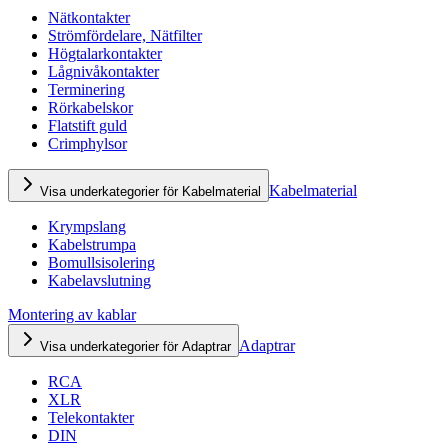
Nätkontakter
Strömfördelare, Nätfilter
Högtalarkontakter
Lågnivåkontakter
Terminering
Rörkabelskor
Flatstift guld
Crimphylsor
Kabelmaterial
Visa underkategorier för Kabelmaterial
Krympslang
Kabelstrumpa
Bomullsisolering
Kabelavslutning
Montering av kablar
Adaptrar
Visa underkategorier för Adaptrar
RCA
XLR
Telekontakter
DIN