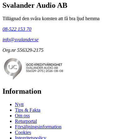
Svalander Audio AB
Tillägnad den svåra konsten att få bra ljud hemma
08-522 153 70
info@svalander.se
Org.nr 556329-2175
Information
Nytt
Tips & Fakta
Om oss
Returportal
Försäljningsinformation
Cookies
Integritetspolicy