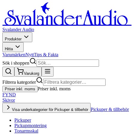
Svalander Audio
Produkter
Hitta
Varumärken
Nytt
Tips & Fakta
Sök i shoppen
Varukorg
Filtrera kategorier
Priser inkl. moms
Priser inkl. moms
FYND
Skivor
Pickuper & tillbehör
Visa underkategorier för Pickuper & tillbehör
Pickuper
Pickupmontering
Tonarmsskal