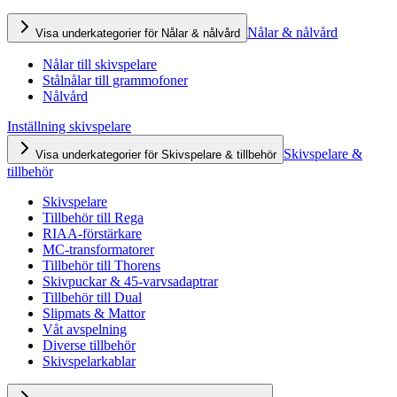
Nålar & nålvård
Visa underkategorier för Nålar & nålvård
Nålar till skivspelare
Stålnålar till grammofoner
Nålvård
Inställning skivspelare
Skivspelare &
Visa underkategorier för Skivspelare & tillbehör
tillbehör
Skivspelare
Tillbehör till Rega
RIAA-förstärkare
MC-transformatorer
Tillbehör till Thorens
Skivpuckar & 45-varvsadaptrar
Tillbehör till Dual
Slipmats & Mattor
Våt avspelning
Diverse tillbehör
Skivspelarkablar