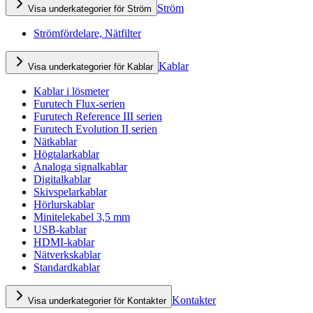
Ström
Visa underkategorier för Ström
Strömfördelare, Nätfilter
Kablar
Visa underkategorier för Kablar
Kablar i lösmeter
Furutech Flux-serien
Furutech Reference III serien
Furutech Evolution II serien
Nätkablar
Högtalarkablar
Analoga signalkablar
Digitalkablar
Skivspelarkablar
Hörlurskablar
Minitelekabel 3,5 mm
USB-kablar
HDMI-kablar
Nätverkskablar
Standardkablar
Kontakter
Visa underkategorier för Kontakter