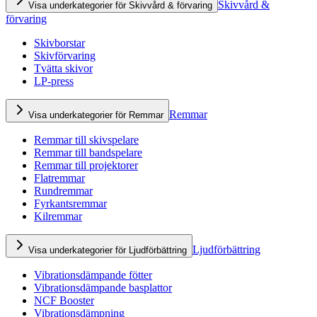
Skivvård &
Visa underkategorier för Skivvård & förvaring
förvaring
Skivborstar
Skivförvaring
Tvätta skivor
LP-press
Remmar
Visa underkategorier för Remmar
Remmar till skivspelare
Remmar till bandspelare
Remmar till projektorer
Flatremmar
Rundremmar
Fyrkantsremmar
Kilremmar
Ljudförbättring
Visa underkategorier för Ljudförbättring
Vibrationsdämpande fötter
Vibrationsdämpande basplattor
NCF Booster
Vibrationsdämpning