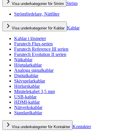
Ström
Visa underkategorier för Ström
Strömfördelare, Nätfilter
Kablar
Visa underkategorier för Kablar
Kablar i lösmeter
Furutech Flux-serien
Furutech Reference III serien
Furutech Evolution II serien
Nätkablar
Högtalarkablar
Analoga signalkablar
Digitalkablar
Skivspelarkablar
Hörlurskablar
Minitelekabel 3,5 mm
USB-kablar
HDMI-kablar
Nätverkskablar
Standardkablar
Kontakter
Visa underkategorier för Kontakter