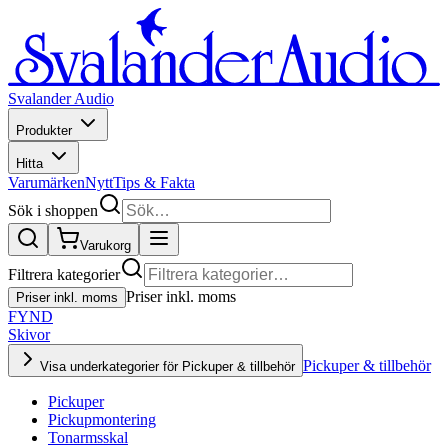
Svalander Audio
Produkter
Hitta
Varumärken
Nytt
Tips & Fakta
Sök i shoppen
Varukorg
Filtrera kategorier
Priser inkl. moms
Priser inkl. moms
FYND
Skivor
Pickuper & tillbehör
Visa underkategorier för Pickuper & tillbehör
Pickuper
Pickupmontering
Tonarmsskal