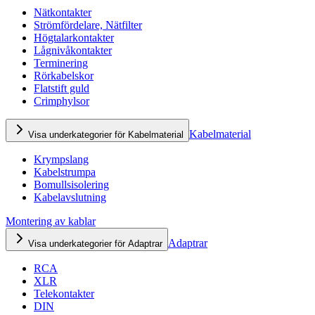
Nätkontakter
Strömfördelare, Nätfilter
Högtalarkontakter
Lågnivåkontakter
Terminering
Rörkabelskor
Flatstift guld
Crimphylsor
Kabelmaterial
Visa underkategorier för Kabelmaterial
Krympslang
Kabelstrumpa
Bomullsisolering
Kabelavslutning
Montering av kablar
Adaptrar
Visa underkategorier för Adaptrar
RCA
XLR
Telekontakter
DIN