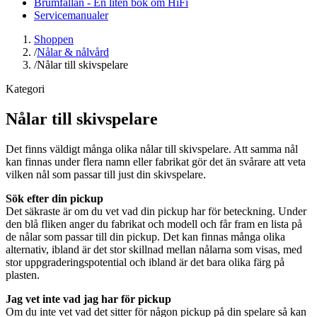
Brumfällan - En liten bok om HiFi
Servicemanualer
Shoppen
/
Nålar & nålvård
/
Nålar till skivspelare
Kategori
Nålar till skivspelare
Det finns väldigt många olika nålar till skivspelare. Att samma nål
kan finnas under flera namn eller fabrikat gör det än svårare att veta
vilken nål som passar till just din skivspelare.
Sök efter din pickup
Det säkraste är om du vet vad din pickup har för beteckning. Under
den blå fliken anger du fabrikat och modell och får fram en lista på
de nålar som passar till din pickup. Det kan finnas många olika
alternativ, ibland är det stor skillnad mellan nålarna som visas, med
stor uppgraderingspotential och ibland är det bara olika färg på
plasten.
Jag vet inte vad jag har för pickup
Om du inte vet vad det sitter för någon pickup på din spelare så kan