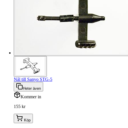
Nål till Sanyo STG-5
Heter även
Kommer in
155 kr
Köp