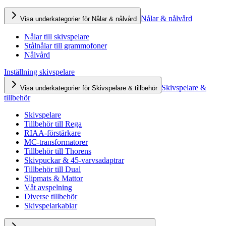
Nålar & nålvård
Visa underkategorier för Nålar & nålvård
Nålar till skivspelare
Stålnålar till grammofoner
Nålvård
Inställning skivspelare
Skivspelare &
Visa underkategorier för Skivspelare & tillbehör
tillbehör
Skivspelare
Tillbehör till Rega
RIAA-förstärkare
MC-transformatorer
Tillbehör till Thorens
Skivpuckar & 45-varvsadaptrar
Tillbehör till Dual
Slipmats & Mattor
Våt avspelning
Diverse tillbehör
Skivspelarkablar