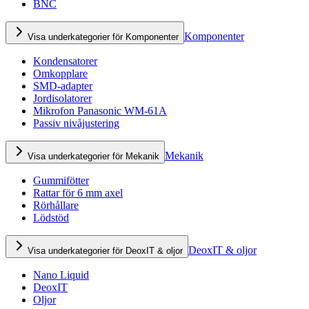
BNC
Komponenter
Visa underkategorier för Komponenter
Kondensatorer
Omkopplare
SMD-adapter
Jordisolatorer
Mikrofon Panasonic WM-61A
Passiv nivåjustering
Mekanik
Visa underkategorier för Mekanik
Gummifötter
Rattar för 6 mm axel
Rörhållare
Lödstöd
DeoxIT & oljor
Visa underkategorier för DeoxIT & oljor
Nano Liquid
DeoxIT
Oljor