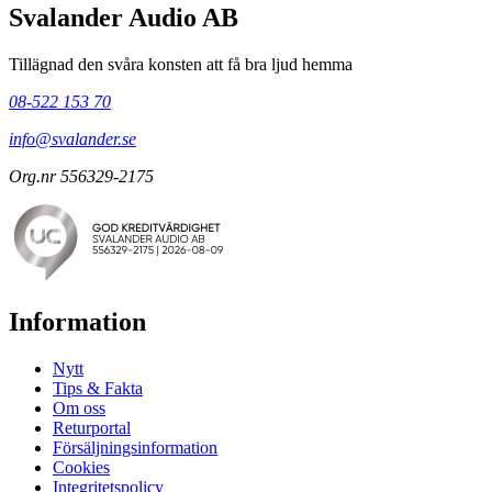
Svalander Audio AB
Tillägnad den svåra konsten att få bra ljud hemma
08-522 153 70
info@svalander.se
Org.nr 556329-2175
Information
Nytt
Tips & Fakta
Om oss
Returportal
Försäljningsinformation
Cookies
Integritetspolicy