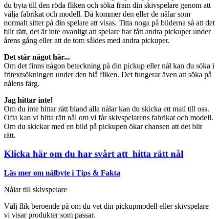
du byta till den röda fliken och söka fram din skivspelare genom att
välja fabrikat och modell. Då kommer den eller de nålar som
normalt sitter på din spelare att visas. Titta noga på bilderna så att det
blir rätt, det är inte ovanligt att spelare har fått andra pickuper under
årens gång eller att de tom såldes med andra pickuper.
Det står något här...
Om det finns någon beteckning på din pickup eller nål kan du söka i
fritextsökningen under den blå fliken. Det fungerar även att söka på
nålens färg.
Jag hittar inte!
Om du inte hittar rätt bland alla nålar kan du skicka ett mail till oss.
Ofta kan vi hitta rätt nål om vi får skivspelarens fabrikat och modell.
Om du skickar med en bild på pickupen ökar chansen att det blir
rätt.
Klicka här om du har svårt att hitta rätt nål
Läs mer om nålbyte i Tips & Fakta
Nålar till skivspelare
Välj flik beroende på om du vet din pickupmodell eller skivspelare –
vi visar produkter som passar.