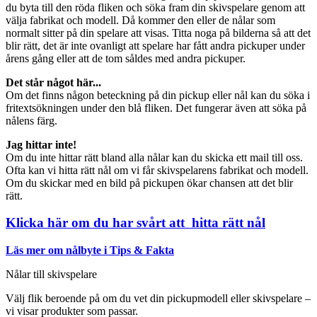
du byta till den röda fliken och söka fram din skivspelare genom att
välja fabrikat och modell. Då kommer den eller de nålar som
normalt sitter på din spelare att visas. Titta noga på bilderna så att det
blir rätt, det är inte ovanligt att spelare har fått andra pickuper under
årens gång eller att de tom såldes med andra pickuper.
Det står något här...
Om det finns någon beteckning på din pickup eller nål kan du söka i
fritextsökningen under den blå fliken. Det fungerar även att söka på
nålens färg.
Jag hittar inte!
Om du inte hittar rätt bland alla nålar kan du skicka ett mail till oss.
Ofta kan vi hitta rätt nål om vi får skivspelarens fabrikat och modell.
Om du skickar med en bild på pickupen ökar chansen att det blir
rätt.
Klicka här om du har svårt att hitta rätt nål
Läs mer om nålbyte i Tips & Fakta
Nålar till skivspelare
Välj flik beroende på om du vet din pickupmodell eller skivspelare –
vi visar produkter som passar.