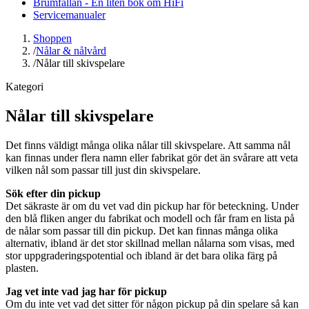
Brumfällan - En liten bok om HiFi
Servicemanualer
Shoppen
/
Nålar & nålvård
/
Nålar till skivspelare
Kategori
Nålar till skivspelare
Det finns väldigt många olika nålar till skivspelare. Att samma nål
kan finnas under flera namn eller fabrikat gör det än svårare att veta
vilken nål som passar till just din skivspelare.
Sök efter din pickup
Det säkraste är om du vet vad din pickup har för beteckning. Under
den blå fliken anger du fabrikat och modell och får fram en lista på
de nålar som passar till din pickup. Det kan finnas många olika
alternativ, ibland är det stor skillnad mellan nålarna som visas, med
stor uppgraderingspotential och ibland är det bara olika färg på
plasten.
Jag vet inte vad jag har för pickup
Om du inte vet vad det sitter för någon pickup på din spelare så kan