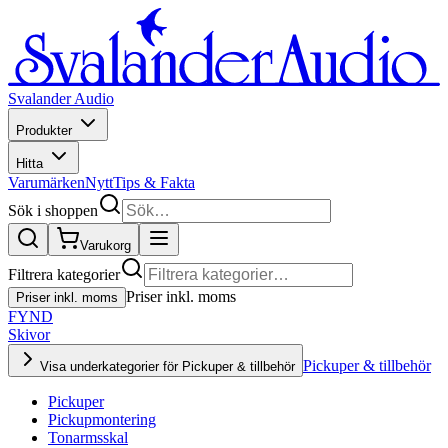
Svalander Audio
Produkter
Hitta
Varumärken
Nytt
Tips & Fakta
Sök i shoppen
Varukorg
Filtrera kategorier
Priser inkl. moms
Priser inkl. moms
FYND
Skivor
Pickuper & tillbehör
Visa underkategorier för Pickuper & tillbehör
Pickuper
Pickupmontering
Tonarmsskal