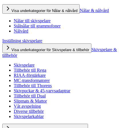
Nålar & nålvård
Visa underkategorier för Nålar & nålvård
Nålar till skivspelare
Stålnålar till grammofoner
Nålvård
Inställning skivspelare
Skivspelare &
Visa underkategorier för Skivspelare & tillbehör
tillbehör
Skivspelare
Tillbehör till Rega
RIAA-förstärkare
MC-transformatorer
Tillbehör till Thorens
Skivpuckar & 45-varvsadaptrar
Tillbehör till Dual
Slipmats & Mattor
Våt avspelning
Diverse tillbehör
Skivspelarkablar