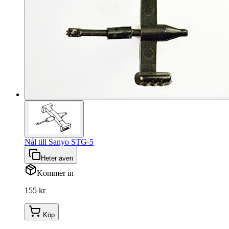
Nål till Sanyo STG-5
Heter även
Kommer in
155 kr
Köp