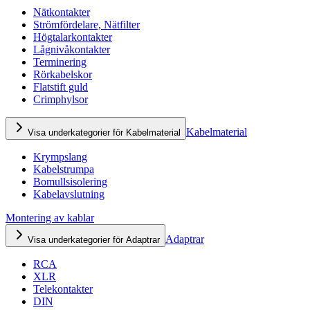
Nätkontakter
Strömfördelare, Nätfilter
Högtalarkontakter
Lågnivåkontakter
Terminering
Rörkabelskor
Flatstift guld
Crimphylsor
Kabelmaterial
Visa underkategorier för Kabelmaterial
Krympslang
Kabelstrumpa
Bomullsisolering
Kabelavslutning
Montering av kablar
Adaptrar
Visa underkategorier för Adaptrar
RCA
XLR
Telekontakter
DIN