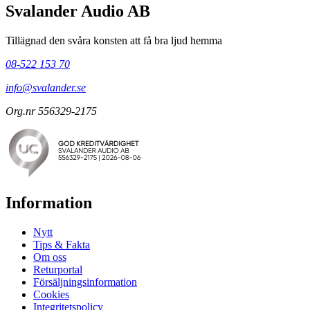
Svalander Audio AB
Tillägnad den svåra konsten att få bra ljud hemma
08-522 153 70
info@svalander.se
Org.nr 556329-2175
Information
Nytt
Tips & Fakta
Om oss
Returportal
Försäljningsinformation
Cookies
Integritetspolicy