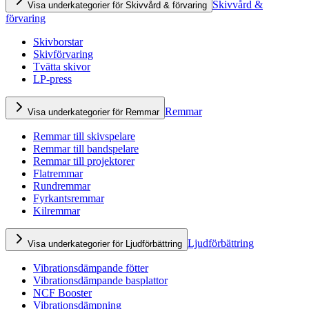
Skivvård &
Visa underkategorier för Skivvård & förvaring
förvaring
Skivborstar
Skivförvaring
Tvätta skivor
LP-press
Remmar
Visa underkategorier för Remmar
Remmar till skivspelare
Remmar till bandspelare
Remmar till projektorer
Flatremmar
Rundremmar
Fyrkantsremmar
Kilremmar
Ljudförbättring
Visa underkategorier för Ljudförbättring
Vibrationsdämpande fötter
Vibrationsdämpande basplattor
NCF Booster
Vibrationsdämpning