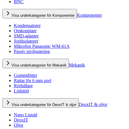
BNC
Komponenter
Visa underkategorier för Komponenter
Kondensatorer
Omkopplare
SMD-adapter
Jordisolatorer
Mikrofon Panasonic WM-61A
Passiv nivåjustering
Mekanik
Visa underkategorier för Mekanik
Gummifötter
Rattar för 6 mm axel
Rörhållare
Lödstöd
DeoxIT & oljor
Visa underkategorier för DeoxIT & oljor
Nano Liquid
DeoxIT
Oljor