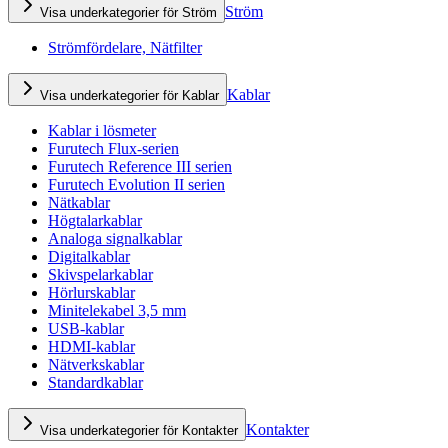
Ström
Visa underkategorier för Ström
Strömfördelare, Nätfilter
Kablar
Visa underkategorier för Kablar
Kablar i lösmeter
Furutech Flux-serien
Furutech Reference III serien
Furutech Evolution II serien
Nätkablar
Högtalarkablar
Analoga signalkablar
Digitalkablar
Skivspelarkablar
Hörlurskablar
Minitelekabel 3,5 mm
USB-kablar
HDMI-kablar
Nätverkskablar
Standardkablar
Kontakter
Visa underkategorier för Kontakter