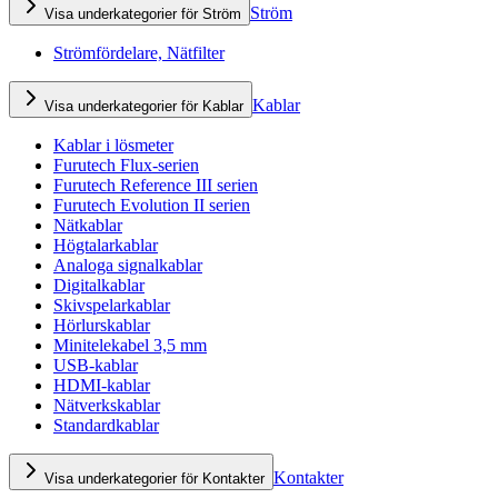
Ström
Visa underkategorier för Ström
Strömfördelare, Nätfilter
Kablar
Visa underkategorier för Kablar
Kablar i lösmeter
Furutech Flux-serien
Furutech Reference III serien
Furutech Evolution II serien
Nätkablar
Högtalarkablar
Analoga signalkablar
Digitalkablar
Skivspelarkablar
Hörlurskablar
Minitelekabel 3,5 mm
USB-kablar
HDMI-kablar
Nätverkskablar
Standardkablar
Kontakter
Visa underkategorier för Kontakter