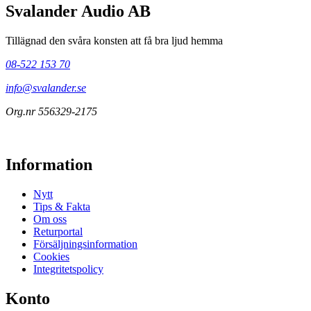
Svalander Audio AB
Tillägnad den svåra konsten att få bra ljud hemma
08-522 153 70
info@svalander.se
Org.nr 556329-2175
Information
Nytt
Tips & Fakta
Om oss
Returportal
Försäljningsinformation
Cookies
Integritetspolicy
Konto