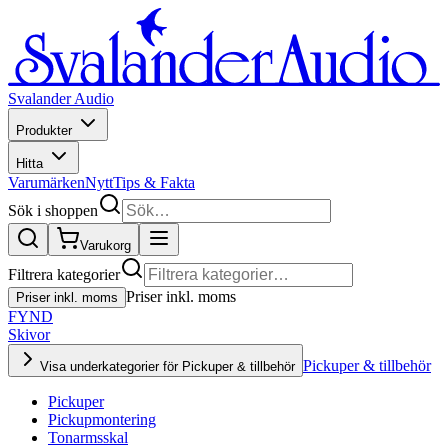
Svalander Audio
Produkter
Hitta
Varumärken
Nytt
Tips & Fakta
Sök i shoppen
Varukorg
Filtrera kategorier
Priser inkl. moms
Priser inkl. moms
FYND
Skivor
Pickuper & tillbehör
Visa underkategorier för Pickuper & tillbehör
Pickuper
Pickupmontering
Tonarmsskal