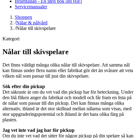
Brumfällan - En liten bok om HiFi
Servicemanualer
Shoppen
/
Nålar & nålvård
/
Nålar till skivspelare
Kategori
Nålar till skivspelare
Det finns väldigt många olika nålar till skivspelare. Att samma nål
kan finnas under flera namn eller fabrikat gör det än svårare att veta
vilken nål som passar till just din skivspelare.
Sök efter din pickup
Det säkraste är om du vet vad din pickup har för beteckning. Under
den blå fliken anger du fabrikat och modell och får fram en lista på
de nålar som passar till din pickup. Det kan finnas många olika
alternativ, ibland är det stor skillnad mellan nålarna som visas, med
stor uppgraderingspotential och ibland är det bara olika färg på
plasten.
Jag vet inte vad jag har för pickup
Om du inte vet vad det sitter för någon pickup på din spelare så kan