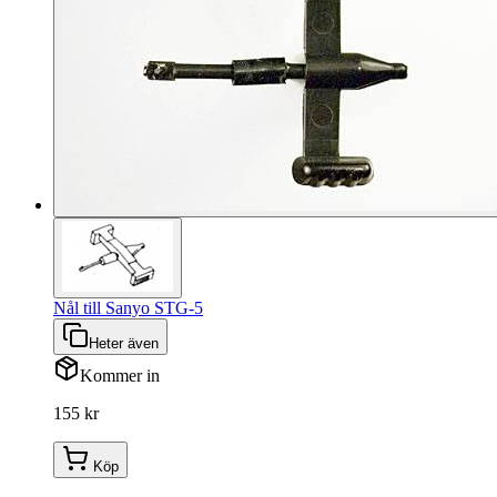
Nål till Sanyo STG-5
Heter även
Kommer in
155 kr
Köp