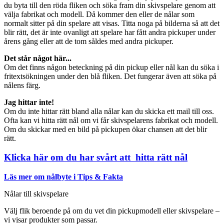
du byta till den röda fliken och söka fram din skivspelare genom att
välja fabrikat och modell. Då kommer den eller de nålar som
normalt sitter på din spelare att visas. Titta noga på bilderna så att det
blir rätt, det är inte ovanligt att spelare har fått andra pickuper under
årens gång eller att de tom såldes med andra pickuper.
Det står något här...
Om det finns någon beteckning på din pickup eller nål kan du söka i
fritextsökningen under den blå fliken. Det fungerar även att söka på
nålens färg.
Jag hittar inte!
Om du inte hittar rätt bland alla nålar kan du skicka ett mail till oss.
Ofta kan vi hitta rätt nål om vi får skivspelarens fabrikat och modell.
Om du skickar med en bild på pickupen ökar chansen att det blir
rätt.
Klicka här om du har svårt att hitta rätt nål
Läs mer om nålbyte i Tips & Fakta
Nålar till skivspelare
Välj flik beroende på om du vet din pickupmodell eller skivspelare –
vi visar produkter som passar.