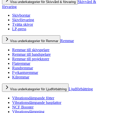
Skivvård &
Visa underkategorier för Skivvård & förvaring
förvaring
Skivborstar
Skivförvaring
Tvätta skivor
LP-press
Remmar
Visa underkategorier för Remmar
Remmar till skivspelare
Remmar till bandspelare
Remmar till projektorer
Flatremmar
Rundremmar
Fyrkantsremmar
Kilremmar
Ljudförbättring
Visa underkategorier för Ljudförbättring
Vibrationsdämpande fötter
Vibrationsdämpande basplattor
NCF Booster
Vibrationsdämpning