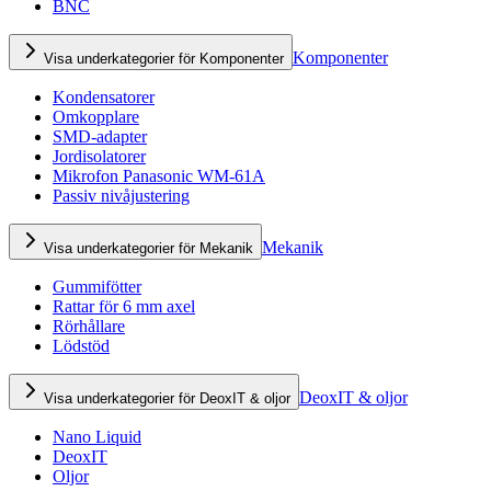
BNC
Komponenter
Visa underkategorier för Komponenter
Kondensatorer
Omkopplare
SMD-adapter
Jordisolatorer
Mikrofon Panasonic WM-61A
Passiv nivåjustering
Mekanik
Visa underkategorier för Mekanik
Gummifötter
Rattar för 6 mm axel
Rörhållare
Lödstöd
DeoxIT & oljor
Visa underkategorier för DeoxIT & oljor
Nano Liquid
DeoxIT
Oljor