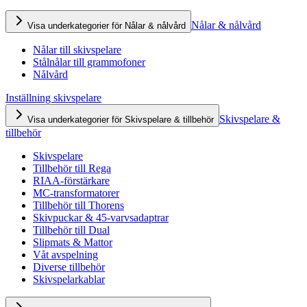
Nålar & nålvård
Visa underkategorier för Nålar & nålvård
Nålar till skivspelare
Stålnålar till grammofoner
Nålvård
Inställning skivspelare
Skivspelare &
Visa underkategorier för Skivspelare & tillbehör
tillbehör
Skivspelare
Tillbehör till Rega
RIAA-förstärkare
MC-transformatorer
Tillbehör till Thorens
Skivpuckar & 45-varvsadaptrar
Tillbehör till Dual
Slipmats & Mattor
Våt avspelning
Diverse tillbehör
Skivspelarkablar