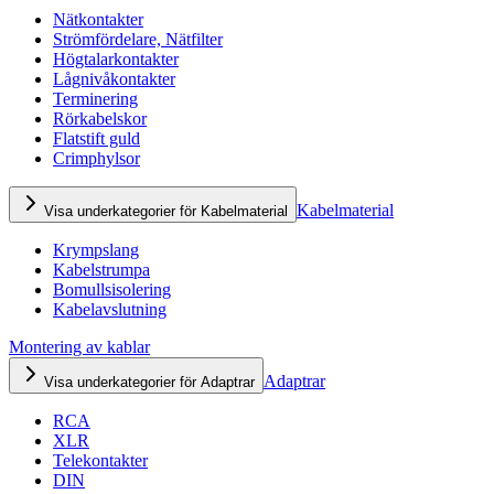
Nätkontakter
Strömfördelare, Nätfilter
Högtalarkontakter
Lågnivåkontakter
Terminering
Rörkabelskor
Flatstift guld
Crimphylsor
Kabelmaterial
Visa underkategorier för Kabelmaterial
Krympslang
Kabelstrumpa
Bomullsisolering
Kabelavslutning
Montering av kablar
Adaptrar
Visa underkategorier för Adaptrar
RCA
XLR
Telekontakter
DIN