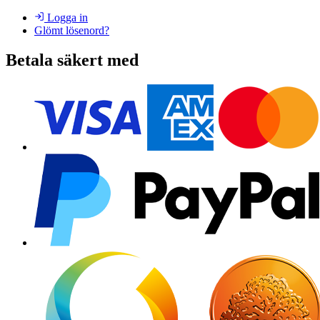
Logga in
Glömt lösenord?
Betala säkert med