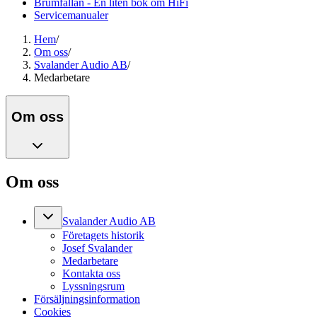
Brumfällan - En liten bok om HiFi
Servicemanualer
Hem
/
Om oss
/
Svalander Audio AB
/
Medarbetare
Om oss
Om oss
Svalander Audio AB
Företagets historik
Josef Svalander
Medarbetare
Kontakta oss
Lyssningsrum
Försäljningsinformation
Cookies