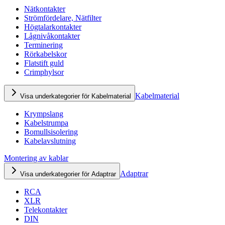
Nätkontakter
Strömfördelare, Nätfilter
Högtalarkontakter
Lågnivåkontakter
Terminering
Rörkabelskor
Flatstift guld
Crimphylsor
Kabelmaterial
Visa underkategorier för Kabelmaterial
Krympslang
Kabelstrumpa
Bomullsisolering
Kabelavslutning
Montering av kablar
Adaptrar
Visa underkategorier för Adaptrar
RCA
XLR
Telekontakter
DIN