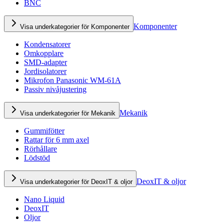
BNC
Komponenter
Visa underkategorier för Komponenter
Kondensatorer
Omkopplare
SMD-adapter
Jordisolatorer
Mikrofon Panasonic WM-61A
Passiv nivåjustering
Mekanik
Visa underkategorier för Mekanik
Gummifötter
Rattar för 6 mm axel
Rörhållare
Lödstöd
DeoxIT & oljor
Visa underkategorier för DeoxIT & oljor
Nano Liquid
DeoxIT
Oljor