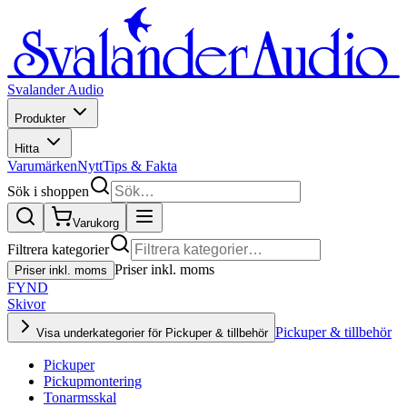
Svalander Audio
Produkter
Hitta
Varumärken
Nytt
Tips & Fakta
Sök i shoppen
Varukorg
Filtrera kategorier
Priser inkl. moms
Priser inkl. moms
FYND
Skivor
Pickuper & tillbehör
Visa underkategorier för Pickuper & tillbehör
Pickuper
Pickupmontering
Tonarmsskal