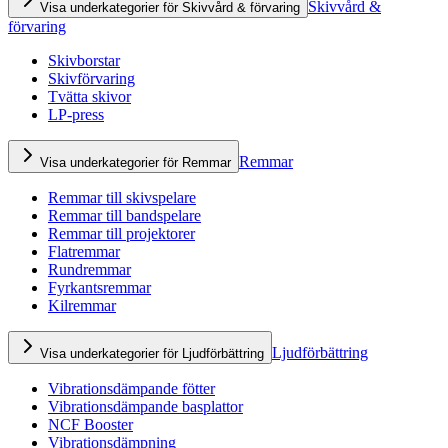
Skivvård &
Visa underkategorier för Skivvård & förvaring
förvaring
Skivborstar
Skivförvaring
Tvätta skivor
LP-press
Remmar
Visa underkategorier för Remmar
Remmar till skivspelare
Remmar till bandspelare
Remmar till projektorer
Flatremmar
Rundremmar
Fyrkantsremmar
Kilremmar
Ljudförbättring
Visa underkategorier för Ljudförbättring
Vibrationsdämpande fötter
Vibrationsdämpande basplattor
NCF Booster
Vibrationsdämpning