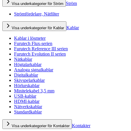
Ström
Visa underkategorier för Ström
Strömfördelare, Nätfilter
Kablar
Visa underkategorier för Kablar
Kablar i lösmeter
Furutech Flux-serien
Furutech Reference III serien
Furutech Evolution II serien
Nätkablar
Högtalarkablar
Analoga signalkablar
Digitalkablar
Skivspelarkablar
Hörlurskablar
Minitelekabel 3,5 mm
USB-kablar
HDMI-kablar
Nätverkskablar
Standardkablar
Kontakter
Visa underkategorier för Kontakter