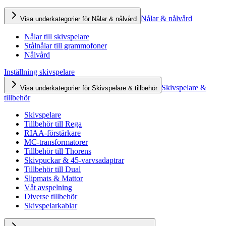
Nålar & nålvård
Visa underkategorier för Nålar & nålvård
Nålar till skivspelare
Stålnålar till grammofoner
Nålvård
Inställning skivspelare
Skivspelare &
Visa underkategorier för Skivspelare & tillbehör
tillbehör
Skivspelare
Tillbehör till Rega
RIAA-förstärkare
MC-transformatorer
Tillbehör till Thorens
Skivpuckar & 45-varvsadaptrar
Tillbehör till Dual
Slipmats & Mattor
Våt avspelning
Diverse tillbehör
Skivspelarkablar