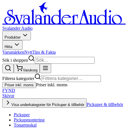
Svalander Audio
Produkter
Hitta
Varumärken
Nytt
Tips & Fakta
Sök i shoppen
Varukorg
Filtrera kategorier
Priser inkl. moms
Priser inkl. moms
FYND
Skivor
Pickuper & tillbehör
Visa underkategorier för Pickuper & tillbehör
Pickuper
Pickupmontering
Tonarmsskal