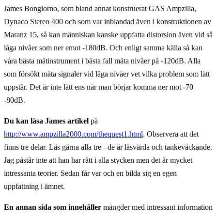
James Bongiorno, som bland annat konstruerat GAS Ampzilla,
Dynaco Stereo 400 och som var inblandad även i konstruktionen av
Maranz 15, så kan människan kanske uppfatta distorsion även vid så
låga nivåer som ner emot -180dB. Och enligt samma källa så kan
våra bästa mätinstrument i bästa fall mäta nivåer på -120dB. Alla
som försökt mäta signaler vid låga nivåer vet vilka problem som lätt
uppstår. Det är inte lätt ens när man börjar komma ner mot -70
-80dB.
Du kan läsa James artikel
på
http://www.ampzilla2000.com/thequest1.html
. Observera att det
finns tre delar. Läs gärna alla tre - de är läsvärda och tankeväckande.
Jag påstår inte att han har rätt i alla stycken men det är mycket
intressanta teorier. Sedan får var och en bilda sig en egen
uppfattning i ämnet.
En annan sida som innehåller
mängder med intressant information