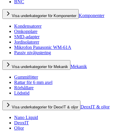
BNC
Komponenter
Visa underkategorier för Komponenter
Kondensatorer
Omkopplare
SMD-adapter
Jordisolatorer
Mikrofon Panasonic WM-61A
Passiv nivåjustering
Mekanik
Visa underkategorier för Mekanik
Gummifötter
Rattar för 6 mm axel
Rörhållare
Lödstöd
DeoxIT & oljor
Visa underkategorier för DeoxIT & oljor
Nano Liquid
DeoxIT
Oljor