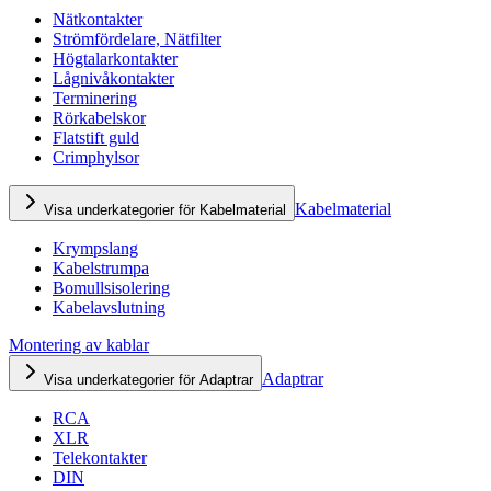
Nätkontakter
Strömfördelare, Nätfilter
Högtalarkontakter
Lågnivåkontakter
Terminering
Rörkabelskor
Flatstift guld
Crimphylsor
Kabelmaterial
Visa underkategorier för Kabelmaterial
Krympslang
Kabelstrumpa
Bomullsisolering
Kabelavslutning
Montering av kablar
Adaptrar
Visa underkategorier för Adaptrar
RCA
XLR
Telekontakter
DIN