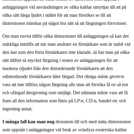
anläggningen vid användningen av olika kablar utnyttjas till att på
olika sätt färga ljudet i stället för att man försöker se till att
distorsionen minskas på något bra sätt så att färgningen försvinner.
Om man envist tillför olika distorsioner till anläggningen så kan det
märkliga inträffa att när man ansluter en förstärkare som är stabil vid
den last som den förra förstärkaren inte klarade, så har man på olika
sätt tillfört så mycket färgning i resten av anläggningen för att
maskera oljudet från den distorderande förstärkaren att den
odistorderade förstärkaren låter färgad. Det riktiga måste givetvis
vara att inte tillföra någon färgning alls utan att försöka få en så ren
och ofärgad återgivning som möjligt. Det ultimata måste vara att få
fram all den information som finns på LP:n, CD:n, bandet etc och
ingenting annat.
I många fall kan man nog
dessutom till och med mäta distorsionen
som uppstår i anläggningen vid bruk av svindyra esoteriska kablar