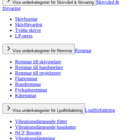
Skivvård &
Visa underkategorier för Skivvård & förvaring
förvaring
Skivborstar
Skivförvaring
Tvätta skivor
LP-press
Remmar
Visa underkategorier för Remmar
Remmar till skivspelare
Remmar till bandspelare
Remmar till projektorer
Flatremmar
Rundremmar
Fyrkantsremmar
Kilremmar
Ljudförbättring
Visa underkategorier för Ljudförbättring
Vibrationsdämpande fötter
Vibrationsdämpande basplattor
NCF Booster
Vibrationsdämpning