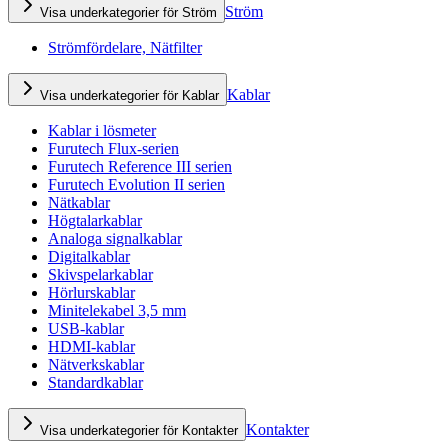
Ström
Visa underkategorier för Ström
Strömfördelare, Nätfilter
Kablar
Visa underkategorier för Kablar
Kablar i lösmeter
Furutech Flux-serien
Furutech Reference III serien
Furutech Evolution II serien
Nätkablar
Högtalarkablar
Analoga signalkablar
Digitalkablar
Skivspelarkablar
Hörlurskablar
Minitelekabel 3,5 mm
USB-kablar
HDMI-kablar
Nätverkskablar
Standardkablar
Kontakter
Visa underkategorier för Kontakter