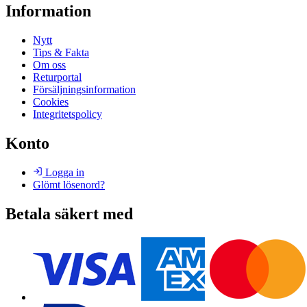
Information
Nytt
Tips & Fakta
Om oss
Returportal
Försäljningsinformation
Cookies
Integritetspolicy
Konto
Logga in
Glömt lösenord?
Betala säkert med