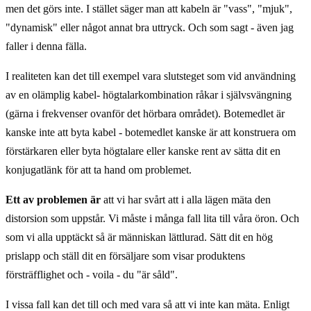
men det görs inte. I stället säger man att kabeln är "vass", "mjuk",
"dynamisk" eller något annat bra uttryck. Och som sagt - även jag
faller i denna fälla.
I realiteten kan det till exempel vara slutsteget som vid användning
av en olämplig kabel- högtalarkombination råkar i självsvängning
(gärna i frekvenser ovanför det hörbara området). Botemedlet är
kanske inte att byta kabel - botemedlet kanske är att konstruera om
förstärkaren eller byta högtalare eller kanske rent av sätta dit en
konjugatlänk för att ta hand om problemet.
Ett av problemen är
att vi har svårt att i alla lägen mäta den
distorsion som uppstår. Vi måste i många fall lita till våra öron. Och
som vi alla upptäckt så är människan lättlurad. Sätt dit en hög
prislapp och ställ dit en försäljare som visar produktens
försträfflighet och - voila - du "är såld".
I vissa fall kan det till och med vara så att vi inte kan mäta. Enligt