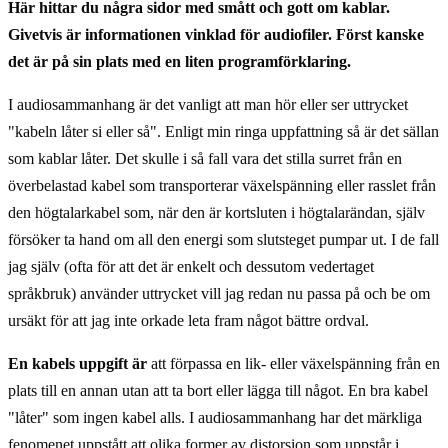
Här hittar du några sidor med smått och gott om kablar.
Givetvis är informationen vinklad för audiofiler. Först kanske
det är på sin plats med en liten programförklaring.
I audiosammanhang är det vanligt att man hör eller ser uttrycket
"kabeln låter si eller så". Enligt min ringa uppfattning så är det sällan
som kablar låter. Det skulle i så fall vara det stilla surret från en
överbelastad kabel som transporterar växelspänning eller rasslet från
den högtalarkabel som, när den är kortsluten i högtalarändan, själv
försöker ta hand om all den energi som slutsteget pumpar ut. I de fall
jag själv (ofta för att det är enkelt och dessutom vedertaget
språkbruk) använder uttrycket vill jag redan nu passa på och be om
ursäkt för att jag inte orkade leta fram något bättre ordval.
En kabels uppgift är
att förpassa en lik- eller växelspänning från en
plats till en annan utan att ta bort eller lägga till något. En bra kabel
"låter" som ingen kabel alls. I audiosammanhang har det märkliga
fenomenet uppstått att olika former av distorsion som uppstår i