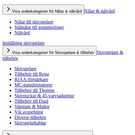
Nålar & nålvård
Visa underkategorier för Nålar & nålvård
Nålar till skivspelare
Stålnålar till grammofoner
Nålvård
Inställning skivspelare
Skivspelare &
Visa underkategorier för Skivspelare & tillbehör
tillbehör
Skivspelare
Tillbehör till Rega
RIAA-förstärkare
MC-transformatorer
Tillbehör till Thorens
Skivpuckar & 45-varvsadaptrar
Tillbehör till Dual
Slipmats & Mattor
Våt avspelning
Diverse tillbehör
Skivspelarkablar