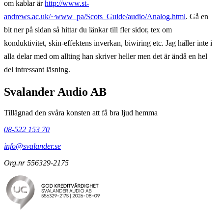
om kablar är
http://www.st-
andrews.ac.uk/~www_pa/Scots_Guide/audio/Analog.html
. Gå en
bit ner på sidan så hittar du länkar till fler sidor, tex om
konduktivitet, skin-effektens inverkan, biwiring etc. Jag håller inte i
alla delar med om allting han skriver heller men det är ändå en hel
del intressant läsning.
Svalander Audio AB
Tillägnad den svåra konsten att få bra ljud hemma
08-522 153 70
info@svalander.se
Org.nr 556329-2175