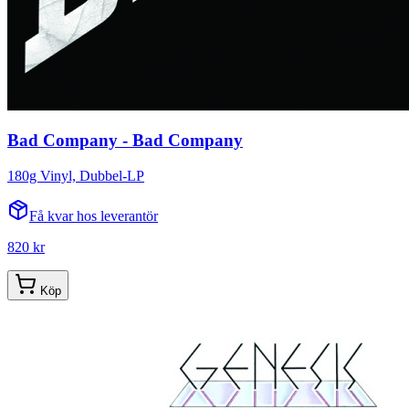
Bad Company - Bad Company
180g Vinyl, Dubbel-LP
Få kvar hos leverantör
820 kr
Köp