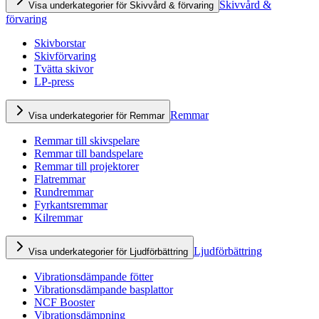
Skivvård &
Visa underkategorier för Skivvård & förvaring
förvaring
Skivborstar
Skivförvaring
Tvätta skivor
LP-press
Remmar
Visa underkategorier för Remmar
Remmar till skivspelare
Remmar till bandspelare
Remmar till projektorer
Flatremmar
Rundremmar
Fyrkantsremmar
Kilremmar
Ljudförbättring
Visa underkategorier för Ljudförbättring
Vibrationsdämpande fötter
Vibrationsdämpande basplattor
NCF Booster
Vibrationsdämpning