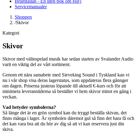
Brumfällan - En liten bok om HiFi
Servicemanualer
Shoppen
/
Skivor
Kategori
Skivor
Skivor med välinspelad musik har sedan starten av Svalander Audio
varit en viktig del av vårt sortiment.
Genom ett nära samabete med Sieveking Sound i Tyskland kan vi
nu i vår shop visa deras lagerstatus, som uppdateras flera gånnger
om dagen. Priserna justeras löpande till aktuell €-kurs och för att
minimera leveranstiderna så beställer vi hem skivor minst en gång i
veckan.
Vad betyder symbolerna?
Så länge det är en grön symbol kan du tryggt beställa skivan, det
finns många i lager. Är symbolen däremot gul så finn det bara få och
det kan vara bra att du hör av dig så att vi kan reservera just din
skiva.