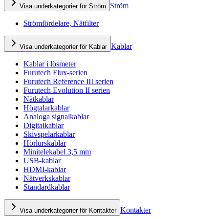
Ström
Visa underkategorier för Ström
Strömfördelare, Nätfilter
Kablar
Visa underkategorier för Kablar
Kablar i lösmeter
Furutech Flux-serien
Furutech Reference III serien
Furutech Evolution II serien
Nätkablar
Högtalarkablar
Analoga signalkablar
Digitalkablar
Skivspelarkablar
Hörlurskablar
Minitelekabel 3,5 mm
USB-kablar
HDMI-kablar
Nätverkskablar
Standardkablar
Kontakter
Visa underkategorier för Kontakter