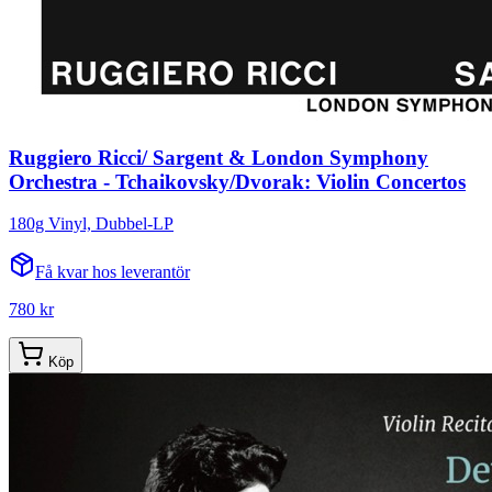
Ruggiero Ricci/ Sargent & London Symphony
Orchestra - Tchaikovsky/Dvorak: Violin Concertos
180g Vinyl, Dubbel-LP
Få kvar hos leverantör
780 kr
Köp