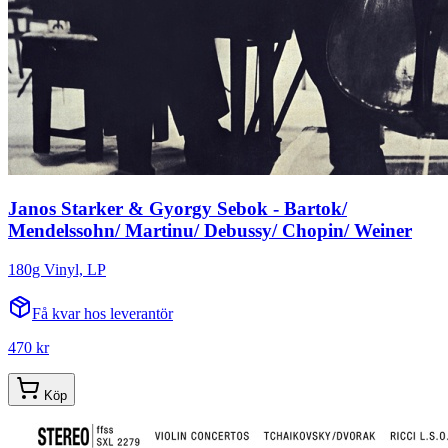
Janos Starker & Gyorgy Sebok - Bartok/
Mendelssohn/ Martinu/ Debussy/ Chopin/ Weiner
180g Vinyl, LP
Få kvar hos leverantör
470 kr
Köp