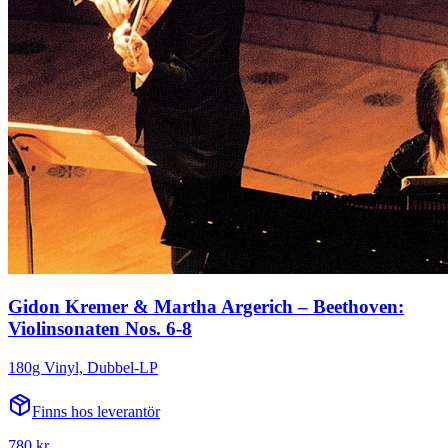
Gidon Kremer & Martha Argerich – Beethoven:
Violinsonaten Nos. 6-8
180g Vinyl, Dubbel-LP
Finns hos leverantör
780 kr