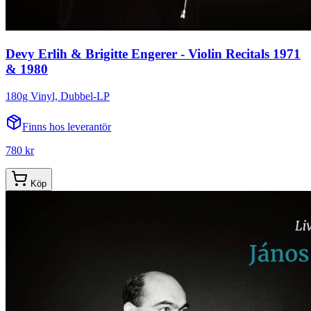
Devy Erlih & Brigitte Engerer - Violin Recitals 1971
& 1980
180g Vinyl, Dubbel-LP
Finns hos leverantör
780 kr
Köp