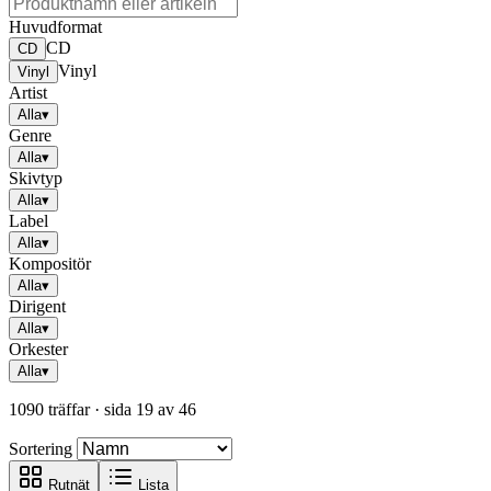
Huvudformat
CD
CD
Vinyl
Vinyl
Artist
Alla
▾
Genre
Alla
▾
Skivtyp
Alla
▾
Label
Alla
▾
Kompositör
Alla
▾
Dirigent
Alla
▾
Orkester
Alla
▾
1090 träffar
· sida 19 av 46
Sortering
Rutnät
Lista