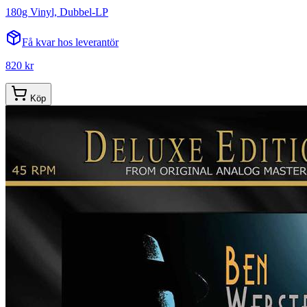
180g Vinyl, Dubbel-LP
Få kvar hos leverantör
820 kr
Köp