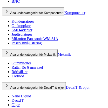
BNC
Komponenter
Visa underkategorier för Komponenter
Kondensatorer
Omkopplare
SMD-adapter
Jordisolatorer
Mikrofon Panasonic WM-61A
Passiv nivåjustering
Mekanik
Visa underkategorier för Mekanik
Gummifötter
Rattar för 6 mm axel
Rörhållare
Lödstöd
DeoxIT & oljor
Visa underkategorier för DeoxIT & oljor
Nano Liquid
DeoxIT
Oljor