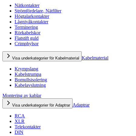
Nätkontakter
Strömfördelare, Nätfilter
Högtalarkontakter
Lågnivåkontakter
Terminering
Rörkabelskor
Flatstift guld
Crimphylsor
Kabelmaterial
Visa underkategorier för Kabelmaterial
Krympslang
Kabelstrumpa
Bomullsisolering
Kabelavslutning
Montering av kablar
Adaptrar
Visa underkategorier för Adaptrar
RCA
XLR
Telekontakter
DIN