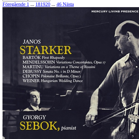
Föregående
1
...
18
19
20
...
46
Nästa