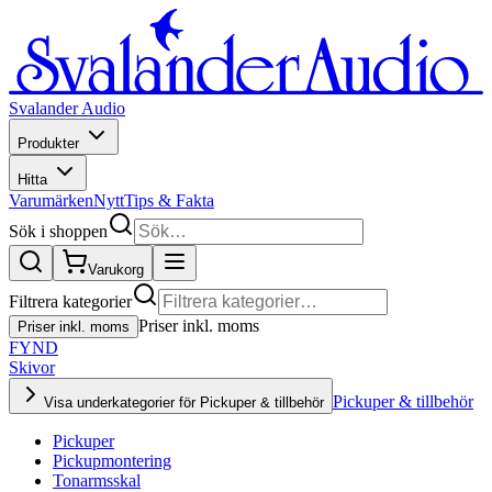
Svalander Audio
Produkter
Hitta
Varumärken
Nytt
Tips & Fakta
Sök i shoppen
Varukorg
Filtrera kategorier
Priser inkl. moms
Priser inkl. moms
FYND
Skivor
Pickuper & tillbehör
Visa underkategorier för Pickuper & tillbehör
Pickuper
Pickupmontering
Tonarmsskal