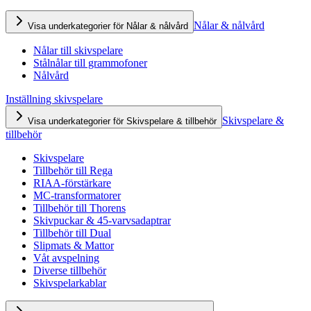
Nålar & nålvård
Visa underkategorier för Nålar & nålvård
Nålar till skivspelare
Stålnålar till grammofoner
Nålvård
Inställning skivspelare
Skivspelare &
Visa underkategorier för Skivspelare & tillbehör
tillbehör
Skivspelare
Tillbehör till Rega
RIAA-förstärkare
MC-transformatorer
Tillbehör till Thorens
Skivpuckar & 45-varvsadaptrar
Tillbehör till Dual
Slipmats & Mattor
Våt avspelning
Diverse tillbehör
Skivspelarkablar