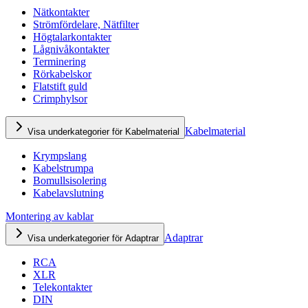
Nätkontakter
Strömfördelare, Nätfilter
Högtalarkontakter
Lågnivåkontakter
Terminering
Rörkabelskor
Flatstift guld
Crimphylsor
Kabelmaterial
Visa underkategorier för Kabelmaterial
Krympslang
Kabelstrumpa
Bomullsisolering
Kabelavslutning
Montering av kablar
Adaptrar
Visa underkategorier för Adaptrar
RCA
XLR
Telekontakter
DIN