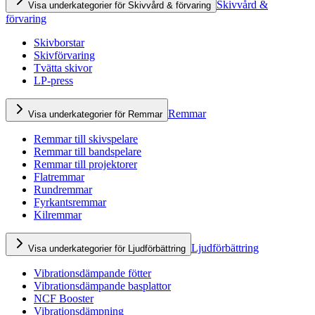
Skivvård &
Visa underkategorier för Skivvård & förvaring
förvaring
Skivborstar
Skivförvaring
Tvätta skivor
LP-press
Remmar
Visa underkategorier för Remmar
Remmar till skivspelare
Remmar till bandspelare
Remmar till projektorer
Flatremmar
Rundremmar
Fyrkantsremmar
Kilremmar
Ljudförbättring
Visa underkategorier för Ljudförbättring
Vibrationsdämpande fötter
Vibrationsdämpande basplattor
NCF Booster
Vibrationsdämpning