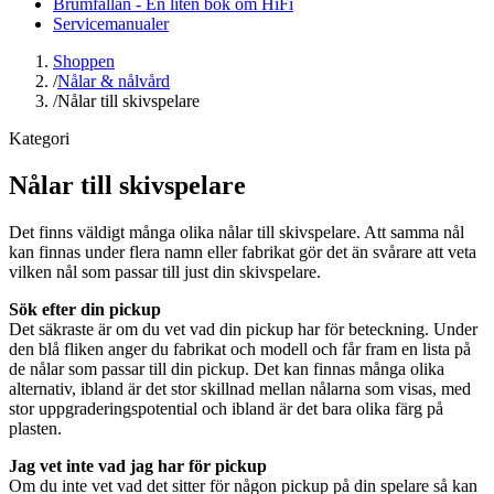
Brumfällan - En liten bok om HiFi
Servicemanualer
Shoppen
/
Nålar & nålvård
/
Nålar till skivspelare
Kategori
Nålar till skivspelare
Det finns väldigt många olika nålar till skivspelare. Att samma nål
kan finnas under flera namn eller fabrikat gör det än svårare att veta
vilken nål som passar till just din skivspelare.
Sök efter din pickup
Det säkraste är om du vet vad din pickup har för beteckning. Under
den blå fliken anger du fabrikat och modell och får fram en lista på
de nålar som passar till din pickup. Det kan finnas många olika
alternativ, ibland är det stor skillnad mellan nålarna som visas, med
stor uppgraderingspotential och ibland är det bara olika färg på
plasten.
Jag vet inte vad jag har för pickup
Om du inte vet vad det sitter för någon pickup på din spelare så kan