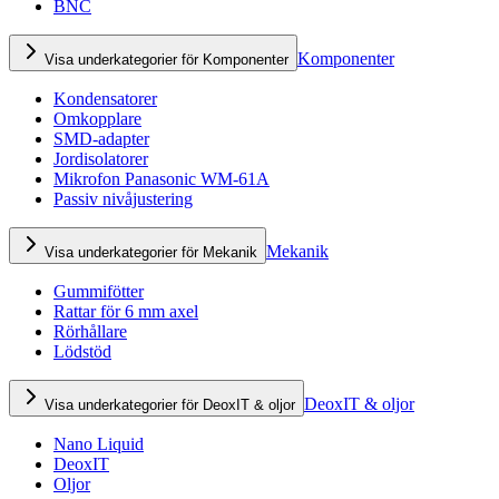
BNC
Komponenter
Visa underkategorier för Komponenter
Kondensatorer
Omkopplare
SMD-adapter
Jordisolatorer
Mikrofon Panasonic WM-61A
Passiv nivåjustering
Mekanik
Visa underkategorier för Mekanik
Gummifötter
Rattar för 6 mm axel
Rörhållare
Lödstöd
DeoxIT & oljor
Visa underkategorier för DeoxIT & oljor
Nano Liquid
DeoxIT
Oljor