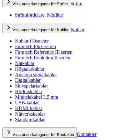
Ström
Visa underkategorier för Ström
Strömfördelare, Nätfilter
Kablar
Visa underkategorier för Kablar
Kablar i lösmeter
Furutech Flux-serien
Furutech Reference III serien
Furutech Evolution II serien
Nätkablar
Högtalarkablar
Analoga signalkablar
Digitalkablar
Skivspelarkablar
Hörlurskablar
Minitelekabel 3,5 mm
USB-kablar
HDMI-kablar
Nätverkskablar
Standardkablar
Kontakter
Visa underkategorier för Kontakter