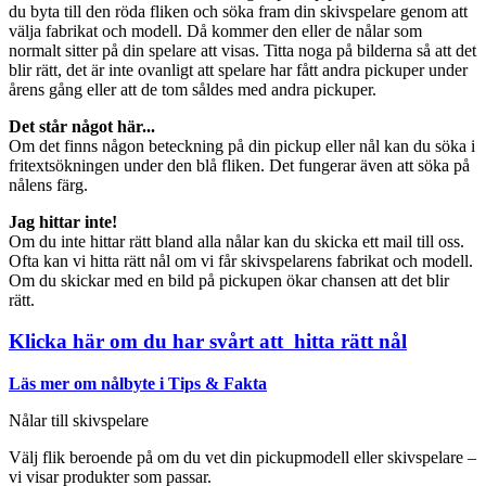
du byta till den röda fliken och söka fram din skivspelare genom att
välja fabrikat och modell. Då kommer den eller de nålar som
normalt sitter på din spelare att visas. Titta noga på bilderna så att det
blir rätt, det är inte ovanligt att spelare har fått andra pickuper under
årens gång eller att de tom såldes med andra pickuper.
Det står något här...
Om det finns någon beteckning på din pickup eller nål kan du söka i
fritextsökningen under den blå fliken. Det fungerar även att söka på
nålens färg.
Jag hittar inte!
Om du inte hittar rätt bland alla nålar kan du skicka ett mail till oss.
Ofta kan vi hitta rätt nål om vi får skivspelarens fabrikat och modell.
Om du skickar med en bild på pickupen ökar chansen att det blir
rätt.
Klicka här om du har svårt att hitta rätt nål
Läs mer om nålbyte i Tips & Fakta
Nålar till skivspelare
Välj flik beroende på om du vet din pickupmodell eller skivspelare –
vi visar produkter som passar.