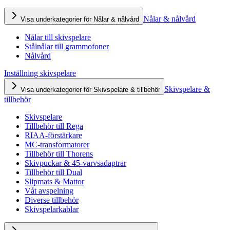
Nålar & nålvård
Visa underkategorier för Nålar & nålvård
Nålar till skivspelare
Stålnålar till grammofoner
Nålvård
Inställning skivspelare
Skivspelare &
Visa underkategorier för Skivspelare & tillbehör
tillbehör
Skivspelare
Tillbehör till Rega
RIAA-förstärkare
MC-transformatorer
Tillbehör till Thorens
Skivpuckar & 45-varvsadaptrar
Tillbehör till Dual
Slipmats & Mattor
Våt avspelning
Diverse tillbehör
Skivspelarkablar