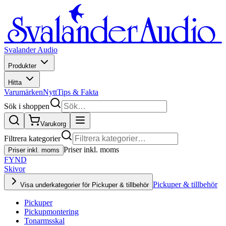
Svalander Audio
Produkter
Hitta
Varumärken
Nytt
Tips & Fakta
Sök i shoppen
Varukorg
Filtrera kategorier
Priser inkl. moms
Priser inkl. moms
FYND
Skivor
Pickuper & tillbehör
Visa underkategorier för Pickuper & tillbehör
Pickuper
Pickupmontering
Tonarmsskal