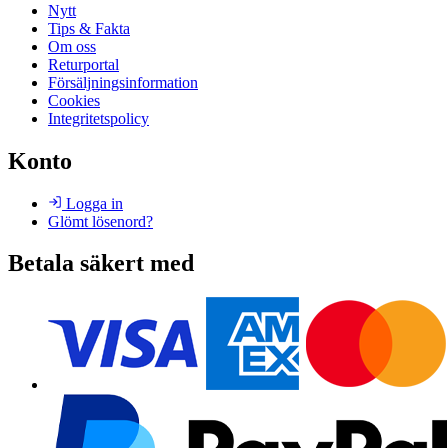
Nytt
Tips & Fakta
Om oss
Returportal
Försäljningsinformation
Cookies
Integritetspolicy
Konto
Logga in
Glömt lösenord?
Betala säkert med