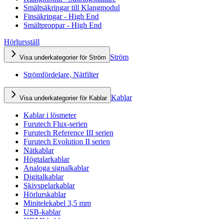
Smältsäkringar till Klangmodul
Finsäkringar - High End
Smältproppar - High End
Hörlursställ
Ström
Visa underkategorier för Ström
Strömfördelare, Nätfilter
Kablar
Visa underkategorier för Kablar
Kablar i lösmeter
Furutech Flux-serien
Furutech Reference III serien
Furutech Evolution II serien
Nätkablar
Högtalarkablar
Analoga signalkablar
Digitalkablar
Skivspelarkablar
Hörlurskablar
Minitelekabel 3,5 mm
USB-kablar