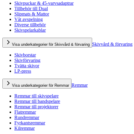
Skivpuckar & 45-varvsadaptrar
Tillbehör till Dual
Slipmats & Mattor
Våt avspelning
Diverse tillbehör
Skivspelarkablar
Skivvård & förvaring
Visa underkategorier för Skivvård & förvaring
Skivborstar
Skivförvaring
Tvätta skivor
LP-press
Remmar
Visa underkategorier för Remmar
Remmar till skivspelare
Remmar till bandspelare
Remmar till projektorer
Flatremmar
Rundremmar
Fyrkantsremmar
Kilremmar