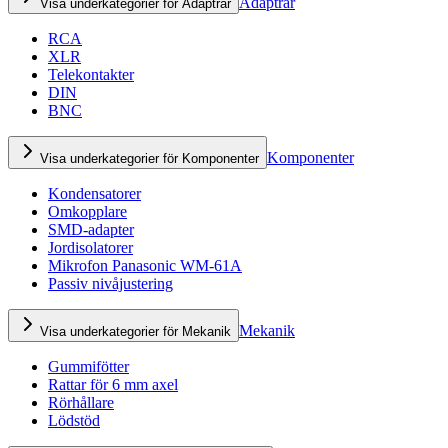
Adaptrar
Visa underkategorier för Adaptrar
RCA
XLR
Telekontakter
DIN
BNC
Komponenter
Visa underkategorier för Komponenter
Kondensatorer
Omkopplare
SMD-adapter
Jordisolatorer
Mikrofon Panasonic WM-61A
Passiv nivåjustering
Mekanik
Visa underkategorier för Mekanik
Gummifötter
Rattar för 6 mm axel
Rörhållare
Lödstöd