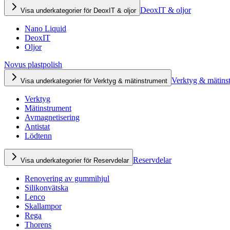
DeoxIT & oljor
Visa underkategorier för DeoxIT & oljor
Nano Liquid
DeoxIT
Oljor
Novus plastpolish
Verktyg & mätins
Visa underkategorier för Verktyg & mätinstrument
Verktyg
Mätinstrument
Avmagnetisering
Antistat
Lödtenn
Reservdelar
Visa underkategorier för Reservdelar
Renovering av gummihjul
Silikonvätska
Lenco
Skallampor
Rega
Thorens