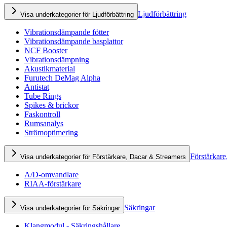
Ljudförbättring
Visa underkategorier för Ljudförbättring
Vibrationsdämpande fötter
Vibrationsdämpande basplattor
NCF Booster
Vibrationsdämpning
Akustikmaterial
Furutech DeMag Alpha
Antistat
Tube Rings
Spikes & brickor
Faskontroll
Rumsanalys
Strömoptimering
Förstärkare
Visa underkategorier för Förstärkare, Dacar & Streamers
A/D-omvandlare
RIAA-förstärkare
Säkringar
Visa underkategorier för Säkringar
Klangmodul - Säkringshållare