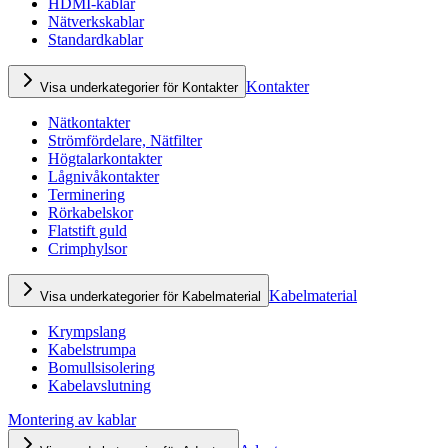
HDMI-kablar
Nätverkskablar
Standardkablar
Kontakter
Visa underkategorier för Kontakter
Nätkontakter
Strömfördelare, Nätfilter
Högtalarkontakter
Lågnivåkontakter
Terminering
Rörkabelskor
Flatstift guld
Crimphylsor
Kabelmaterial
Visa underkategorier för Kabelmaterial
Krympslang
Kabelstrumpa
Bomullsisolering
Kabelavslutning
Montering av kablar