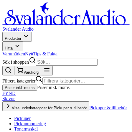
Svalander Audio
Produkter
Hitta
Varumärken
Nytt
Tips & Fakta
Sök i shoppen
Varukorg
Filtrera kategorier
Priser inkl. moms
Priser inkl. moms
FYND
Skivor
Pickuper & tillbehör
Visa underkategorier för Pickuper & tillbehör
Pickuper
Pickupmontering
Tonarmsskal