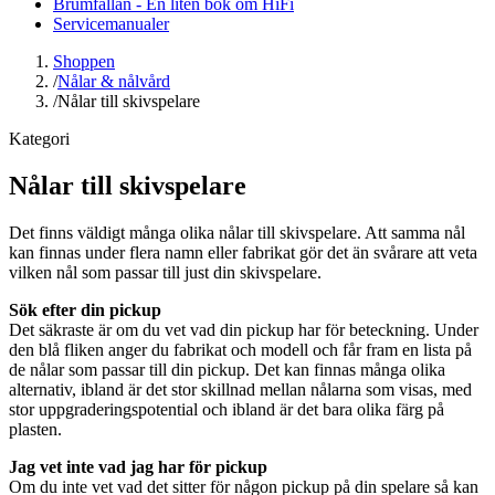
Brumfällan - En liten bok om HiFi
Servicemanualer
Shoppen
/
Nålar & nålvård
/
Nålar till skivspelare
Kategori
Nålar till skivspelare
Det finns väldigt många olika nålar till skivspelare. Att samma nål
kan finnas under flera namn eller fabrikat gör det än svårare att veta
vilken nål som passar till just din skivspelare.
Sök efter din pickup
Det säkraste är om du vet vad din pickup har för beteckning. Under
den blå fliken anger du fabrikat och modell och får fram en lista på
de nålar som passar till din pickup. Det kan finnas många olika
alternativ, ibland är det stor skillnad mellan nålarna som visas, med
stor uppgraderingspotential och ibland är det bara olika färg på
plasten.
Jag vet inte vad jag har för pickup
Om du inte vet vad det sitter för någon pickup på din spelare så kan