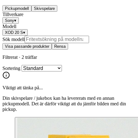
Pickupmodell
Skivspelare
Tillverkare
Sony
▾
Modell
XOD 20 S
▾
Sök modell
Visa passande produkter
Rensa
Filtrerat ·
2 träffar
Sortering
Viktigt att tänka på...
Din skivspelare / jukebox kan ha levererats med en annan
pickupmodell. Det är därför viktigt att du jämför bilden med din
pickup.