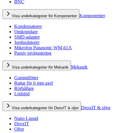
BNC
Komponenter
Visa underkategorier för Komponenter
Kondensatorer
Omkopplare
SMD-adapter
Jordisolatorer
Mikrofon Panasonic WM-61A
Passiv nivåjustering
Mekanik
Visa underkategorier för Mekanik
Gummifötter
Rattar för 6 mm axel
Rörhållare
Lödstöd
DeoxIT & oljor
Visa underkategorier för DeoxIT & oljor
Nano Liquid
DeoxIT
Oljor