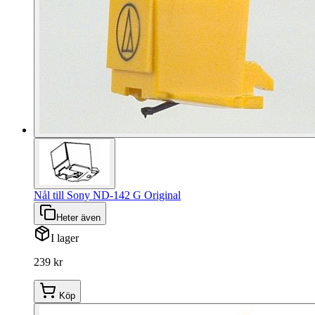
Nål till Sony ND-142 G Original
Heter även
I lager
239 kr
Köp