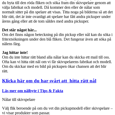
du byta till den röda fliken och söka fram din skivspelare genom att
välja fabrikat och modell. Då kommer den eller de nålar som
normalt sitter på din spelare att visas. Titta noga på bilderna så att det
blir rätt, det är inte ovanligt att spelare har fått andra pickuper under
årens gång eller att de tom såldes med andra pickuper.
Det står något här...
Om det finns någon beteckning på din pickup eller nål kan du söka i
fritextsökningen under den blå fliken. Det fungerar även att söka på
nålens färg.
Jag hittar inte!
Om du inte hittar rätt bland alla nålar kan du skicka ett mail till oss.
Ofta kan vi hitta rätt nål om vi får skivspelarens fabrikat och modell.
Om du skickar med en bild på pickupen ökar chansen att det blir
rätt.
Klicka här om du har svårt att hitta rätt nål
Läs mer om nålbyte i Tips & Fakta
Nålar till skivspelare
Välj flik beroende på om du vet din pickupmodell eller skivspelare –
vi visar produkter som passar.