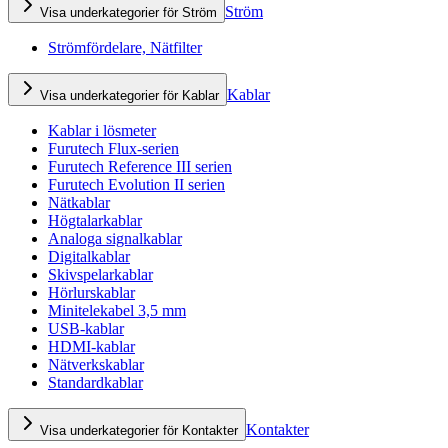
Ström
Visa underkategorier för Ström
Strömfördelare, Nätfilter
Kablar
Visa underkategorier för Kablar
Kablar i lösmeter
Furutech Flux-serien
Furutech Reference III serien
Furutech Evolution II serien
Nätkablar
Högtalarkablar
Analoga signalkablar
Digitalkablar
Skivspelarkablar
Hörlurskablar
Minitelekabel 3,5 mm
USB-kablar
HDMI-kablar
Nätverkskablar
Standardkablar
Kontakter
Visa underkategorier för Kontakter