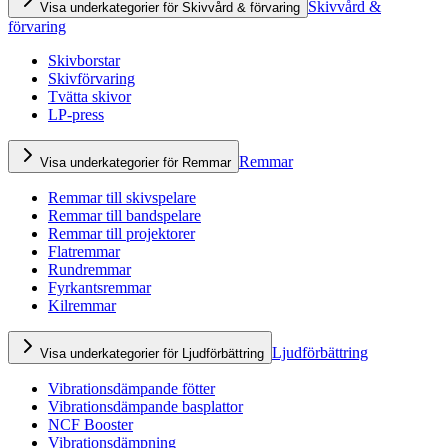
Skivvård &
Visa underkategorier för Skivvård & förvaring
förvaring
Skivborstar
Skivförvaring
Tvätta skivor
LP-press
Remmar
Visa underkategorier för Remmar
Remmar till skivspelare
Remmar till bandspelare
Remmar till projektorer
Flatremmar
Rundremmar
Fyrkantsremmar
Kilremmar
Ljudförbättring
Visa underkategorier för Ljudförbättring
Vibrationsdämpande fötter
Vibrationsdämpande basplattor
NCF Booster
Vibrationsdämpning