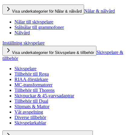
Nålar & nålvård
Visa underkategorier för Nålar & nålvård
Nålar till skivspelare
Stålnålar till grammofoner
Nålvård
Inställning skivspelare
Skivspelare &
Visa underkategorier för Skivspelare & tillbehör
tillbehör
Skivspelare
Tillbehör till Rega
RIAA-förstärkare
MC-transformatorer
Tillbehör till Thorens
Skivpuckar & 45-varvsadaptrar
Tillbehör till Dual
Slipmats & Mattor
Våt avspelning
Diverse tillbehör
Skivspelarkablar