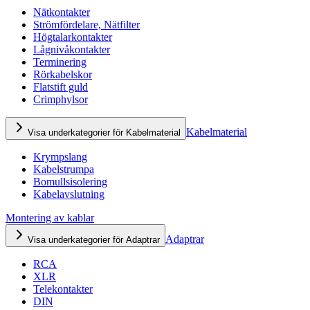
Nätkontakter
Strömfördelare, Nätfilter
Högtalarkontakter
Lågnivåkontakter
Terminering
Rörkabelskor
Flatstift guld
Crimphylsor
Kabelmaterial
Visa underkategorier för Kabelmaterial
Krympslang
Kabelstrumpa
Bomullsisolering
Kabelavslutning
Montering av kablar
Adaptrar
Visa underkategorier för Adaptrar
RCA
XLR
Telekontakter
DIN