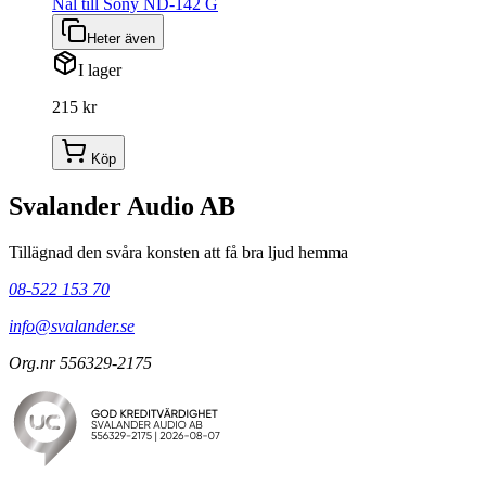
Nål till Sony ND-142 G
Heter även
I lager
215 kr
Köp
Svalander Audio AB
Tillägnad den svåra konsten att få bra ljud hemma
08-522 153 70
info@svalander.se
Org.nr 556329-2175