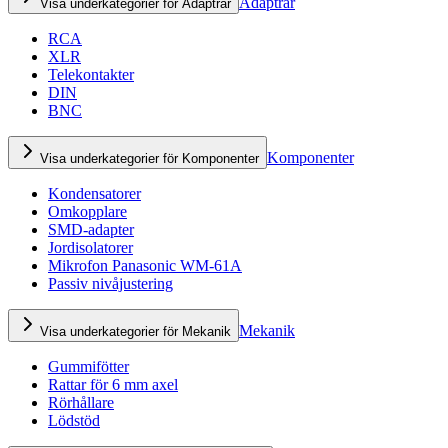
Adaptrar
Visa underkategorier för Adaptrar
RCA
XLR
Telekontakter
DIN
BNC
Komponenter
Visa underkategorier för Komponenter
Kondensatorer
Omkopplare
SMD-adapter
Jordisolatorer
Mikrofon Panasonic WM-61A
Passiv nivåjustering
Mekanik
Visa underkategorier för Mekanik
Gummifötter
Rattar för 6 mm axel
Rörhållare
Lödstöd