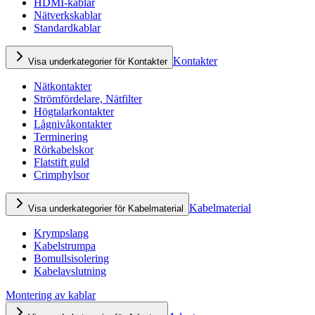
HDMI-kablar
Nätverkskablar
Standardkablar
Kontakter
Visa underkategorier för Kontakter
Nätkontakter
Strömfördelare, Nätfilter
Högtalarkontakter
Lågnivåkontakter
Terminering
Rörkabelskor
Flatstift guld
Crimphylsor
Kabelmaterial
Visa underkategorier för Kabelmaterial
Krympslang
Kabelstrumpa
Bomullsisolering
Kabelavslutning
Montering av kablar