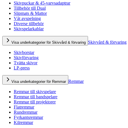
Skivpuckar & 45-varvsadaptrar
Tillbehör till Dual
Slipmats & Mattor
Våt avspelning
Diverse tillbehör
Skivspelarkablar
Skivvård & förvaring
Visa underkategorier för Skivvård & förvaring
Skivborstar
Skivförvaring
Tvätta skivor
LP-press
Remmar
Visa underkategorier för Remmar
Remmar till skivspelare
Remmar till bandspelare
Remmar till projektorer
Flatremmar
Rundremmar
Fyrkantsremmar
Kilremmar