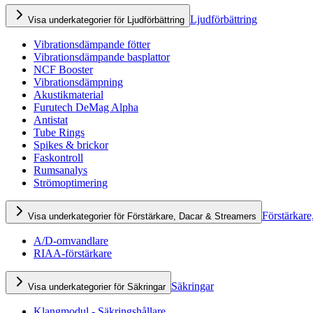
Ljudförbättring
Visa underkategorier för Ljudförbättring
Vibrationsdämpande fötter
Vibrationsdämpande basplattor
NCF Booster
Vibrationsdämpning
Akustikmaterial
Furutech DeMag Alpha
Antistat
Tube Rings
Spikes & brickor
Faskontroll
Rumsanalys
Strömoptimering
Förstärkare
Visa underkategorier för Förstärkare, Dacar & Streamers
A/D-omvandlare
RIAA-förstärkare
Säkringar
Visa underkategorier för Säkringar
Klangmodul - Säkringshållare