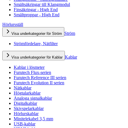
Smältsäkringar till Klangmodul
Finsäkringar - High End
Smältproppar - High End
Hörlursställ
Ström
Visa underkategorier för Ström
Strömfördelare, Nätfilter
Kablar
Visa underkategorier för Kablar
Kablar i lösmeter
Furutech Flux-serien
Furutech Reference III serien
Furutech Evolution II serien
Nätkablar
Högtalarkablar
Analoga signalkablar
Digitalkablar
Skivspelarkablar
Hörlurskablar
Minitelekabel 3,5 mm
USB-kablar