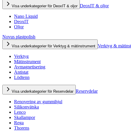
DeoxIT & oljor
Visa underkategorier för DeoxIT & oljor
Nano Liquid
DeoxIT
Oljor
Novus plastpolish
Verktyg & mätins
Visa underkategorier för Verktyg & mätinstrument
Verktyg
Mätinstrument
Avmagnetisering
Antistat
Lödtenn
Reservdelar
Visa underkategorier för Reservdelar
Renovering av gummihjul
Silikonvätska
Lenco
Skallampor
Rega
Thorens