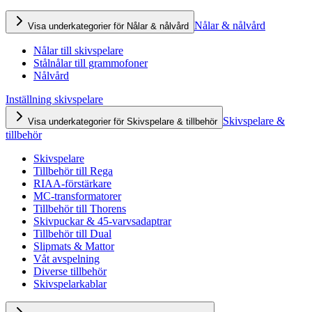
Nålar & nålvård
Visa underkategorier för Nålar & nålvård
Nålar till skivspelare
Stålnålar till grammofoner
Nålvård
Inställning skivspelare
Skivspelare &
Visa underkategorier för Skivspelare & tillbehör
tillbehör
Skivspelare
Tillbehör till Rega
RIAA-förstärkare
MC-transformatorer
Tillbehör till Thorens
Skivpuckar & 45-varvsadaptrar
Tillbehör till Dual
Slipmats & Mattor
Våt avspelning
Diverse tillbehör
Skivspelarkablar