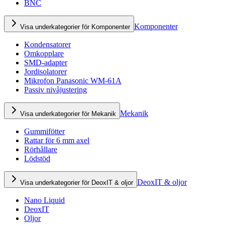
BNC
Komponenter
Visa underkategorier för Komponenter
Kondensatorer
Omkopplare
SMD-adapter
Jordisolatorer
Mikrofon Panasonic WM-61A
Passiv nivåjustering
Mekanik
Visa underkategorier för Mekanik
Gummifötter
Rattar för 6 mm axel
Rörhållare
Lödstöd
DeoxIT & oljor
Visa underkategorier för DeoxIT & oljor
Nano Liquid
DeoxIT
Oljor