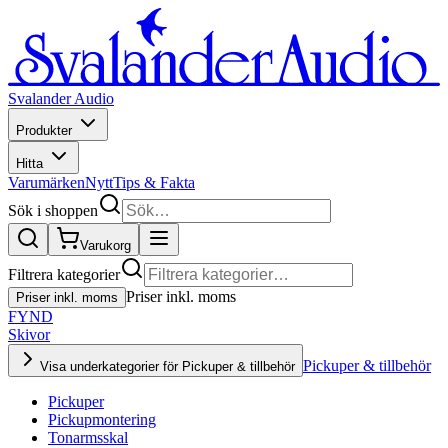
Svalander Audio
Produkter
Hitta
Varumärken
Nytt
Tips & Fakta
Sök i shoppen
Varukorg
Filtrera kategorier
Priser inkl. moms
Priser inkl. moms
FYND
Skivor
Pickuper & tillbehör
Visa underkategorier för Pickuper & tillbehör
Pickuper
Pickupmontering
Tonarmsskal