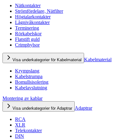
Nätkontakter
Strömfördelare, Nätfilter
Högtalarkontakter
Lågnivåkontakter
Terminering
Rörkabelskor
Flatstift guld
Crimphylsor
Kabelmaterial
Visa underkategorier för Kabelmaterial
Krympslang
Kabelstrumpa
Bomullsisolering
Kabelavslutning
Montering av kablar
Adaptrar
Visa underkategorier för Adaptrar
RCA
XLR
Telekontakter
DIN