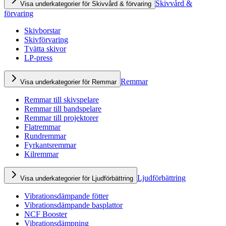
Skivvård &
Visa underkategorier för Skivvård & förvaring
förvaring
Skivborstar
Skivförvaring
Tvätta skivor
LP-press
Remmar
Visa underkategorier för Remmar
Remmar till skivspelare
Remmar till bandspelare
Remmar till projektorer
Flatremmar
Rundremmar
Fyrkantsremmar
Kilremmar
Ljudförbättring
Visa underkategorier för Ljudförbättring
Vibrationsdämpande fötter
Vibrationsdämpande basplattor
NCF Booster
Vibrationsdämpning