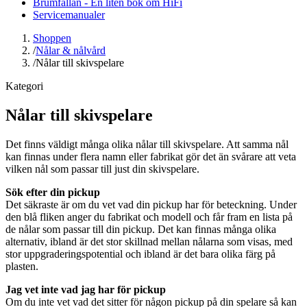
Brumfällan - En liten bok om HiFi
Servicemanualer
Shoppen
/
Nålar & nålvård
/
Nålar till skivspelare
Kategori
Nålar till skivspelare
Det finns väldigt många olika nålar till skivspelare. Att samma nål
kan finnas under flera namn eller fabrikat gör det än svårare att veta
vilken nål som passar till just din skivspelare.
Sök efter din pickup
Det säkraste är om du vet vad din pickup har för beteckning. Under
den blå fliken anger du fabrikat och modell och får fram en lista på
de nålar som passar till din pickup. Det kan finnas många olika
alternativ, ibland är det stor skillnad mellan nålarna som visas, med
stor uppgraderingspotential och ibland är det bara olika färg på
plasten.
Jag vet inte vad jag har för pickup
Om du inte vet vad det sitter för någon pickup på din spelare så kan