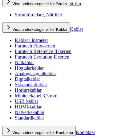
Ström
Visa underkategorier för Ström
Strömfördelare, Nätfilter
Kablar
Visa underkategorier för Kablar
Kablar i lösmeter
Furutech Flux-serien
Furutech Reference III serien
Furutech Evolution II serien
Nätkablar
Högtalarkablar
Analoga signalkablar
Digitalkablar
Skivspelarkablar
Hörlurskablar
Minitelekabel 3,5 mm
USB-kablar
HDMI-kablar
Nätverkskablar
Standardkablar
Kontakter
Visa underkategorier för Kontakter