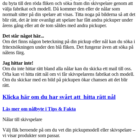
du byta till den röda fliken och söka fram din skivspelare genom att
välja fabrikat och modell. Då kommer den eller de nålar som
normalt sitter på din spelare att visas. Titta noga på bilderna så att det
blir rätt, det är inte ovanligt att spelare har fått andra pickuper under
årens gång eller att de tom såldes med andra pickuper.
Det står något här...
Om det finns någon beteckning på din pickup eller nål kan du söka i
fritextsökningen under den blå fliken. Det fungerar även att söka på
nålens färg.
Jag hittar inte!
Om du inte hittar rätt bland alla nålar kan du skicka ett mail till oss.
Ofta kan vi hitta rätt nål om vi får skivspelarens fabrikat och modell.
Om du skickar med en bild på pickupen ökar chansen att det blir
rätt.
Klicka här om du har svårt att hitta rätt nål
Läs mer om nålbyte i Tips & Fakta
Nålar till skivspelare
Välj flik beroende på om du vet din pickupmodell eller skivspelare –
vi visar produkter som passar.