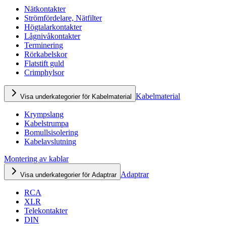
Nätkontakter
Strömfördelare, Nätfilter
Högtalarkontakter
Lågnivåkontakter
Terminering
Rörkabelskor
Flatstift guld
Crimphylsor
Kabelmaterial
Visa underkategorier för Kabelmaterial
Krympslang
Kabelstrumpa
Bomullsisolering
Kabelavslutning
Montering av kablar
Adaptrar
Visa underkategorier för Adaptrar
RCA
XLR
Telekontakter
DIN