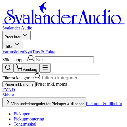
Svalander Audio
Produkter
Hitta
Varumärken
Nytt
Tips & Fakta
Sök i shoppen
Varukorg
Filtrera kategorier
Priser inkl. moms
Priser inkl. moms
FYND
Skivor
Pickuper & tillbehör
Visa underkategorier för Pickuper & tillbehör
Pickuper
Pickupmontering
Tonarmsskal