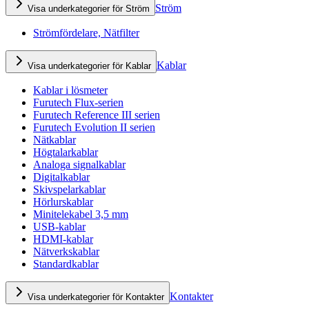
Ström
Visa underkategorier för Ström
Strömfördelare, Nätfilter
Kablar
Visa underkategorier för Kablar
Kablar i lösmeter
Furutech Flux-serien
Furutech Reference III serien
Furutech Evolution II serien
Nätkablar
Högtalarkablar
Analoga signalkablar
Digitalkablar
Skivspelarkablar
Hörlurskablar
Minitelekabel 3,5 mm
USB-kablar
HDMI-kablar
Nätverkskablar
Standardkablar
Kontakter
Visa underkategorier för Kontakter