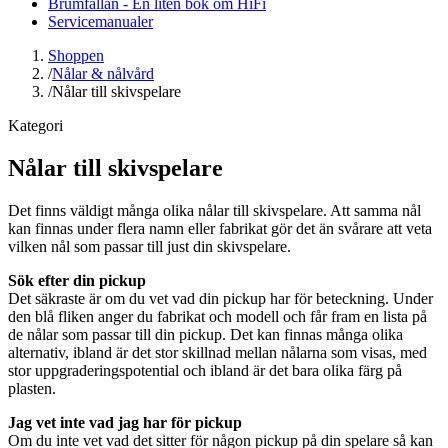
Brumfällan - En liten bok om HiFi
Servicemanualer
Shoppen
/
Nålar & nålvård
/
Nålar till skivspelare
Kategori
Nålar till skivspelare
Det finns väldigt många olika nålar till skivspelare. Att samma nål
kan finnas under flera namn eller fabrikat gör det än svårare att veta
vilken nål som passar till just din skivspelare.
Sök efter din pickup
Det säkraste är om du vet vad din pickup har för beteckning. Under
den blå fliken anger du fabrikat och modell och får fram en lista på
de nålar som passar till din pickup. Det kan finnas många olika
alternativ, ibland är det stor skillnad mellan nålarna som visas, med
stor uppgraderingspotential och ibland är det bara olika färg på
plasten.
Jag vet inte vad jag har för pickup
Om du inte vet vad det sitter för någon pickup på din spelare så kan