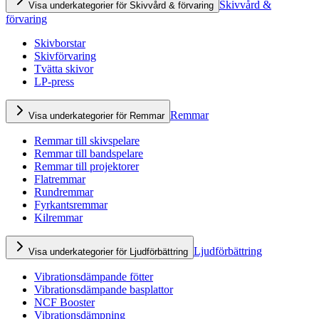
Skivvård &
Visa underkategorier för Skivvård & förvaring
förvaring
Skivborstar
Skivförvaring
Tvätta skivor
LP-press
Remmar
Visa underkategorier för Remmar
Remmar till skivspelare
Remmar till bandspelare
Remmar till projektorer
Flatremmar
Rundremmar
Fyrkantsremmar
Kilremmar
Ljudförbättring
Visa underkategorier för Ljudförbättring
Vibrationsdämpande fötter
Vibrationsdämpande basplattor
NCF Booster
Vibrationsdämpning