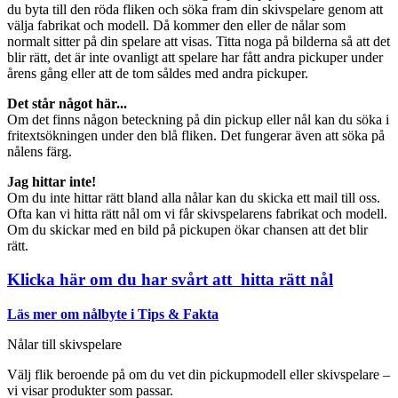
du byta till den röda fliken och söka fram din skivspelare genom att
välja fabrikat och modell. Då kommer den eller de nålar som
normalt sitter på din spelare att visas. Titta noga på bilderna så att det
blir rätt, det är inte ovanligt att spelare har fått andra pickuper under
årens gång eller att de tom såldes med andra pickuper.
Det står något här...
Om det finns någon beteckning på din pickup eller nål kan du söka i
fritextsökningen under den blå fliken. Det fungerar även att söka på
nålens färg.
Jag hittar inte!
Om du inte hittar rätt bland alla nålar kan du skicka ett mail till oss.
Ofta kan vi hitta rätt nål om vi får skivspelarens fabrikat och modell.
Om du skickar med en bild på pickupen ökar chansen att det blir
rätt.
Klicka här om du har svårt att hitta rätt nål
Läs mer om nålbyte i Tips & Fakta
Nålar till skivspelare
Välj flik beroende på om du vet din pickupmodell eller skivspelare –
vi visar produkter som passar.