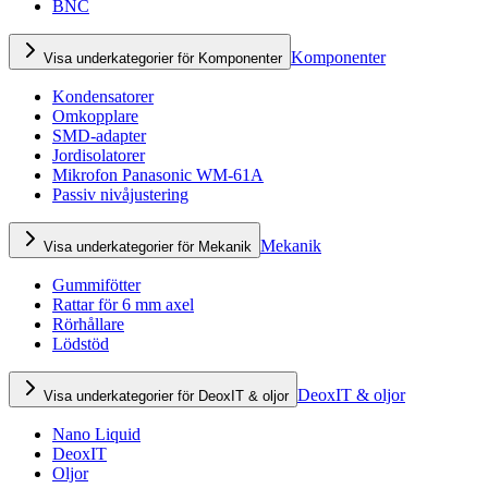
BNC
Komponenter
Visa underkategorier för Komponenter
Kondensatorer
Omkopplare
SMD-adapter
Jordisolatorer
Mikrofon Panasonic WM-61A
Passiv nivåjustering
Mekanik
Visa underkategorier för Mekanik
Gummifötter
Rattar för 6 mm axel
Rörhållare
Lödstöd
DeoxIT & oljor
Visa underkategorier för DeoxIT & oljor
Nano Liquid
DeoxIT
Oljor