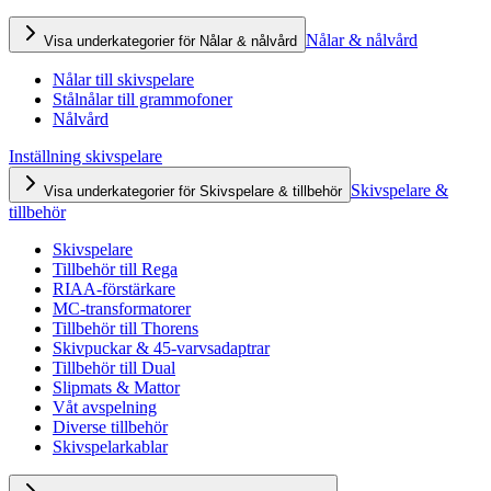
Nålar & nålvård
Visa underkategorier för Nålar & nålvård
Nålar till skivspelare
Stålnålar till grammofoner
Nålvård
Inställning skivspelare
Skivspelare &
Visa underkategorier för Skivspelare & tillbehör
tillbehör
Skivspelare
Tillbehör till Rega
RIAA-förstärkare
MC-transformatorer
Tillbehör till Thorens
Skivpuckar & 45-varvsadaptrar
Tillbehör till Dual
Slipmats & Mattor
Våt avspelning
Diverse tillbehör
Skivspelarkablar