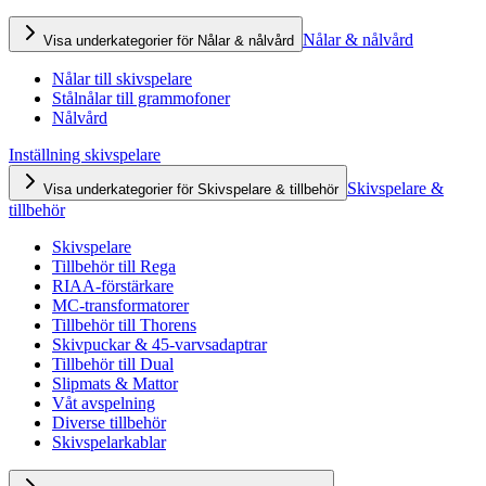
Nålar & nålvård
Visa underkategorier för Nålar & nålvård
Nålar till skivspelare
Stålnålar till grammofoner
Nålvård
Inställning skivspelare
Skivspelare &
Visa underkategorier för Skivspelare & tillbehör
tillbehör
Skivspelare
Tillbehör till Rega
RIAA-förstärkare
MC-transformatorer
Tillbehör till Thorens
Skivpuckar & 45-varvsadaptrar
Tillbehör till Dual
Slipmats & Mattor
Våt avspelning
Diverse tillbehör
Skivspelarkablar