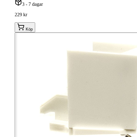
3 - 7 dagar
229 kr
Köp