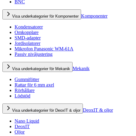
BNC
Komponenter
Visa underkategorier för Komponenter
Kondensatorer
Omkopplare
SMD-adapter
Jordisolatorer
Mikrofon Panasonic WM-61A
Passiv nivåjustering
Mekanik
Visa underkategorier för Mekanik
Gummifötter
Rattar för 6 mm axel
Rörhållare
Lödstöd
DeoxIT & oljor
Visa underkategorier för DeoxIT & oljor
Nano Liquid
DeoxIT
Oljor