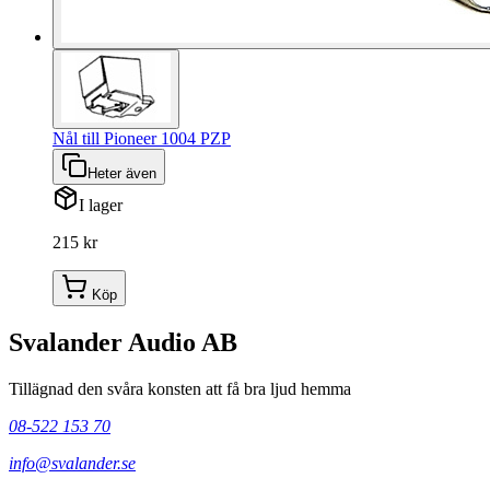
Nål till Pioneer 1004 PZP
Heter även
I lager
215 kr
Köp
Svalander Audio AB
Tillägnad den svåra konsten att få bra ljud hemma
08-522 153 70
info@svalander.se