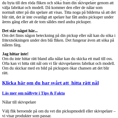
du byta till den röda fliken och söka fram din skivspelare genom att
välja fabrikat och modell. Då kommer den eller de nålar som
normalt sitter på din spelare att visas. Titta noga på bilderna så att det
blir rätt, det är inte ovanligt att spelare har fått andra pickuper under
årens gång eller att de tom såldes med andra pickuper.
Det står något här...
Om det finns någon beteckning på din pickup eller nål kan du söka i
fritextsökningen under den blå fliken. Det fungerar även att söka på
nålens färg.
Jag hittar inte!
Om du inte hittar rätt bland alla nålar kan du skicka ett mail till oss.
Ofta kan vi hitta rätt nål om vi får skivspelarens fabrikat och modell.
Om du skickar med en bild på pickupen ökar chansen att det blir
rätt.
Klicka här om du har svårt att hitta rätt nål
Läs mer om nålbyte i Tips & Fakta
Nålar till skivspelare
Välj flik beroende på om du vet din pickupmodell eller skivspelare –
vi visar produkter som passar.