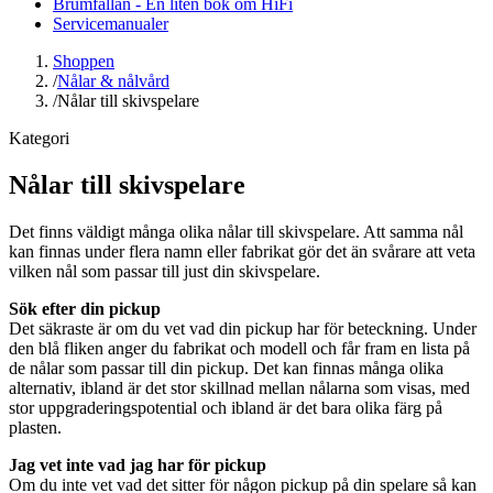
Brumfällan - En liten bok om HiFi
Servicemanualer
Shoppen
/
Nålar & nålvård
/
Nålar till skivspelare
Kategori
Nålar till skivspelare
Det finns väldigt många olika nålar till skivspelare. Att samma nål
kan finnas under flera namn eller fabrikat gör det än svårare att veta
vilken nål som passar till just din skivspelare.
Sök efter din pickup
Det säkraste är om du vet vad din pickup har för beteckning. Under
den blå fliken anger du fabrikat och modell och får fram en lista på
de nålar som passar till din pickup. Det kan finnas många olika
alternativ, ibland är det stor skillnad mellan nålarna som visas, med
stor uppgraderingspotential och ibland är det bara olika färg på
plasten.
Jag vet inte vad jag har för pickup
Om du inte vet vad det sitter för någon pickup på din spelare så kan