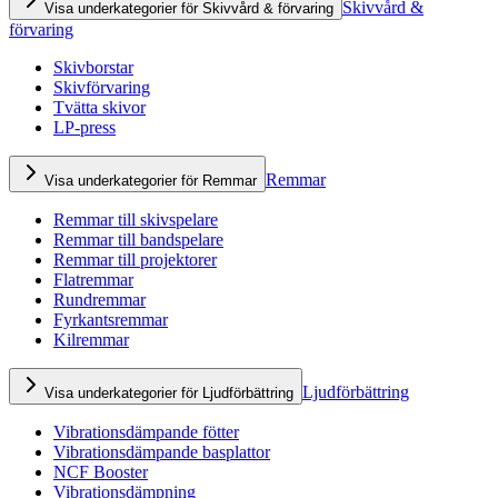
Skivvård &
Visa underkategorier för Skivvård & förvaring
förvaring
Skivborstar
Skivförvaring
Tvätta skivor
LP-press
Remmar
Visa underkategorier för Remmar
Remmar till skivspelare
Remmar till bandspelare
Remmar till projektorer
Flatremmar
Rundremmar
Fyrkantsremmar
Kilremmar
Ljudförbättring
Visa underkategorier för Ljudförbättring
Vibrationsdämpande fötter
Vibrationsdämpande basplattor
NCF Booster
Vibrationsdämpning