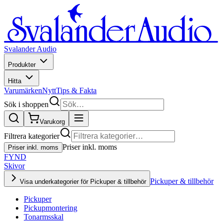
Svalander Audio
Produkter
Hitta
Varumärken
Nytt
Tips & Fakta
Sök i shoppen
Varukorg
Filtrera kategorier
Priser inkl. moms
Priser inkl. moms
FYND
Skivor
Pickuper & tillbehör
Visa underkategorier för Pickuper & tillbehör
Pickuper
Pickupmontering
Tonarmsskal