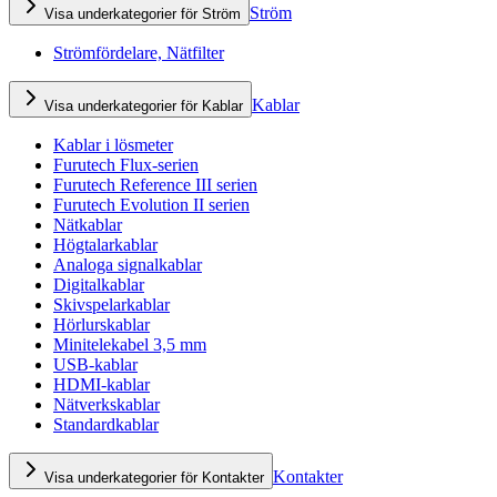
Ström
Visa underkategorier för Ström
Strömfördelare, Nätfilter
Kablar
Visa underkategorier för Kablar
Kablar i lösmeter
Furutech Flux-serien
Furutech Reference III serien
Furutech Evolution II serien
Nätkablar
Högtalarkablar
Analoga signalkablar
Digitalkablar
Skivspelarkablar
Hörlurskablar
Minitelekabel 3,5 mm
USB-kablar
HDMI-kablar
Nätverkskablar
Standardkablar
Kontakter
Visa underkategorier för Kontakter