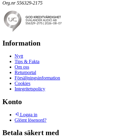
Org.nr 556329-2175
Information
Nytt
Tips & Fakta
Om oss
Returportal
Försäljningsinformation
Cookies
Integritetspolicy
Konto
Logga in
Glömt lösenord?
Betala säkert med