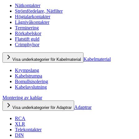
Nätkontakter
Strömfördelare, Nätfilter
Högtalarkontakter
Lågnivåkontakter
Terminering
Rörkabelskor
Flatstift guld
Crimphylsor
Kabelmaterial
Visa underkategorier för Kabelmaterial
Krympslang
Kabelstrumpa
Bomullsisolering
Kabelavslutning
Montering av kablar
Adaptrar
Visa underkategorier för Adaptrar
RCA
XLR
Telekontakter
DIN