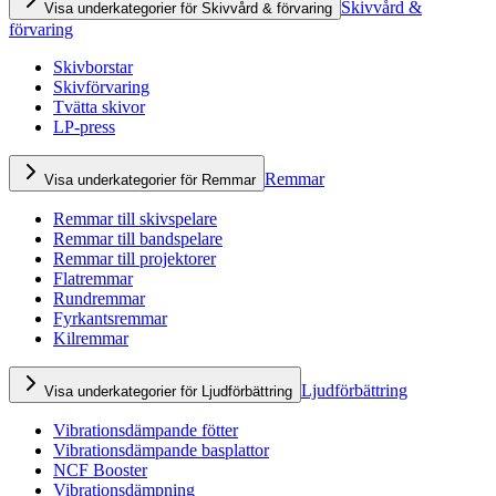
Skivvård &
Visa underkategorier för Skivvård & förvaring
förvaring
Skivborstar
Skivförvaring
Tvätta skivor
LP-press
Remmar
Visa underkategorier för Remmar
Remmar till skivspelare
Remmar till bandspelare
Remmar till projektorer
Flatremmar
Rundremmar
Fyrkantsremmar
Kilremmar
Ljudförbättring
Visa underkategorier för Ljudförbättring
Vibrationsdämpande fötter
Vibrationsdämpande basplattor
NCF Booster
Vibrationsdämpning