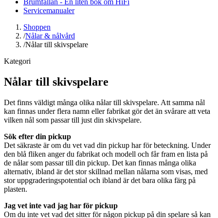
Brumfällan - En liten bok om HiFi
Servicemanualer
Shoppen
/
Nålar & nålvård
/
Nålar till skivspelare
Kategori
Nålar till skivspelare
Det finns väldigt många olika nålar till skivspelare. Att samma nål
kan finnas under flera namn eller fabrikat gör det än svårare att veta
vilken nål som passar till just din skivspelare.
Sök efter din pickup
Det säkraste är om du vet vad din pickup har för beteckning. Under
den blå fliken anger du fabrikat och modell och får fram en lista på
de nålar som passar till din pickup. Det kan finnas många olika
alternativ, ibland är det stor skillnad mellan nålarna som visas, med
stor uppgraderingspotential och ibland är det bara olika färg på
plasten.
Jag vet inte vad jag har för pickup
Om du inte vet vad det sitter för någon pickup på din spelare så kan