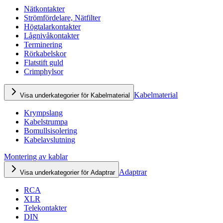
Nätkontakter
Strömfördelare, Nätfilter
Högtalarkontakter
Lågnivåkontakter
Terminering
Rörkabelskor
Flatstift guld
Crimphylsor
Kabelmaterial
Visa underkategorier för Kabelmaterial
Krympslang
Kabelstrumpa
Bomullsisolering
Kabelavslutning
Montering av kablar
Adaptrar
Visa underkategorier för Adaptrar
RCA
XLR
Telekontakter
DIN