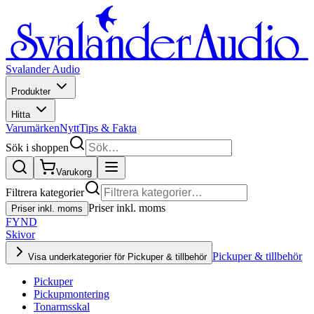
Svalander Audio
Produkter
Hitta
Varumärken
Nytt
Tips & Fakta
Sök i shoppen
Varukorg
Filtrera kategorier
Priser inkl. moms
Priser inkl. moms
FYND
Skivor
Pickuper & tillbehör
Visa underkategorier för Pickuper & tillbehör
Pickuper
Pickupmontering
Tonarmsskal