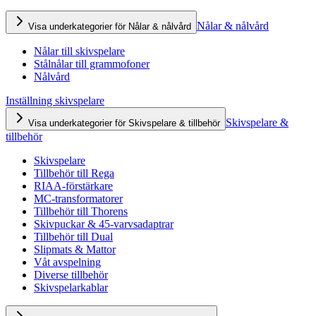
Nålar & nålvård
Visa underkategorier för Nålar & nålvård
Nålar till skivspelare
Stålnålar till grammofoner
Nålvård
Inställning skivspelare
Skivspelare &
Visa underkategorier för Skivspelare & tillbehör
tillbehör
Skivspelare
Tillbehör till Rega
RIAA-förstärkare
MC-transformatorer
Tillbehör till Thorens
Skivpuckar & 45-varvsadaptrar
Tillbehör till Dual
Slipmats & Mattor
Våt avspelning
Diverse tillbehör
Skivspelarkablar