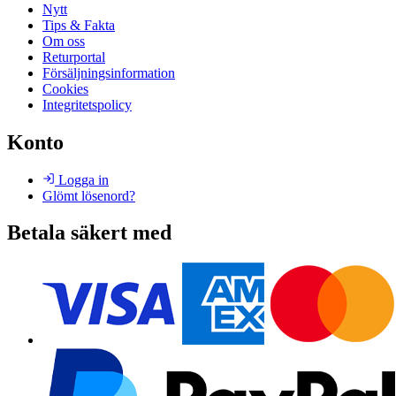
Nytt
Tips & Fakta
Om oss
Returportal
Försäljningsinformation
Cookies
Integritetspolicy
Konto
Logga in
Glömt lösenord?
Betala säkert med