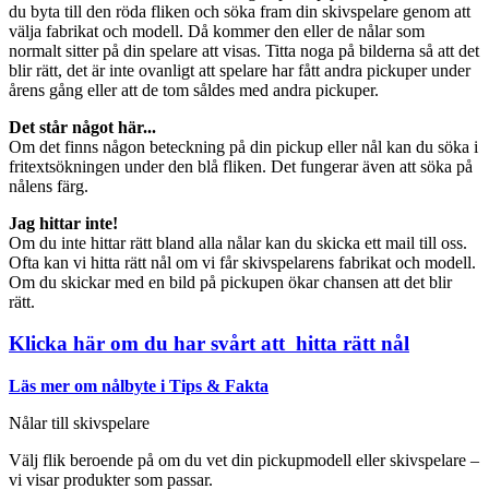
du byta till den röda fliken och söka fram din skivspelare genom att
välja fabrikat och modell. Då kommer den eller de nålar som
normalt sitter på din spelare att visas. Titta noga på bilderna så att det
blir rätt, det är inte ovanligt att spelare har fått andra pickuper under
årens gång eller att de tom såldes med andra pickuper.
Det står något här...
Om det finns någon beteckning på din pickup eller nål kan du söka i
fritextsökningen under den blå fliken. Det fungerar även att söka på
nålens färg.
Jag hittar inte!
Om du inte hittar rätt bland alla nålar kan du skicka ett mail till oss.
Ofta kan vi hitta rätt nål om vi får skivspelarens fabrikat och modell.
Om du skickar med en bild på pickupen ökar chansen att det blir
rätt.
Klicka här om du har svårt att hitta rätt nål
Läs mer om nålbyte i Tips & Fakta
Nålar till skivspelare
Välj flik beroende på om du vet din pickupmodell eller skivspelare –
vi visar produkter som passar.