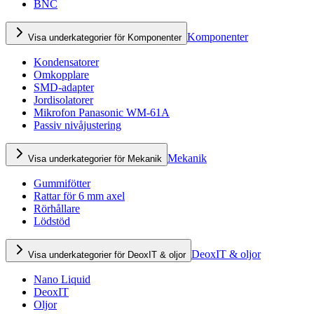
BNC
Komponenter
Visa underkategorier för Komponenter
Kondensatorer
Omkopplare
SMD-adapter
Jordisolatorer
Mikrofon Panasonic WM-61A
Passiv nivåjustering
Mekanik
Visa underkategorier för Mekanik
Gummifötter
Rattar för 6 mm axel
Rörhållare
Lödstöd
DeoxIT & oljor
Visa underkategorier för DeoxIT & oljor
Nano Liquid
DeoxIT
Oljor