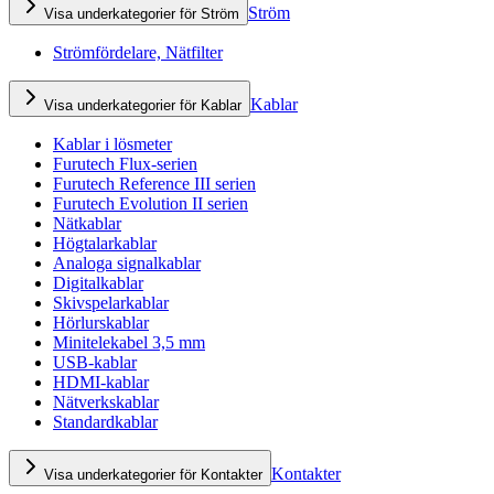
Ström
Visa underkategorier för Ström
Strömfördelare, Nätfilter
Kablar
Visa underkategorier för Kablar
Kablar i lösmeter
Furutech Flux-serien
Furutech Reference III serien
Furutech Evolution II serien
Nätkablar
Högtalarkablar
Analoga signalkablar
Digitalkablar
Skivspelarkablar
Hörlurskablar
Minitelekabel 3,5 mm
USB-kablar
HDMI-kablar
Nätverkskablar
Standardkablar
Kontakter
Visa underkategorier för Kontakter